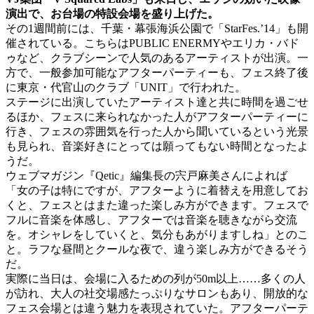
演出で、お台場の特設会場を盛り上げた。
その1週間前には、千葉・幕張海浜公園で「StarFes.’14」も開
催されている。こちらはPUBLIC ENERMYやエリカ・バド
ゥなど、クラブシーンで人気のあるアーティストが出演。一
方で、一般参加可能なアフターパーティーも、フェス終了後
に東京・代官山のクラブ「UNIT」で行われた。
ステージに出演していたアーティスト達と共に時間を過ごせ
るほか、フェスに来られなかった人がアフターパーティーに
行き、フェスの雰囲気を行った人から聞いているという光景
も見られ、音楽好きにとっては願ってもない時間となったよ
うだ。
ウェブマガジン『Qetic』編集長の宍戸麻美さんによれば
「女の子は特にですが、アフターように着替えを用意してお
くと、フェスとはまた違った楽しみ方ができます。フェスで
フルに音楽を体感し、アフターでは音楽を聴きながら交流
を。オシャレをしていくと、気分もあがりますしね」とのこ
と。ラフな昼間とクールな夜で、違う楽しみ方ができるそう
だ。
実際に当日は、会場に入るための列が50m以上……多くの人
が訪れ、大人の社交場感たっぷりなサロンもあり、開放的な
フェス会場とは違う魅力を表現されていた。アフターパーテ