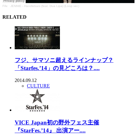
Fife
·
JENNIE - Handlebars (feat. Dua Lipa) (Loop ver.)
RELATED
フジ、サマソニ超えるラインナップ？
「Starfes.’14」の見どころは？....
2014.09.12
CULTURE
VICE Japan初の野外フェス主催
『StarFes.’14』 出演アー....