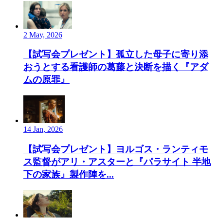
2 May, 2026
【試写会プレゼント】孤立した母子に寄り添
おうとする看護師の葛藤と決断を描く『アダ
ムの原罪』
14 Jan, 2026
【試写会プレゼント】ヨルゴス・ランティモ
ス監督がアリ・アスターと『パラサイト 半地
下の家族』製作陣を...