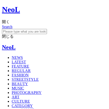
NeoL
開く
Search
閉じる
NeoL
NEWS
LATEST
FEATURE
REGULAR
FASHION
STREETSTYLE
BEAUTY
MUSIC
PHOTOGRAPHY
ART
CULTURE
CATEGORY