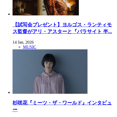
【試写会プレゼント】ヨルゴス・ランティモ
ス監督がアリ・アスターと『パラサイト 半...
14 Jan, 2026
MUSIC
杉咲花『ミーツ・ザ・ワールド』インタビュ
ー