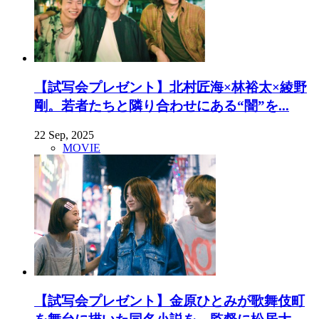
【試写会プレゼント】北村匠海×林裕太×綾野
剛。若者たちと隣り合わせにある“闇”を...
22 Sep, 2025
MOVIE
【試写会プレゼント】金原ひとみが歌舞伎町