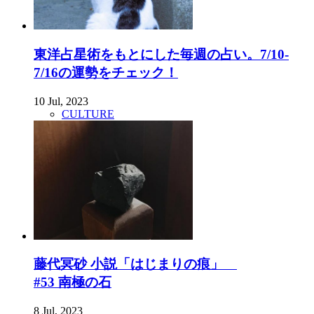
東洋占星術をもとにした毎週の占い。7/10-
7/16の運勢をチェック！
10 Jul, 2023
CULTURE
藤代冥砂 小説「はじまりの痕」
#53 南極の石
8 Jul, 2023