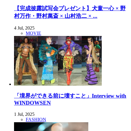
【完成披露試写会プレゼント】犬童一心 × 野
村万作・野村萬斎 × 山村浩二 × ...
4 Jul, 2025
MOVIE
「境界ができる前に壊すこと」Interview with
WINDOWSEN
1 Jul, 2025
FASHION