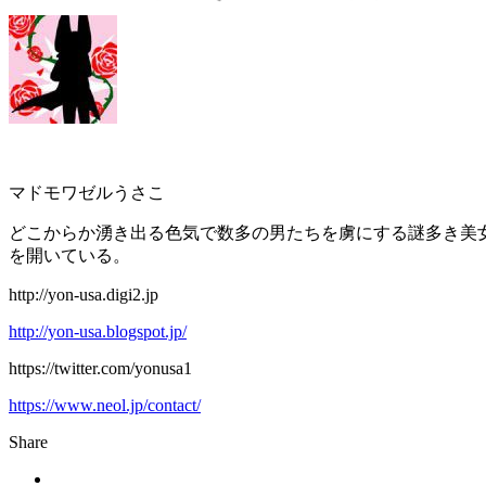
マドモワゼルうさこ
どこからか湧き出る色気で数多の男たちを虜にする謎多き美
を開いている。
http://yon-usa.digi2.jp
http://yon-usa.blogspot.jp/
https://twitter.com/yonusa1
https://www.neol.jp/contact/
Share