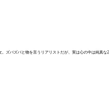
女。ズバズバと物を言うリアリストだが、実は心の中は純真な