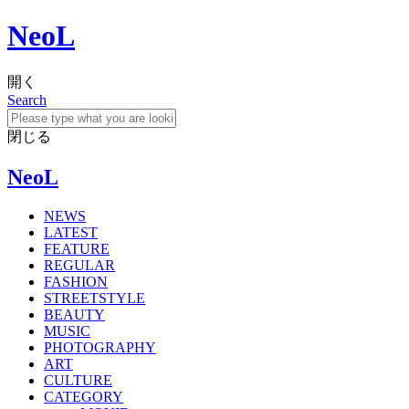
NeoL
開く
Search
閉じる
NeoL
NEWS
LATEST
FEATURE
REGULAR
FASHION
STREETSTYLE
BEAUTY
MUSIC
PHOTOGRAPHY
ART
CULTURE
CATEGORY