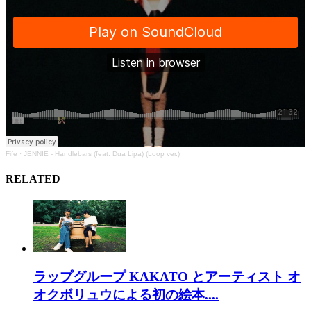
Fife
·
JENNIE - Handlebars (feat. Dua Lipa) (Loop ver.)
RELATED
ラップグループ KAKATO とアーティスト オ
オクボリュウによる初の絵本....