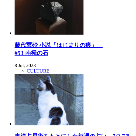
藤代冥砂 小説「はじまりの痕」
#53 南極の石
8 Jul, 2023
CULTURE