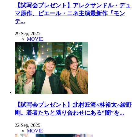
【試写会プレゼント】アレクサンドル・デュ
マ原作、ピエール・ニネ主演最新作『モン
テ...
29 Sep, 2025
MOVIE
【試写会プレゼント】北村匠海×林裕太×綾野
剛。若者たちと隣り合わせにある“闇”を...
22 Sep, 2025
MOVIE