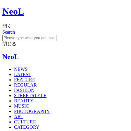
NeoL
開く
Search
閉じる
NeoL
NEWS
LATEST
FEATURE
REGULAR
FASHION
STREETSTYLE
BEAUTY
MUSIC
PHOTOGRAPHY
ART
CULTURE
CATEGORY