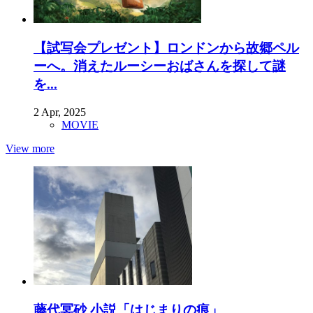
【試写会プレゼント】ロンドンから故郷ペル
ーへ。消えたルーシーおばさんを探して謎
を...
2 Apr, 2025
MOVIE
View more
藤代冥砂 小説「はじまりの痕」