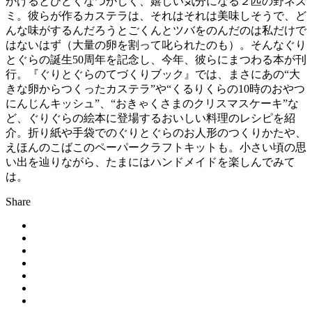
かけるとひどくなつかしく、嬉しい気分になる２匹の野ネズ
ミ。彼らが作るカステラは、それはそれは美味しそうで、ど
んな味がするんだろうとごくんとツバをのんだのは私だけで
はないはず（大量の卵を割って叱られたのも）。そんなぐり
とぐらの誕生50周年を記念し、今年、彼らにまつわる本が刊
行。『ぐりとぐらのてづくりブック』では、まさにあの“大
きな卵からつくったカステラ”や“くるりくらの10時のおやつ
にんじんキッシュ”、“おきゃくさまのクリスマスケーキ”な
ど、ぐりぐらの絵本に登場するおいしい料理のレシピを紹
介。折り紙や手袋でのぐりとぐらのお人形のつくりかたや、
えほんのこばこのペーパークラフトキットも。小さい頃の思
い出を辿りながら、たまにはハンドメイドを楽しんでみて
は。
Share