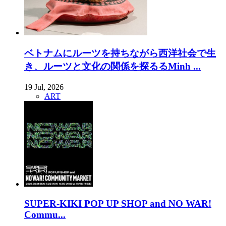
ベトナムにルーツを持ちながら西洋社会で生
き、ルーツと文化の関係を探るるMinh ...
19 Jul, 2026
ART
SUPER-KIKI POP UP SHOP and NO WAR!
Commu...