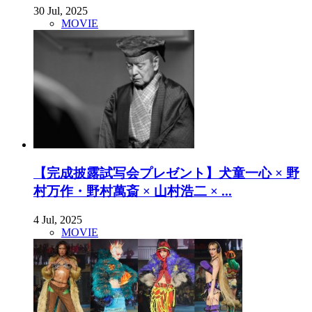
30 Jul, 2025
MOVIE
【完成披露試写会プレゼント】犬童一心 × 野
村万作・野村萬斎 × 山村浩二 × ...
4 Jul, 2025
MOVIE