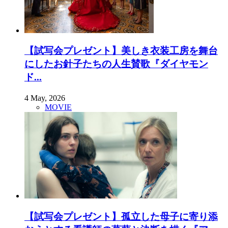
【試写会プレゼント】美しき衣装工房を舞台
にしたお針子たちの人生賛歌『ダイヤモン
ド...
4 May, 2026
MOVIE
【試写会プレゼント】孤立した母子に寄り添