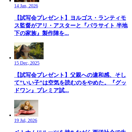
14 Jan, 2026
【試写会プレゼント】ヨルゴス・ランティモ
ス監督がアリ・アスターと『パラサイト 半地
下の家族』製作陣を...
15 Dec, 2025
【試写会プレゼント】父親への違和感、そし
て”いい子”は空気を読むのをやめた。『グッ
ドワン』プレミア試...
19 Jul, 2026