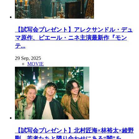
【試写会プレゼント】アレクサンドル・デュ
マ原作、ピエール・ニネ主演最新作『モン
テ...
29 Sep, 2025
MOVIE
【試写会プレゼント】北村匠海×林裕太×綾野
剛。若者たちと隣り合わせにある“闇”を...