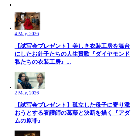
4 May, 2026
【試写会プレゼント】美しき衣装工房を舞台
にしたお針子たちの人生賛歌『ダイヤモンド
私たちの衣装工房』...
2 May, 2026
【試写会プレゼント】孤立した母子に寄り添
おうとする看護師の葛藤と決断を描く『アダ
ムの原罪』