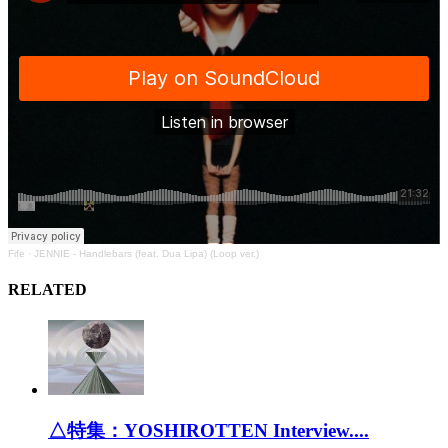
Fife
·
JENNIE - Handlebars (feat. Dua Lipa) (Loop ver.)
RELATED
△特集：YOSHIROTTEN Interview....