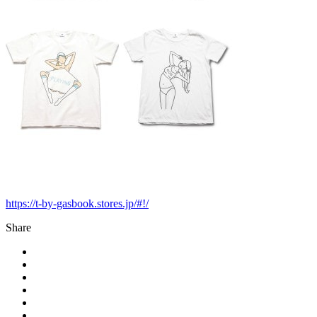
https://t-by-gasbook.stores.jp/#!/
Share