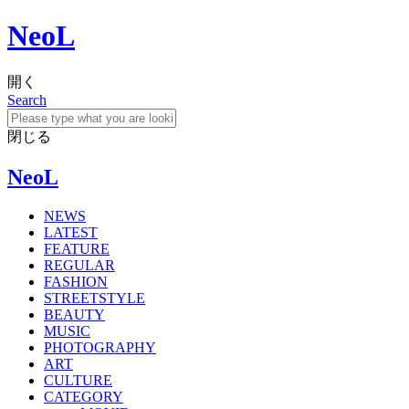
NeoL
開く
Search
閉じる
NeoL
NEWS
LATEST
FEATURE
REGULAR
FASHION
STREETSTYLE
BEAUTY
MUSIC
PHOTOGRAPHY
ART
CULTURE
CATEGORY