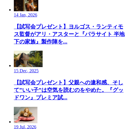
14 Jan, 2026
【試写会プレゼント】ヨルゴス・ランティモ
ス監督がアリ・アスターと『パラサイト 半地
下の家族』製作陣を...
15 Dec, 2025
【試写会プレゼント】父親への違和感、そし
て”いい子”は空気を読むのをやめた。『グッ
ドワン』プレミア試...
19 Jul, 2026