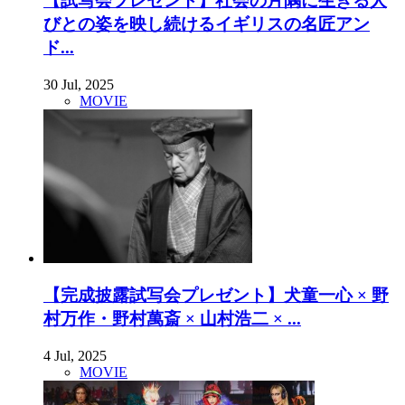
【試写会プレゼント】社会の片隅に生きる人
びとの姿を映し続けるイギリスの名匠アン
ド...
30 Jul, 2025
MOVIE
【完成披露試写会プレゼント】犬童一心 × 野
村万作・野村萬斎 × 山村浩二 × ...
4 Jul, 2025
MOVIE