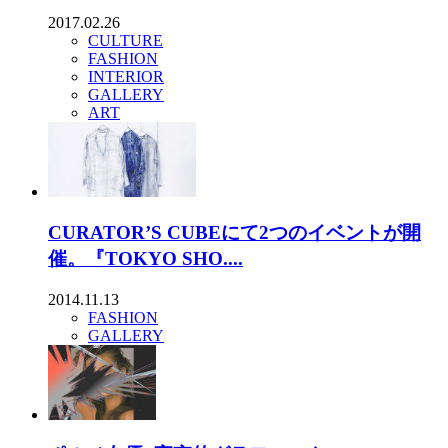
2017.02.26
CULTURE
FASHION
INTERIOR
GALLERY
ART
CURATOR’S CUBEにて2つのイベントが開
催。『TOKYO SHO....
2014.11.13
FASHION
GALLERY