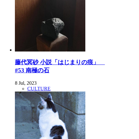
藤代冥砂 小説「はじまりの痕」
#53 南極の石
8 Jul, 2023
CULTURE