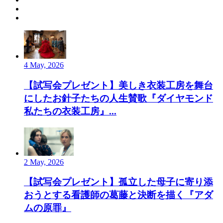
4 May, 2026
【試写会プレゼント】美しき衣装工房を舞台
にしたお針子たちの人生賛歌『ダイヤモンド
私たちの衣装工房』...
2 May, 2026
【試写会プレゼント】孤立した母子に寄り添
おうとする看護師の葛藤と決断を描く『アダ
ムの原罪』