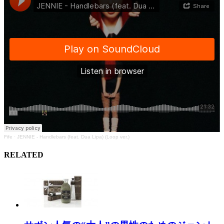
Fife
·
JENNIE - Handlebars (feat. Dua Lipa) (Loop ver.)
RELATED