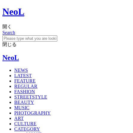
NeoL
開く
Search
閉じる
NeoL
NEWS
LATEST
FEATURE
REGULAR
FASHION
STREETSTYLE
BEAUTY
MUSIC
PHOTOGRAPHY
ART
CULTURE
CATEGORY