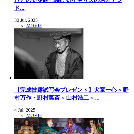
びとの姿を映し続けるイギリスの名匠アン
ド...
30 Jul, 2025
MOVIE
【完成披露試写会プレゼント】犬童一心 × 野
村万作・野村萬斎 × 山村浩二 × ...
4 Jul, 2025
MOVIE