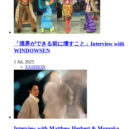
「境界ができる前に壊すこと」Interview with
WINDOWSEN
1 Jul, 2025
FASHION
Interview with Matthew Herbert & Momoko ...