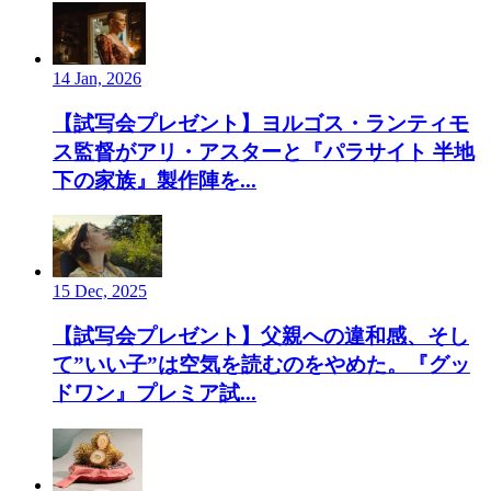
14 Jan, 2026
【試写会プレゼント】ヨルゴス・ランティモ
ス監督がアリ・アスターと『パラサイト 半地
下の家族』製作陣を...
15 Dec, 2025
【試写会プレゼント】父親への違和感、そし
て”いい子”は空気を読むのをやめた。『グッ
ドワン』プレミア試...