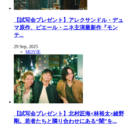
【試写会プレゼント】アレクサンドル・デュ
マ原作、ピエール・ニネ主演最新作『モン
テ...
29 Sep, 2025
MOVIE
【試写会プレゼント】北村匠海×林裕太×綾野
剛。若者たちと隣り合わせにある“闇”を...