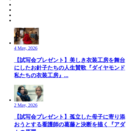
4 May, 2026
【試写会プレゼント】美しき衣装工房を舞台
にしたお針子たちの人生賛歌『ダイヤモンド
私たちの衣装工房』...
2 May, 2026
【試写会プレゼント】孤立した母子に寄り添
おうとする看護師の葛藤と決断を描く『アダ