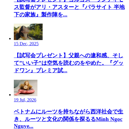
ス監督がアリ・アスターと『パラサイト 半地
下の家族』製作陣を...
15 Dec, 2025
【試写会プレゼント】父親への違和感、そし
て”いい子”は空気を読むのをやめた。『グッ
ドワン』プレミア試...
19 Jul, 2026
ベトナムにルーツを持ちながら西洋社会で生
き、ルーツと文化の関係を探るるMinh Ngoc
Nguye...