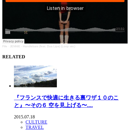
Fife
·
JENNIE - Handlebars (feat. Dua Lipa) (Loop ver.)
RELATED
『フランスで快適に生きる裏ワザ１０のこ
と』〜その６ 空を見上げる〜....
2015.07.18
CULTURE
TRAVEL