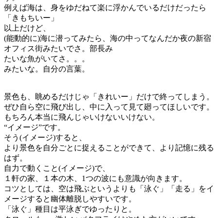
例えば海は、身をゆだねて楽に浮かんでいるだけだったら
「きもちいー」
以上だけど、
(能動的に)海に潜ってみたら、海の中ってなんだか夜の新宿
オフィス街みたいでさ。部長み
たいな魚がいてさ。。。
みたいな。自分の言葉。
景色も、眺めるだけじゃ「きれいー」だけで終ってしまう。
ぜひ自ら空に飛び出し、中に入って見て廻ってほしいです。
もちろん本当に飛んじゃいけないいけない。
“イメージ”です。
そう(イメージ)すると、
より景色を自分ごとに捉えることができて、より記憶に残る
はず。
自力で動くこと(イメージ)で、
１軒の家、１本の木、1つの波にも意識が向きます。
コツとしては、空は飛ぶというよりも「泳ぐ」「走る」をイ
メージすると幽体離脱しやすいです。
「泳ぐ」種目は平泳ぎでゆったりと。