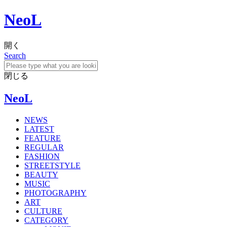
NeoL
開く
Search
閉じる
NeoL
NEWS
LATEST
FEATURE
REGULAR
FASHION
STREETSTYLE
BEAUTY
MUSIC
PHOTOGRAPHY
ART
CULTURE
CATEGORY