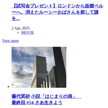
【試写会プレゼント】ロンドンから故郷ペル
ーへ。消えたルーシーおばさんを探して謎
を...
2 Apr, 2025
MOVIE
View more
藤代冥砂 小説「はじまりの痕」
最終回 #54 さあ生きよう