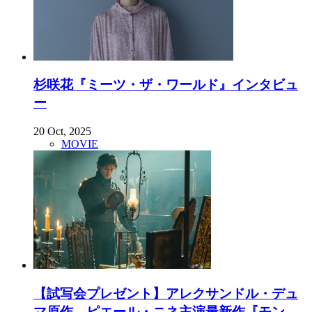
杉咲花『ミーツ・ザ・ワールド』インタビュ
ー
20 Oct, 2025
MOVIE
【試写会プレゼント】アレクサンドル・デュ
マ原作、ピエール・ニネ主演最新作『モン