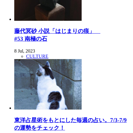
藤代冥砂 小説「はじまりの痕」
#53 南極の石
8 Jul, 2023
CULTURE
東洋占星術をもとにした毎週の占い。7/3-7/9
の運勢をチェック！