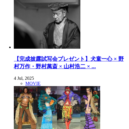
【完成披露試写会プレゼント】犬童一心 × 野
村万作・野村萬斎 × 山村浩二 × ...
4 Jul, 2025
MOVIE