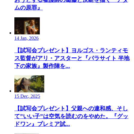
ムの原罪』
14 Jan, 2026
【試写会プレゼント】ヨルゴス・ランティモ
ス監督がアリ・アスターと『パラサイト 半地
下の家族』製作陣を...
15 Dec, 2025
【試写会プレゼント】父親への違和感、そし
て”いい子”は空気を読むのをやめた。『グッ
ドワン』プレミア試...