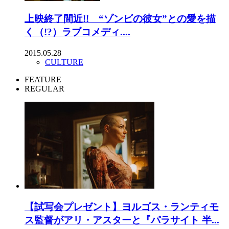
上映終了間近!! “ゾンビの彼女”との愛を描
く（!?）ラブコメディ....
2015.05.28
CULTURE
FEATURE
REGULAR
【試写会プレゼント】ヨルゴス・ランティモ
ス監督がアリ・アスターと『パラサイト 半...