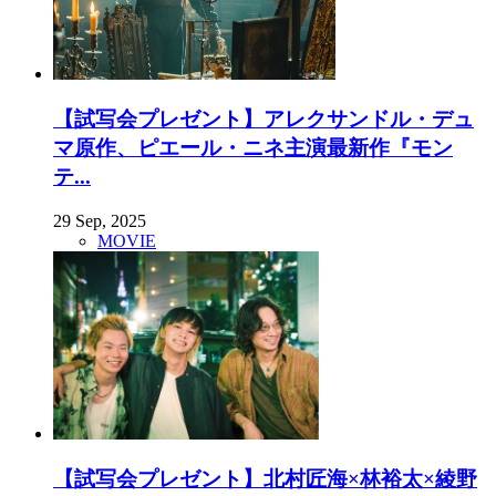
【試写会プレゼント】アレクサンドル・デュ
マ原作、ピエール・ニネ主演最新作『モン
テ...
29 Sep, 2025
MOVIE
【試写会プレゼント】北村匠海×林裕太×綾野