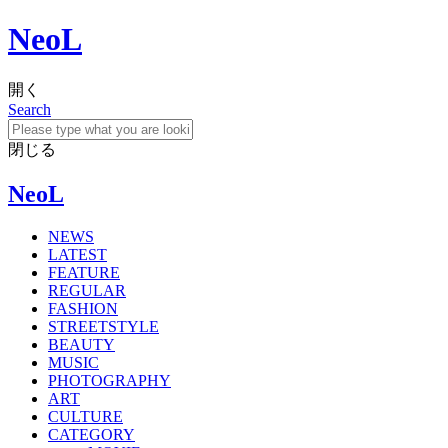
NeoL
開く
Search
閉じる
NeoL
NEWS
LATEST
FEATURE
REGULAR
FASHION
STREETSTYLE
BEAUTY
MUSIC
PHOTOGRAPHY
ART
CULTURE
CATEGORY