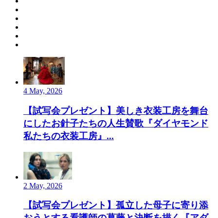
4 May, 2026
【試写会プレゼント】美しき衣装工房を舞台
にしたお針子たちの人生賛歌『ダイヤモンド
私たちの衣装工房』...
2 May, 2026
【試写会プレゼント】孤立した母子に寄り添
おうとする看護師の葛藤と決断を描く『アダ