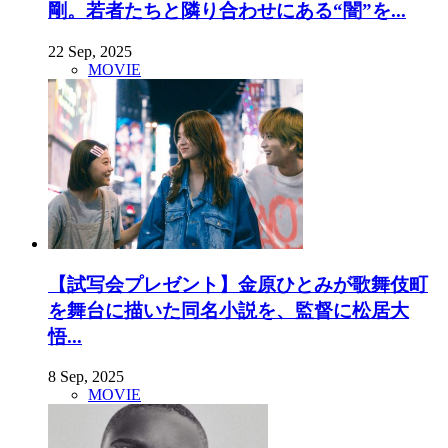
剛。若者たちと隣り合わせにある“闇”を...
22 Sep, 2025
MOVIE
【試写会プレゼント】金原ひとみが歌舞伎町
を舞台に描いた同名小説を、監督に松居大
悟...
8 Sep, 2025
MOVIE