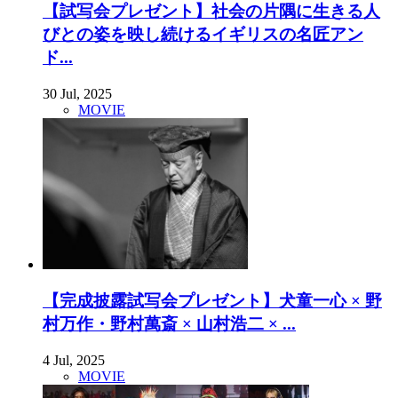
【試写会プレゼント】社会の片隅に生きる人
びとの姿を映し続けるイギリスの名匠アン
ド...
30 Jul, 2025
MOVIE
【完成披露試写会プレゼント】犬童一心 × 野
村万作・野村萬斎 × 山村浩二 × ...
4 Jul, 2025
MOVIE