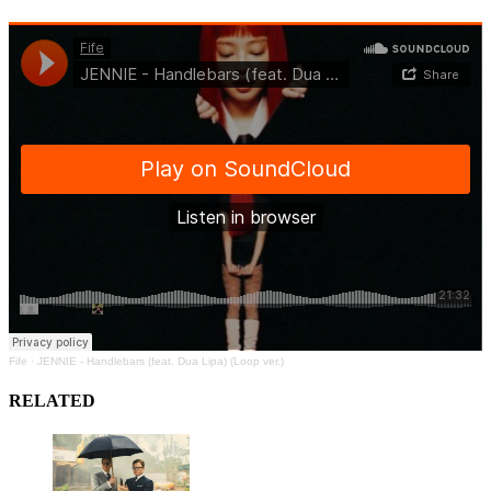
Fife
·
JENNIE - Handlebars (feat. Dua Lipa) (Loop ver.)
RELATED