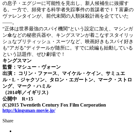
の息子・エグジーに可能性を見出し、新人候補生に抜擢す
る。一方で、頻発する科学者失踪事件の首謀者でＩＴ富豪の
ヴァレンタインが、前代未聞の人類抹殺計画を企てていた
――。
“正体は世界最強のスパイ機関”という設定に加え、マシンガ
ン傘などの秘密兵器や、キングスマンが着こなすスタイリッ
シュなブリティッシュ・スーツなど、映画好きもスパイ好き
も“アガる”ディテールが随所に。すでに続編も始動している
という話題作、ぜひ劇場で！
キングスマン
監督：マシュー・ヴォーン
出演： コリン・ファース、マイケル・ケイン、サミュエ
ル・L・ジャクソン、タロン・エガートン、マーク・ストロ
ング、マーク・ハミル
（2014年／イギリス）
公開中 R+15
(C)2015 Twentieth Century Fox Film Corporation
http://kingsman-movie.jp/
Share