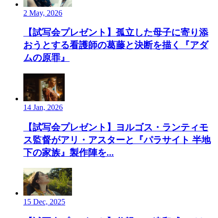
2 May, 2026
【試写会プレゼント】孤立した母子に寄り添
おうとする看護師の葛藤と決断を描く『アダ
ムの原罪』
14 Jan, 2026
【試写会プレゼント】ヨルゴス・ランティモ
ス監督がアリ・アスターと『パラサイト 半地
下の家族』製作陣を...
15 Dec, 2025