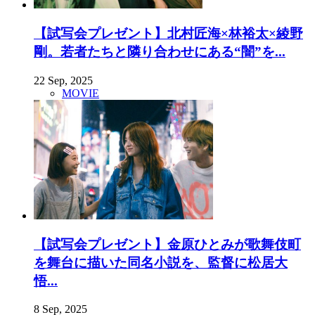
【試写会プレゼント】北村匠海×林裕太×綾野
剛。若者たちと隣り合わせにある“闇”を...
22 Sep, 2025
MOVIE
【試写会プレゼント】金原ひとみが歌舞伎町
を舞台に描いた同名小説を、監督に松居大
悟...
8 Sep, 2025