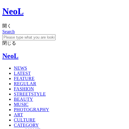
NeoL
開く
Search
閉じる
NeoL
NEWS
LATEST
FEATURE
REGULAR
FASHION
STREETSTYLE
BEAUTY
MUSIC
PHOTOGRAPHY
ART
CULTURE
CATEGORY