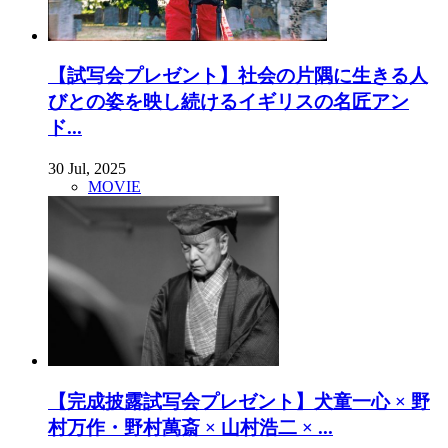
【試写会プレゼント】社会の片隅に生きる人
びとの姿を映し続けるイギリスの名匠アン
ド...
30 Jul, 2025
MOVIE
【完成披露試写会プレゼント】犬童一心 × 野
村万作・野村萬斎 × 山村浩二 × ...