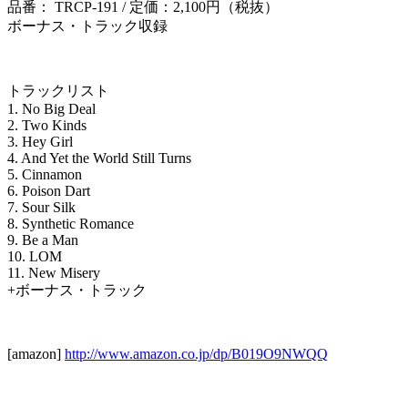
品番： TRCP-191 / 定価：2,100円（税抜）
ボーナス・トラック収録
トラックリスト
1. No Big Deal
2. Two Kinds
3. Hey Girl
4. And Yet the World Still Turns
5. Cinnamon
6. Poison Dart
7. Sour Silk
8. Synthetic Romance
9. Be a Man
10. LOM
11. New Misery
+ボーナス・トラック
[amazon]
http://www.amazon.co.jp/dp/B019O9NWQQ