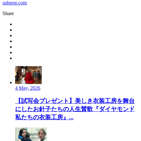
subpop.com
Share
4 May, 2026
【試写会プレゼント】美しき衣装工房を舞台
にしたお針子たちの人生賛歌『ダイヤモンド
私たちの衣装工房』...