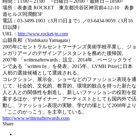
時間：11:00～21:00 <日曜日～20:00・最終日～18:00>
場所：表参道 ROCKET 東京都渋谷区神宮前4-12-10 表参
道ヒルズ同潤館3F
電話：03-3499-1003（3月15日まで）／03-
6434-9059（3月16
日以降）
URL：
http://www.rocket-jp.com
山縣良和（Yoshikazu Yamagata）
2005年にセントラルセントマーチンズ美術学校卒業し、ジョ
ンガリアーノのデザインアシスタントを務めた後帰国。
2007年 「writtenafterwards」設立。
2014年、ベージックライ
ンである「written by」を発表。2015年、LVMH Prizeに日本
人初の選抜候補として選抜される。
コレクション、展示会、ショーなどのファッション表現を通
じて、社会的、文化的、教育的、
環境的観点を持った新たな
人と人との関係性を創造し、新しいファッションの役割を提
案するほか、デザイナー、
アーティストとしても国内外で活
動し、ファッション表現の実験、学びの場として2008年より
「
ここのがっこう」を主宰している。
http://www.writtenafterwards.
com
Share