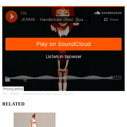
Fife
·
JENNIE - Handlebars (feat. Dua Lipa) (Loop ver.)
RELATED