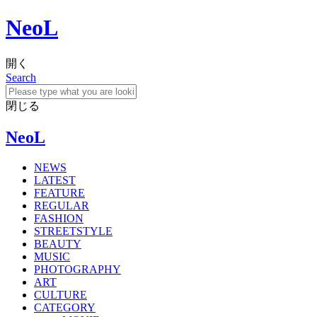
NeoL
開く
Search
閉じる
NeoL
NEWS
LATEST
FEATURE
REGULAR
FASHION
STREETSTYLE
BEAUTY
MUSIC
PHOTOGRAPHY
ART
CULTURE
CATEGORY