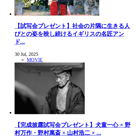
【試写会プレゼント】社会の片隅に生きる人
びとの姿を映し続けるイギリスの名匠アン
ド...
30 Jul, 2025
MOVIE
【完成披露試写会プレゼント】犬童一心 × 野
村万作・野村萬斎 × 山村浩二 × ...