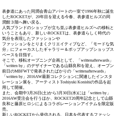
表参道にあった同潤会青山アパートの一室で1996年秋に誕生
し
たROCKETが、20年目を迎える今春、
表参道ヒルズの同
潤館３階へ舞い戻る。
人気ブランドのショップが立ち並ぶ表参道ヒルズへの移転と
いうこ
ともあり、新しいROCKETは、
表参道らしく時代の
気分を表現したファッションや
ファッションをとりまくクリエイティブなど、「モードな気
分」
にフォーカスしたギャラリー＆ポップアップショップス
ペースを目指す。
そこで、移転オープニング企画として、「
writtenafterwards」
「written by」のデザイナーである山縣良和を迎え、オープン
前日のMBFWTで発表されたばかりの「writtenafterwards」
「written by」
2016AW最新コレクションに関連したインスタ
レーション展を
、アーティストToshiyuki Konishiの作品を起
用して開催。
また、会期中3月26日(土)から3月30日(水)には「
written by」
2016AW受注会を行うほか、ROCKET20周年記念として山縣
良和と藤原ヒロシによるコラ
ボレーションアイテムを限定販
売。
新しいROCKETから発信される、
日本を代表するファッシ