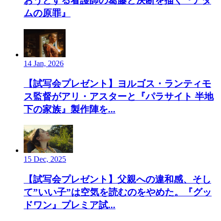
おうとする看護師の葛藤と決断を描く『アダ
ムの原罪』
14 Jan, 2026
【試写会プレゼント】ヨルゴス・ランティモ
ス監督がアリ・アスターと『パラサイト 半地
下の家族』製作陣を...
15 Dec, 2025
【試写会プレゼント】父親への違和感、そし
て”いい子”は空気を読むのをやめた。『グッ
ドワン』プレミア試...