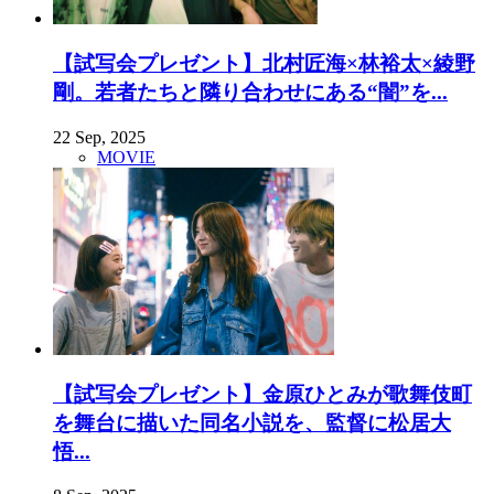
【試写会プレゼント】北村匠海×林裕太×綾野
剛。若者たちと隣り合わせにある“闇”を...
22 Sep, 2025
MOVIE
【試写会プレゼント】金原ひとみが歌舞伎町
を舞台に描いた同名小説を、監督に松居大
悟...