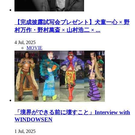
【完成披露試写会プレゼント】犬童一心 × 野
村万作・野村萬斎 × 山村浩二 × ...
4 Jul, 2025
MOVIE
「境界ができる前に壊すこと」Interview with
WINDOWSEN
1 Jul, 2025