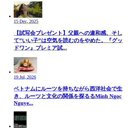
15 Dec, 2025
【試写会プレゼント】父親への違和感、そし
て”いい子”は空気を読むのをやめた。『グッ
ドワン』プレミア試...
19 Jul, 2026
ベトナムにルーツを持ちながら西洋社会で生
き、ルーツと文化の関係を探るるMinh Ngoc
Nguye...