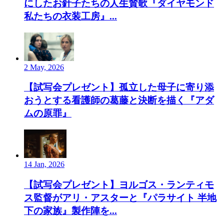
にしたお針子たちの人生賛歌『ダイヤモンド
私たちの衣装工房』...
2 May, 2026
【試写会プレゼント】孤立した母子に寄り添
おうとする看護師の葛藤と決断を描く『アダ
ムの原罪』
14 Jan, 2026
【試写会プレゼント】ヨルゴス・ランティモ
ス監督がアリ・アスターと『パラサイト 半地
下の家族』製作陣を...