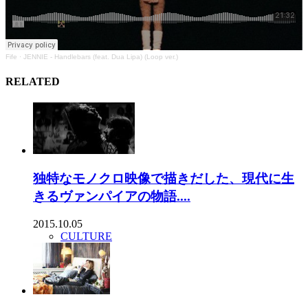
Fife
·
JENNIE - Handlebars (feat. Dua Lipa) (Loop ver.)
RELATED
独特なモノクロ映像で描きだした、現代に生
きるヴァンパイアの物語....
2015.10.05
CULTURE