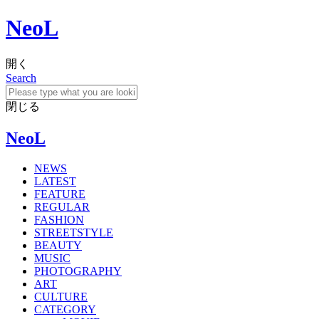
NeoL
開く
Search
閉じる
NeoL
NEWS
LATEST
FEATURE
REGULAR
FASHION
STREETSTYLE
BEAUTY
MUSIC
PHOTOGRAPHY
ART
CULTURE
CATEGORY