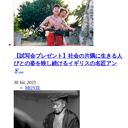
【試写会プレゼント】社会の片隅に生きる人
びとの姿を映し続けるイギリスの名匠アン
ド...
30 Jul, 2025
MOVIE