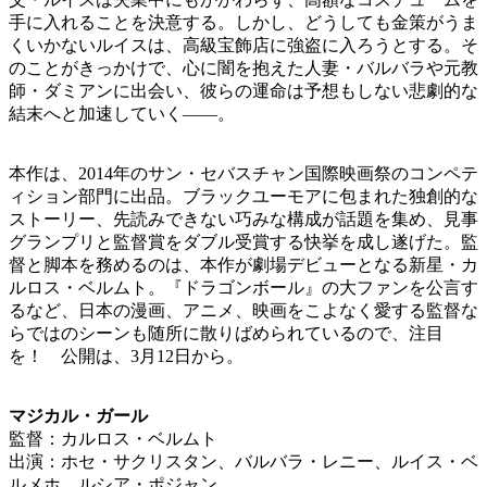
手に入れることを決意する。しかし、どうしても金策がうま
くいかないルイスは、高級宝飾店に強盗に入ろうとする。そ
のことがきっかけで、心に闇を抱えた人妻・バルバラや元教
師・ダミアンに出会い、彼らの運命は予想もしない悲劇的な
結末へと加速していく――。
本作は、2014年のサン・セバスチャン国際映画祭のコンペテ
ィション部門に出品。ブラックユーモアに包まれた独創的な
ストーリー、先読みできない巧みな構成が話題を集め、見事
グランプリと監督賞をダブル受賞する快挙を成し遂げた。監
督と脚本を務めるのは、本作が劇場デビューとなる新星・カ
ルロス・ベルムト。『ドラゴンボール』の大ファンを公言す
るなど、日本の漫画、アニメ、映画をこよなく愛する監督な
らではのシーンも随所に散りばめられているので、注目
を！ 公開は、3月12日から。
マジカル・ガール
監督：カルロス・ベルムト
出演：ホセ・サクリスタン、バルバラ・レニー、ルイス・ベ
ルメホ、ルシア・ポジャン