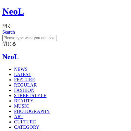
NeoL
開く
Search
閉じる
NeoL
NEWS
LATEST
FEATURE
REGULAR
FASHION
STREETSTYLE
BEAUTY
MUSIC
PHOTOGRAPHY
ART
CULTURE
CATEGORY