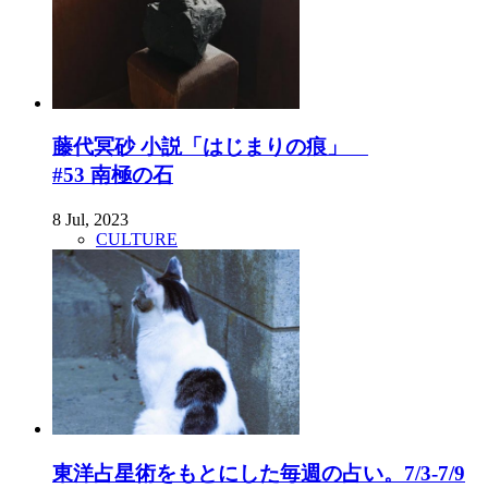
藤代冥砂 小説「はじまりの痕」
#53 南極の石
8 Jul, 2023
CULTURE
東洋占星術をもとにした毎週の占い。7/3-7/9