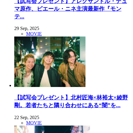
【試写会プレゼント】アレクサンドル・デュ
マ原作、ピエール・ニネ主演最新作『モン
テ...
29 Sep, 2025
MOVIE
【試写会プレゼント】北村匠海×林裕太×綾野
剛。若者たちと隣り合わせにある“闇”を...
22 Sep, 2025
MOVIE