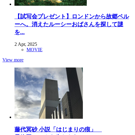
【試写会プレゼント】ロンドンから故郷ペル
ーへ。消えたルーシーおばさんを探して謎
を...
2 Apr, 2025
MOVIE
View more
藤代冥砂 小説「はじまりの痕」