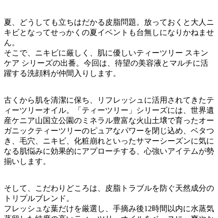
夏、どうしても立ちはだかる皮脂問題。放っておくと大人ニ
キビとなってせっかくの夏イベントも台無しになりかねませ
ん。
そこで、ニキビに厳しく、肌に優しいティーツリー スキン
ケア シリーズの出番。今回は、待望の美容液とマルチに活
躍する洗顔料が仲間入りします。
古くから肌を清潔に保ち、リフレッシュに活用されてきたテ
ィーツリーオイル。「ティーツリー」シリーズには、世界遺
産ケニア山国立公園のミネラル豊富な火山土壌で育ったオー
ガニックティーツリーのピュアなパワーを閉じ込め、ベタつ
き、毛穴、ニキビ、化粧崩れといったサマーシーズンに気に
なる肌悩みに効果的にアプローチする、心強いアイテムが勢
揃いします。
そして、こだわりどころは、皮脂トラブルを防ぐ天然成分の
トリプルブレンド。
フレッシュな葉だけを厳選し、手摘み後12時間以内に水蒸気