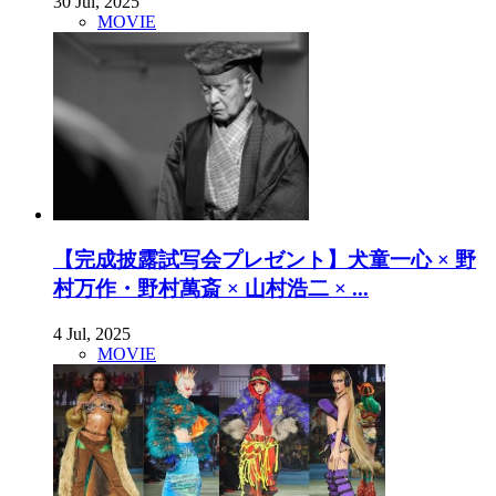
30 Jul, 2025
MOVIE
【完成披露試写会プレゼント】犬童一心 × 野
村万作・野村萬斎 × 山村浩二 × ...
4 Jul, 2025
MOVIE