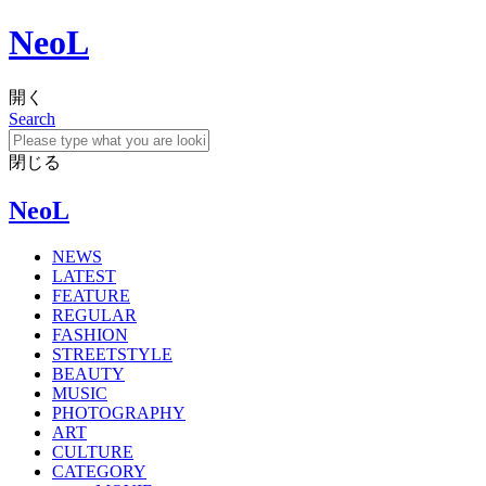
NeoL
開く
Search
閉じる
NeoL
NEWS
LATEST
FEATURE
REGULAR
FASHION
STREETSTYLE
BEAUTY
MUSIC
PHOTOGRAPHY
ART
CULTURE
CATEGORY