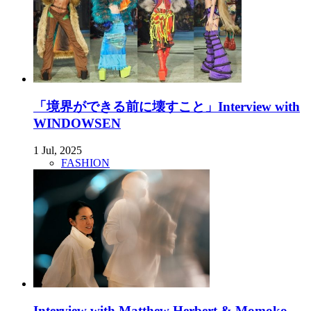
「境界ができる前に壊すこと」Interview with
WINDOWSEN
1 Jul, 2025
FASHION
Interview with Matthew Herbert & Momoko ...