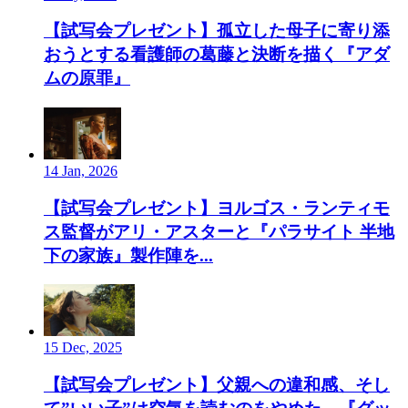
【試写会プレゼント】孤立した母子に寄り添
おうとする看護師の葛藤と決断を描く『アダ
ムの原罪』
14 Jan, 2026
【試写会プレゼント】ヨルゴス・ランティモ
ス監督がアリ・アスターと『パラサイト 半地
下の家族』製作陣を...
15 Dec, 2025
【試写会プレゼント】父親への違和感、そし