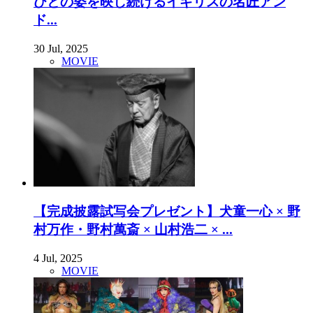
びとの姿を映し続けるイギリスの名匠アン
ド...
30 Jul, 2025
MOVIE
【完成披露試写会プレゼント】犬童一心 × 野
村万作・野村萬斎 × 山村浩二 × ...
4 Jul, 2025
MOVIE