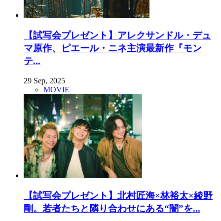
【試写会プレゼント】アレクサンドル・デュ
マ原作、ピエール・ニネ主演最新作『モン
テ...
29 Sep, 2025
MOVIE
【試写会プレゼント】北村匠海×林裕太×綾野
剛。若者たちと隣り合わせにある“闇”を...