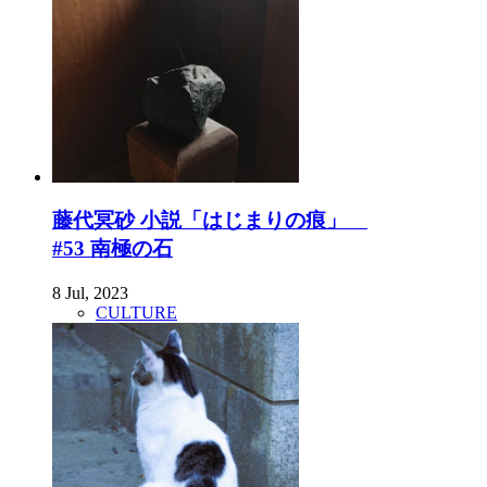
藤代冥砂 小説「はじまりの痕」
#53 南極の石
8 Jul, 2023
CULTURE