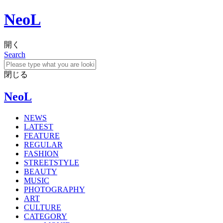
NeoL
開く
Search
閉じる
NeoL
NEWS
LATEST
FEATURE
REGULAR
FASHION
STREETSTYLE
BEAUTY
MUSIC
PHOTOGRAPHY
ART
CULTURE
CATEGORY