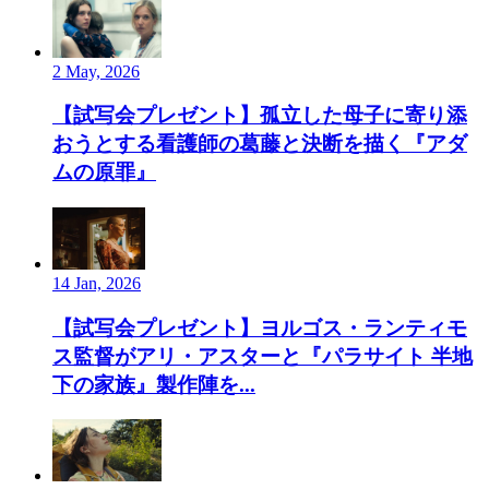
2 May, 2026
【試写会プレゼント】孤立した母子に寄り添
おうとする看護師の葛藤と決断を描く『アダ
ムの原罪』
14 Jan, 2026
【試写会プレゼント】ヨルゴス・ランティモ
ス監督がアリ・アスターと『パラサイト 半地
下の家族』製作陣を...