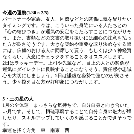
今週の運勢(1/30～2/5)
パートナーや家族、友人、同僚などとの関係に気を配りたい
タイミングです。今は、こういった身近にいる人たちとの
「心の結びつき」が運気の安定をもたらすことにつながりそ
う。また、書類などの文書の取り扱いには細心の注意を払っ
た方が良さそうです。大きな契約や重要な取り決めをする際
には、信頼のおける人に同席して貰う、もしくは少々神経質
なくらい、入念にチェックをすることをオススメします。
2日はラッキーデー。上司や先輩など、目上の人との関係が
運気にダイレクトに反映することになりそう。責任感や忠誠
心を大切にしましょう。5日は謙虚な姿勢で臨むのが良さそ
う。少々控え目な方が好印象につながります。
5・土の星の人
1月の全体運 まっさらな気持ちで、自分自身と向き合いた
い月です。そして、切磋琢磨することで自分自身の魅力が増
したり、スキルアップしていくのを感じることができそうで
す。
幸運を招く方角 東 南東 西