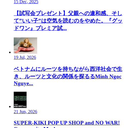
15 Dec, 2025
【試写会プレゼント】父親への違和感、そし
て”いい子”は空気を読むのをやめた。『グッ
ドワン』プレミア試...
19 Jul, 2026
ベトナムにルーツを持ちながら西洋社会で生
き、ルーツと文化の関係を探るるMinh Ngoc
Nguye...
21 Jun, 2026
SUPER-KIKI POP UP SHOP and NO WAR!