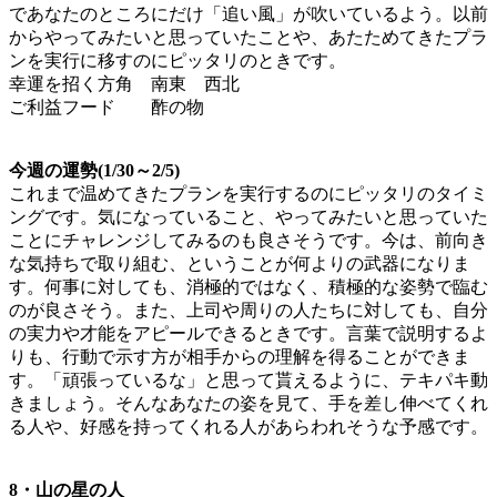
であなたのところにだけ「追い風」が吹いているよう。以前
からやってみたいと思っていたことや、あたためてきたプラ
ンを実行に移すのにピッタリのときです。
幸運を招く方角 南東 西北
ご利益フード 酢の物
今週の運勢(1/30～2/5)
これまで温めてきたプランを実行するのにピッタリのタイミ
ングです。気になっていること、やってみたいと思っていた
ことにチャレンジしてみるのも良さそうです。今は、前向き
な気持ちで取り組む、ということが何よりの武器になりま
す。何事に対しても、消極的ではなく、積極的な姿勢で臨む
のが良さそう。また、上司や周りの人たちに対しても、自分
の実力や才能をアピールできるときです。言葉で説明するよ
りも、行動で示す方が相手からの理解を得ることができま
す。「頑張っているな」と思って貰えるように、テキパキ動
きましょう。そんなあなたの姿を見て、手を差し伸べてくれ
る人や、好感を持ってくれる人があらわれそうな予感です。
8・山の星の人