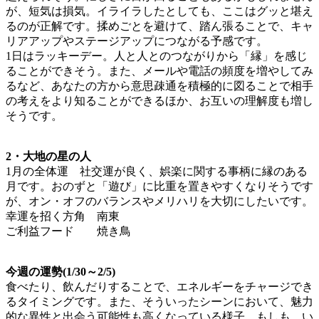
が、短気は損気。イライラしたとしても、ここはグッと堪え
るのが正解です。揉めごとを避けて、踏ん張ることで、キャ
リアアップやステージアップにつながる予感です。
1日はラッキーデー。人と人とのつながりから「縁」を感じ
ることができそう。また、メールや電話の頻度を増やしてみ
るなど、あなたの方から意思疎通を積極的に図ることで相手
の考えをより知ることができるほか、お互いの理解度も増し
そうです。
2・大地の星の人
1月の全体運 社交運が良く、娯楽に関する事柄に縁のある
月です。おのずと「遊び」に比重を置きやすくなりそうです
が、オン・オフのバランスやメリハリを大切にしたいです。
幸運を招く方角 南東
ご利益フード 焼き鳥
今週の運勢(1/30～2/5)
食べたり、飲んだりすることで、エネルギーをチャージでき
るタイミングです。また、そういったシーンにおいて、魅力
的な異性と出会う可能性も高くなっている様子。もしも、い