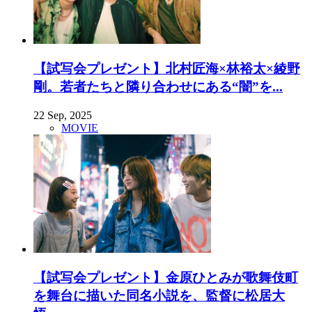
【試写会プレゼント】北村匠海×林裕太×綾野
剛。若者たちと隣り合わせにある“闇”を...
22 Sep, 2025
MOVIE
【試写会プレゼント】金原ひとみが歌舞伎町
を舞台に描いた同名小説を、監督に松居大