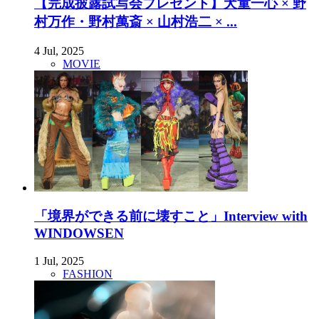
【完成披露試写会プレゼント】犬童一心 × 野
村万作・野村萬斎 × 山村浩二 × ...
4 Jul, 2025
MOVIE
「境界ができる前に壊すこと」Interview with
WINDOWSEN
1 Jul, 2025
FASHION