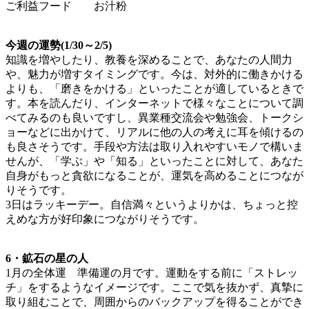
ご利益フード お汁粉
今週の運勢(1/30～2/5)
知識を増やしたり、教養を深めることで、あなたの人間力
や、魅力が増すタイミングです。今は、対外的に働きかける
よりも、「磨きをかける」といったことが適しているときで
す。本を読んだり、インターネットで様々なことについて調
べてみるのも良いですし、異業種交流会や勉強会、トークシ
ョーなどに出かけて、リアルに他の人の考えに耳を傾けるの
も良さそうです。手段や方法は取り入れやすいモノで構いま
せんが、「学ぶ」や「知る」といったことに対して、あなた
自身がもっと貪欲になることが、運気を高めることにつなが
りそうです。
3日はラッキーデー。自信満々というよりかは、ちょっと控
えめな方が好印象につながりそうです。
6・鉱石の星の人
1月の全体運 準備運の月です。運動をする前に「ストレッ
チ」をするようなイメージです。ここで気を抜かず、真摯に
取り組むことで、周囲からのバックアップを得ることができ