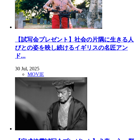
【試写会プレゼント】社会の片隅に生きる人
びとの姿を映し続けるイギリスの名匠アン
ド...
30 Jul, 2025
MOVIE