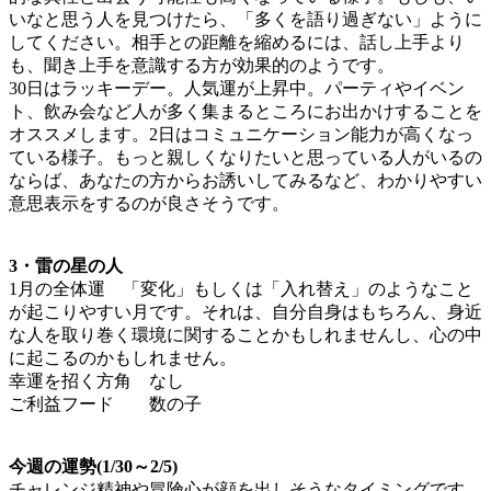
いなと思う人を見つけたら、「多くを語り過ぎない」ように
してください。相手との距離を縮めるには、話し上手より
も、聞き上手を意識する方が効果的のようです。
30日はラッキーデー。人気運が上昇中。パーティやイベン
ト、飲み会など人が多く集まるところにお出かけすることを
オススメします。2日はコミュニケーション能力が高くなっ
ている様子。もっと親しくなりたいと思っている人がいるの
ならば、あなたの方からお誘いしてみるなど、わかりやすい
意思表示をするのが良さそうです。
3・雷の星の人
1月の全体運 「変化」もしくは「入れ替え」のようなこと
が起こりやすい月です。それは、自分自身はもちろん、身近
な人を取り巻く環境に関することかもしれませんし、心の中
に起こるのかもしれません。
幸運を招く方角 なし
ご利益フード 数の子
今週の運勢(1/30～2/5)
チャレンジ精神や冒険心が顔を出しそうなタイミングです。