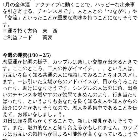
1月の全体運 アクティブに動くことで、ハッピーな出来事
を引き寄せる、チャンス月です。人と人との「つながり」や
「交流」といったことが重要な意味を持つことになりそうで
す。
幸運を招く方角 東 西
ご利益フード 蕎麦
今週の運勢(1/30～2/5)
恋愛運が好調の様子。カップルは楽しい交際が出来るときで
す。ここのところ、二人の仲がイマイチ、、、という人は、
お互いを良く知る共通の人に相談してみることをオススメし
ます。一歩引いた立場からのアドバイスが、目からうろこだ
ったり、助けになりそうです。シングルの人は兎に角、出会
いのチャンスを増やすのが効果てきめんのよう。行き当たり
ばったり、というよりもあなたを良く知る友人や知人からの
紹介にツキがありそうなので、恋人を募集中であることを伝
えて、お願いをしましょう。
31日は頭を柔らかくすることで、新しい発見がありそうで
す。また、魅力的な人と知り合えるかもしれません。カップ
ルはお互いの気持ちが固まる可能性が高くなっているようで