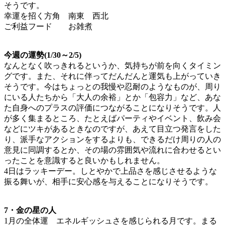
そうです。
幸運を招く方角 南東 西北
ご利益フード お雑煮
今週の運勢(1/30～2/5)
なんとなく吹っきれるというか、気持ちが前を向くタイミン
グです。また、それに伴ってだんだんと運気も上がっていき
そうです。今はちょっとの我慢や忍耐のようなものが、周り
にいる人たちから「大人の余裕」とか「包容力」など、あな
た自身へのプラスの評価につながることになりそうです。人
が多く集まるところ、たとえばパーティやイベント、飲み会
などにツキがあるときなのですが、あえて目立つ発言をした
り、派手なアクションをするよりも、できるだけ周りの人の
意見に同調するとか、その場の雰囲気や流れに合わせるとい
ったことを意識すると良いかもしれません。
4日はラッキーデー。しとやかで上品さを感じさせるような
振る舞いが、相手に安心感を与えることになりそうです。
7・金の星の人
1月の全体運 エネルギッシュさを感じられる月です。まる