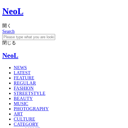
NeoL
開く
Search
閉じる
NeoL
NEWS
LATEST
FEATURE
REGULAR
FASHION
STREETSTYLE
BEAUTY
MUSIC
PHOTOGRAPHY
ART
CULTURE
CATEGORY