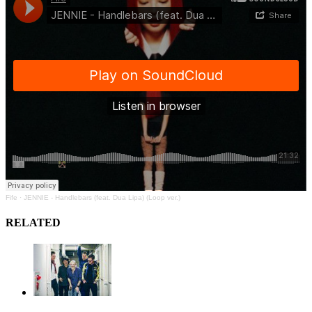
Fife
·
JENNIE - Handlebars (feat. Dua Lipa) (Loop ver.)
RELATED