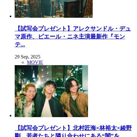
【試写会プレゼント】アレクサンドル・デュ
マ原作、ピエール・ニネ主演最新作『モン
テ...
29 Sep, 2025
MOVIE
【試写会プレゼント】北村匠海×林裕太×綾野
剛。若者たちと隣り合わせにある“闇”を...