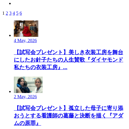
1
2
3
4
5
6
4 May, 2026
【試写会プレゼント】美しき衣装工房を舞台
にしたお針子たちの人生賛歌『ダイヤモンド
私たちの衣装工房』...
2 May, 2026
【試写会プレゼント】孤立した母子に寄り添
おうとする看護師の葛藤と決断を描く『アダ
ムの原罪』