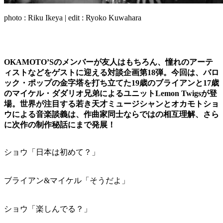
photo : Riku Ikeya | edit : Ryoko Kuwahara
OKAMOTO’Sのメンバーが友人はもちろん、憧れのアーテ
ィストなどをゲストに迎える対談企画第18弾。今回は、バロ
ック・ポップの金字塔を打ち立てた19歳のブライアンと17歳
のマイケル・ダダリオ兄弟によるユニットLemon Twigsが登
場。世界が注目する若き天才ミュージシャンとオカモトショ
ウによる音楽談義は、作曲家同士ならではの相互理解、さら
に次作の制作秘話にまで発展！
ショウ「日本は初めて？」
ブライアン&マイケル「そうだよ」
ショウ「楽しんでる？」