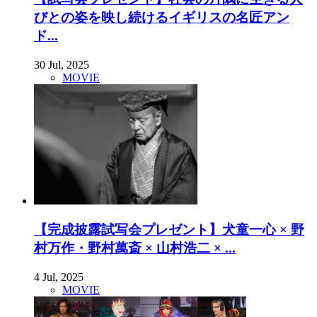
びとの姿を映し続けるイギリスの名匠アン
ド...
30 Jul, 2025
MOVIE
【完成披露試写会プレゼント】犬童一心 × 野
村万作・野村萬斎 × 山村浩二 × ...
4 Jul, 2025
MOVIE