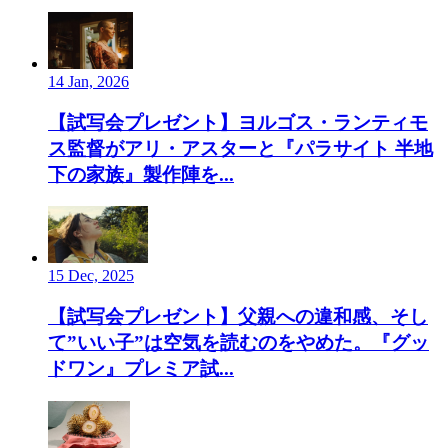
14 Jan, 2026
【試写会プレゼント】ヨルゴス・ランティモ
ス監督がアリ・アスターと『パラサイト 半地
下の家族』製作陣を...
15 Dec, 2025
【試写会プレゼント】父親への違和感、そし
て”いい子”は空気を読むのをやめた。『グッ
ドワン』プレミア試...