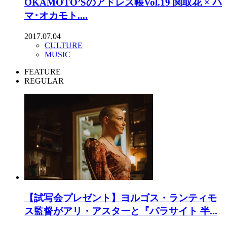
OKAMOTO’Sのアドレス帳Vol.19 関取花 × ハ
マ･オカモト....
2017.07.04
CULTURE
MUSIC
FEATURE
REGULAR
【試写会プレゼント】ヨルゴス・ランティモ
ス監督がアリ・アスターと『パラサイト 半...