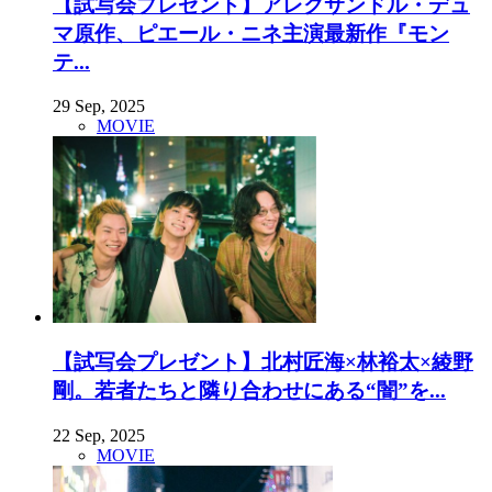
【試写会プレゼント】アレクサンドル・デュ
マ原作、ピエール・ニネ主演最新作『モン
テ...
29 Sep, 2025
MOVIE
【試写会プレゼント】北村匠海×林裕太×綾野
剛。若者たちと隣り合わせにある“闇”を...
22 Sep, 2025
MOVIE