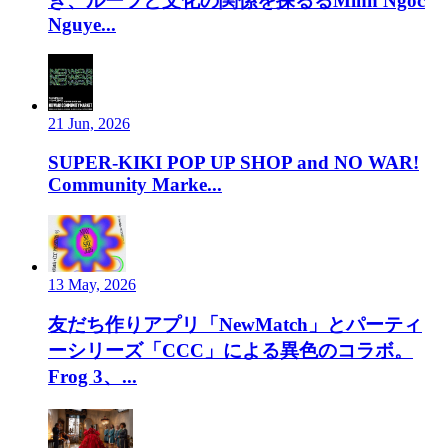
き、ルーツと文化の関係を探るるMinh Ngoc
Nguye...
21 Jun, 2026
SUPER-KIKI POP UP SHOP and NO WAR!
Community Marke...
13 May, 2026
友だち作りアプリ「NewMatch」とパーティ
ーシリーズ「CCC」による異色のコラボ。
Frog 3、...