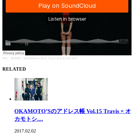
Fife
·
JENNIE - Handlebars (feat. Dua Lipa) (Loop ver.)
RELATED
OKAMOTO’Sのアドレス帳 Vol.15 Travis × オ
カモトシ....
2017.02.02