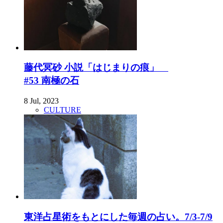
藤代冥砂 小説「はじまりの痕」
#53 南極の石
8 Jul, 2023
CULTURE
東洋占星術をもとにした毎週の占い。7/3-7/9