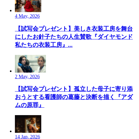
4 May, 2026
【試写会プレゼント】美しき衣装工房を舞台
にしたお針子たちの人生賛歌『ダイヤモンド
私たちの衣装工房』...
2 May, 2026
【試写会プレゼント】孤立した母子に寄り添
おうとする看護師の葛藤と決断を描く『アダ
ムの原罪』
14 Jan, 2026