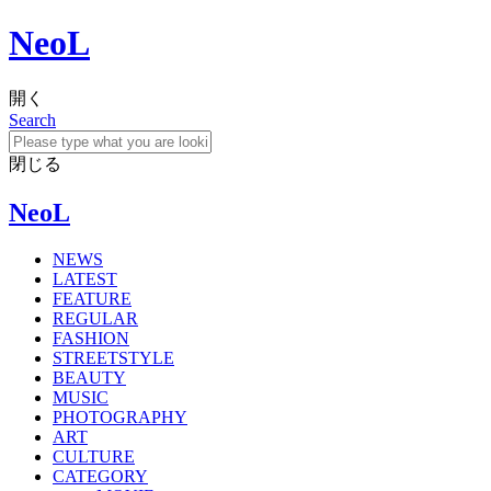
NeoL
開く
Search
閉じる
NeoL
NEWS
LATEST
FEATURE
REGULAR
FASHION
STREETSTYLE
BEAUTY
MUSIC
PHOTOGRAPHY
ART
CULTURE
CATEGORY