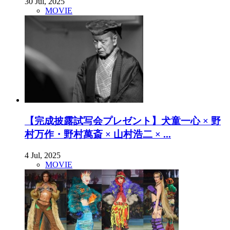
30 Jul, 2025
MOVIE
【完成披露試写会プレゼント】犬童一心 × 野
村万作・野村萬斎 × 山村浩二 × ...
4 Jul, 2025
MOVIE