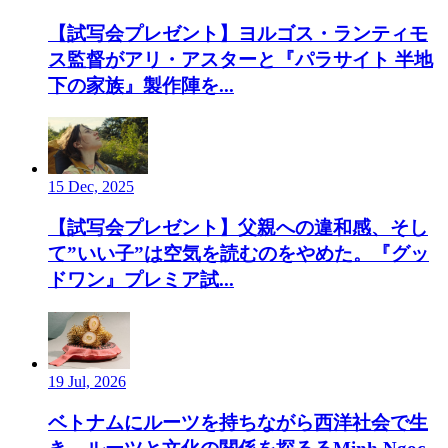
【試写会プレゼント】ヨルゴス・ランティモ
ス監督がアリ・アスターと『パラサイト 半地
下の家族』製作陣を...
15 Dec, 2025
【試写会プレゼント】父親への違和感、そし
て”いい子”は空気を読むのをやめた。『グッ
ドワン』プレミア試...
19 Jul, 2026
ベトナムにルーツを持ちながら西洋社会で生