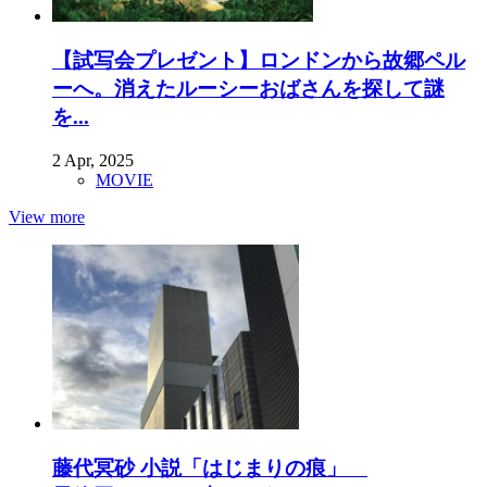
【試写会プレゼント】ロンドンから故郷ペル
ーへ。消えたルーシーおばさんを探して謎
を...
2 Apr, 2025
MOVIE
View more
藤代冥砂 小説「はじまりの痕」