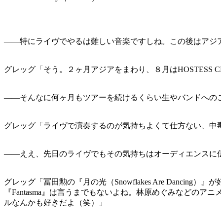
——特にライヴでやるは難しい音楽ですしね。この後はアジ
グレッグ「そう。２ヶ月アジアをまわり、８月はHOSTESS C
——そんなに何ヶ月もツアーを続けるくらい生やバンドへの
グレッグ「ライヴで演奏するのが気持ちよくて仕方ない、中
——ええ、先日のライヴでもその気持ちはオーディエンスに
グレッグ「冨田勲の『月の光（Snowflakes Are Da
『Fantasma』は言うまでもないよね。林原めぐみなど
ルなんかも好きだよ（笑）」