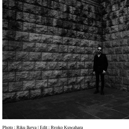
Photo : Riku Ikeya | Edit : Ryoko Kuwahara