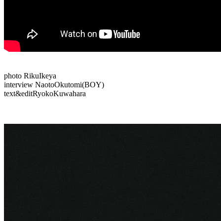
photo RikuIkeya
interview NaotoOkutomi(BOY)
text&editRyokoKuwahara