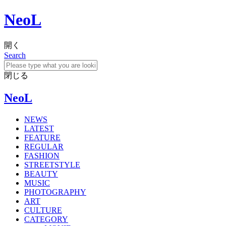
NeoL
開く
Search
閉じる
NeoL
NEWS
LATEST
FEATURE
REGULAR
FASHION
STREETSTYLE
BEAUTY
MUSIC
PHOTOGRAPHY
ART
CULTURE
CATEGORY