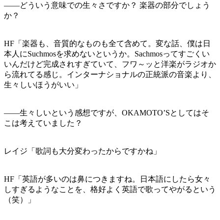
——どういう意味での生々さですか？ 楽器の部分でしょう
か？
HF「楽器も、音質的なものも全て含めて。変な話、僕は日
本人にSuchmosを求めないというか。Sachmosってすごくい
いんだけど完成されすぎていて、フワ～ッと洋楽がラジオか
ら流れてる感じ。インターナショナルの正統派の音楽より、
生々しいほうがいい」
——生々しいという感想ですが、OKAMOTO’Sとしてはそ
こは考えていました？
レイジ「歌詞も大分変わったからですかね」
HF「英語が多いのは鼻につきますね。日本語にしたら女々
しすぎるようなことを、格好よく英語で歌ってやがるという
（笑）」