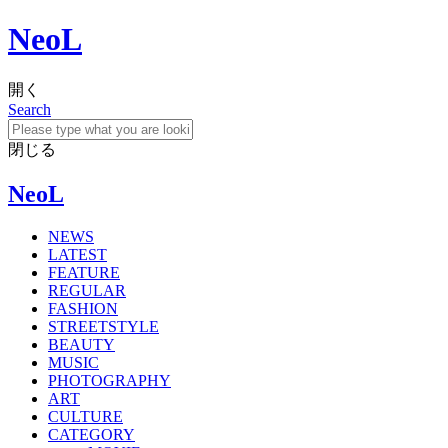
NeoL
開く
Search
閉じる
NeoL
NEWS
LATEST
FEATURE
REGULAR
FASHION
STREETSTYLE
BEAUTY
MUSIC
PHOTOGRAPHY
ART
CULTURE
CATEGORY