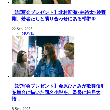
【試写会プレゼント】北村匠海×林裕太×綾野
剛。若者たちと隣り合わせにある“闇”を...
22 Sep, 2025
MOVIE
【試写会プレゼント】金原ひとみが歌舞伎町
を舞台に描いた同名小説を、監督に松居大
悟...
8 Sep, 2025