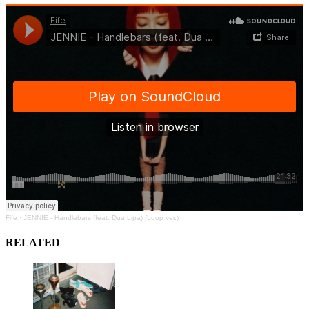
Fife
·
JENNIE - Handlebars (feat. Dua Lipa) (Loop ver.)
RELATED