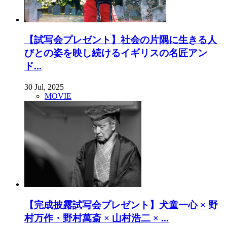
【試写会プレゼント】社会の片隅に生きる人
びとの姿を映し続けるイギリスの名匠アン
ド...
30 Jul, 2025
MOVIE
【完成披露試写会プレゼント】犬童一心 × 野
村万作・野村萬斎 × 山村浩二 × ...