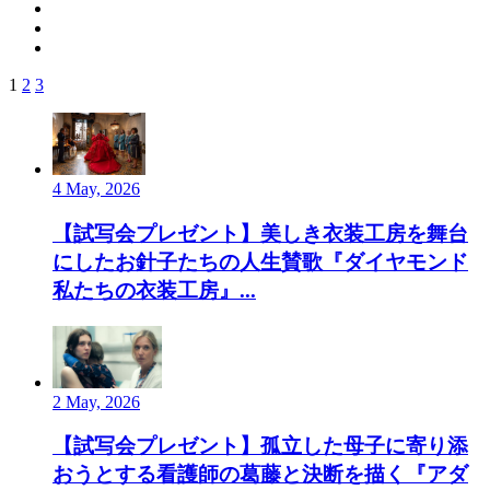
1
2
3
4 May, 2026
【試写会プレゼント】美しき衣装工房を舞台
にしたお針子たちの人生賛歌『ダイヤモンド
私たちの衣装工房』...
2 May, 2026
【試写会プレゼント】孤立した母子に寄り添
おうとする看護師の葛藤と決断を描く『アダ