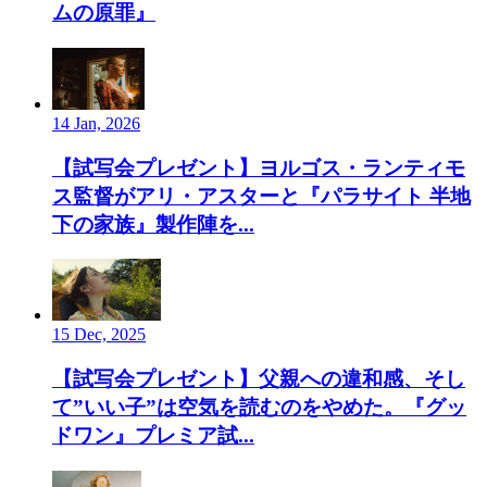
ムの原罪』
14 Jan, 2026
【試写会プレゼント】ヨルゴス・ランティモ
ス監督がアリ・アスターと『パラサイト 半地
下の家族』製作陣を...
15 Dec, 2025
【試写会プレゼント】父親への違和感、そし
て”いい子”は空気を読むのをやめた。『グッ
ドワン』プレミア試...