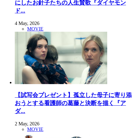
にしたお針子たちの人生賛歌『ダイヤモン
ド...
4 May, 2026
MOVIE
【試写会プレゼント】孤立した母子に寄り添
おうとする看護師の葛藤と決断を描く『ア
ダ...
2 May, 2026
MOVIE