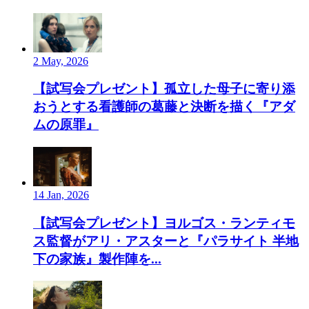
2 May, 2026
【試写会プレゼント】孤立した母子に寄り添
おうとする看護師の葛藤と決断を描く『アダ
ムの原罪』
14 Jan, 2026
【試写会プレゼント】ヨルゴス・ランティモ
ス監督がアリ・アスターと『パラサイト 半地
下の家族』製作陣を...