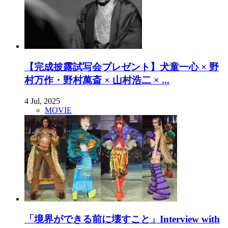
【完成披露試写会プレゼント】犬童一心 × 野
村万作・野村萬斎 × 山村浩二 × ...
4 Jul, 2025
MOVIE
「境界ができる前に壊すこと」Interview with