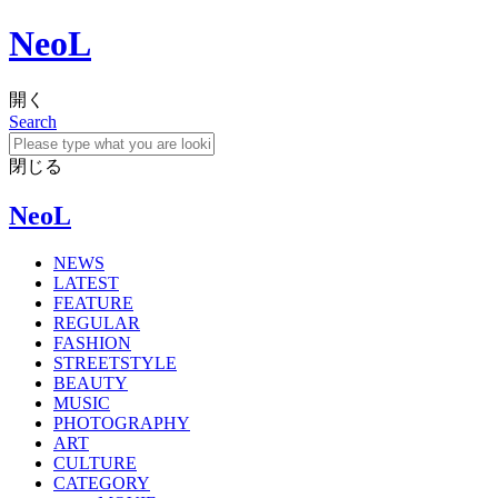
NeoL
開く
Search
閉じる
NeoL
NEWS
LATEST
FEATURE
REGULAR
FASHION
STREETSTYLE
BEAUTY
MUSIC
PHOTOGRAPHY
ART
CULTURE
CATEGORY