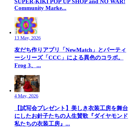
SUPER-KIKI POP UP SHOP and NO WAR!
Community Marke...
13 May, 2026
友だち作りアプリ「NewMatch」とパーティ
ーシリーズ「CCC」による異色のコラボ。
Frog 3、...
4 May, 2026
【試写会プレゼント】美しき衣装工房を舞台
にしたお針子たちの人生賛歌『ダイヤモンド
私たちの衣装工房』...