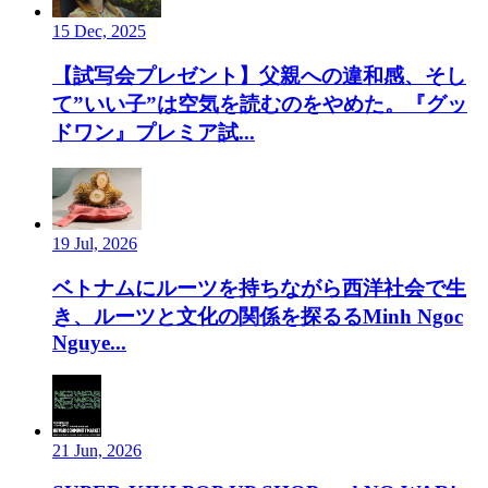
15 Dec, 2025
【試写会プレゼント】父親への違和感、そし
て”いい子”は空気を読むのをやめた。『グッ
ドワン』プレミア試...
19 Jul, 2026
ベトナムにルーツを持ちながら西洋社会で生
き、ルーツと文化の関係を探るるMinh Ngoc
Nguye...
21 Jun, 2026