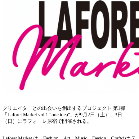
クリエイターとの出会いを創出するプロジェクト 第1弾
「Laforet Market vol.1 “one idea”」が9月2日（土）、3日
（日）にラフォーレ原宿で開催される。
Laforet Market は、Fashion、Art、Music、Design、Craftのカテ