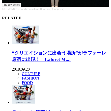
Fife
·
JENNIE - Handlebars (feat. Dua Lipa) (Loop ver.)
RELATED
“クリエイションに出会う場所”がラフォーレ
原宿に出現！ Laforet M....
2018.09.20
CULTURE
FASHION
FOOD