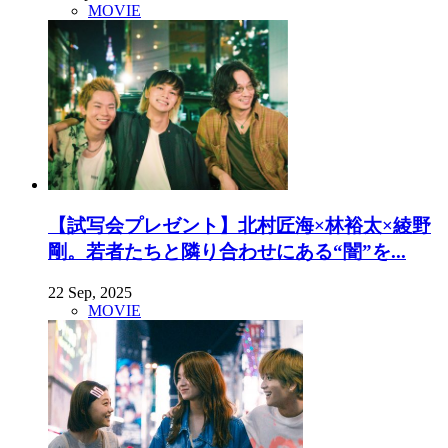
MOVIE
【試写会プレゼント】北村匠海×林裕太×綾野
剛。若者たちと隣り合わせにある“闇”を...
22 Sep, 2025
MOVIE