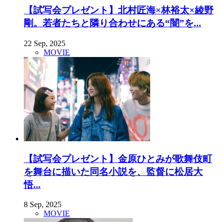
【試写会プレゼント】北村匠海×林裕太×綾野
剛。若者たちと隣り合わせにある“闇”を...
22 Sep, 2025
MOVIE
【試写会プレゼント】金原ひとみが歌舞伎町
を舞台に描いた同名小説を、監督に松居大
悟...
8 Sep, 2025
MOVIE