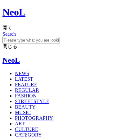
NeoL
開く
Search
閉じる
NeoL
NEWS
LATEST
FEATURE
REGULAR
FASHION
STREETSTYLE
BEAUTY
MUSIC
PHOTOGRAPHY
ART
CULTURE
CATEGORY