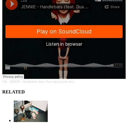
Fife
·
JENNIE - Handlebars (feat. Dua Lipa) (Loop ver.)
RELATED