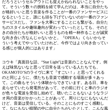
だろうというセルアウトにも捉えかねられないことをやっ
て。そういう数々の挑戦を経て学んだのは、本当に自分たち
が格好いいと思う音楽を作ることが一番のファンサービスに
なるということ。誰にも頭を下げていないのが一番のファン
サービスだし、ファンを大事にすることにも繋がる。自分た
ちのスタイルや趣味趣向が変わっていったとしても、そのと
きの自分たちが格好いいと思うものを精一杯作ることが誠実
な向き合い方なんじゃないかと。『OPERA』くらいからそ
ういう考えでやっていたけれど、今作ではより向き合ってい
る感じが個人的にはあります」
コウキ「真面目な話、“Star Light”は音楽のことなんです。例
えば味気ないなと思って日常を送っている人たちでも、
OKAMOTO’Sのライヴに来て『すごい！』と思ってくれる
のと同じように、僕たちも音楽で感動する場面が多々あっ
て。この曲もそういう体験からできています。ある日、車を
走らせていたら発電所があって、その前に行くと車のラジオ
が色々な電波を受信し始めて、聴いたこともないようなラジ
オ局の音楽がかかったことがあって。周りになにもないんだ
けど、音楽は受信している。そのことにものすごく感動し
て。なにもない暗闇の中に自分たちがいたとして、こんな風