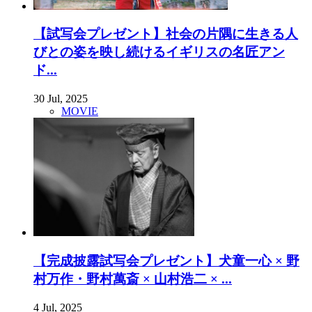
【試写会プレゼント】社会の片隅に生きる人
びとの姿を映し続けるイギリスの名匠アン
ド...
30 Jul, 2025
MOVIE
【完成披露試写会プレゼント】犬童一心 × 野
村万作・野村萬斎 × 山村浩二 × ...
4 Jul, 2025