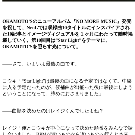
OKAMOTO’Sのニューアルバム『NO MORE MUSIC』発売
を祝して、NeoLでは収録曲10タイトルにインスパイアされ
た10記事とイメージヴィジュアルを１ヶ月にわたって随時掲
載していく。第10回目は“Star Light”をテーマに、
OKAMOTO’Sを照らす光について。
——さて、いよいよ最後の曲です。
コウキ「“Star Light”は最後の曲になる予定ではなくて。中盤
に入る予定だったのが、候補曲が出揃った後に最後にしよう
ということになって、締めにおさまりました」
——曲順を決めたのはレイジくんでしたよね？
レイジ「俺とコウキが中心になって決めた順番をみんなで話
し合いました。BPMが速いものから遅いものへ行くと本来