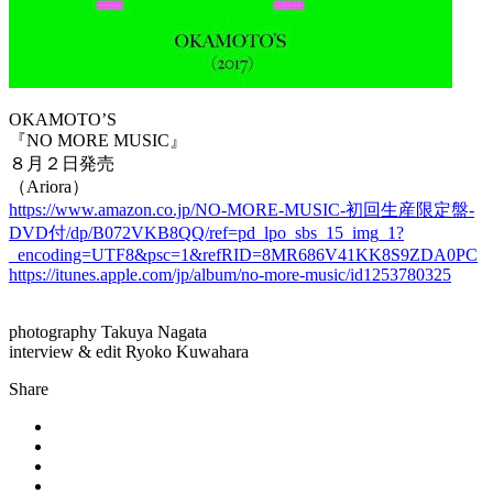
OKAMOTO’S
『NO MORE MUSIC』
８月２日発売
（Ariora）
https://www.amazon.co.jp/NO-MORE-MUSIC-初回生産限定盤-
DVD付/dp/B072VKB8QQ/ref=pd_lpo_sbs_15_img_1?
_encoding=UTF8&psc=1&refRID=8MR686V41KK8S9ZDA0PC
https://itunes.apple.com/jp/album/no-more-music/id1253780325
photography Takuya Nagata
interview & edit Ryoko Kuwahara
Share