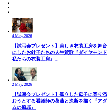
4 May, 2026
【試写会プレゼント】美しき衣装工房を舞台
にしたお針子たちの人生賛歌『ダイヤモンド
私たちの衣装工房』...
2 May, 2026
【試写会プレゼント】孤立した母子に寄り添
おうとする看護師の葛藤と決断を描く『アダ
ムの原罪』