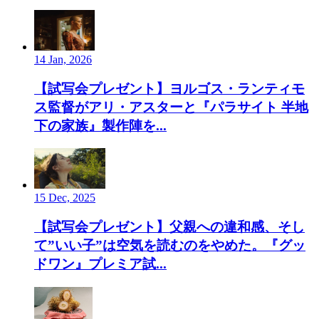
14 Jan, 2026
【試写会プレゼント】ヨルゴス・ランティモ
ス監督がアリ・アスターと『パラサイト 半地
下の家族』製作陣を...
15 Dec, 2025
【試写会プレゼント】父親への違和感、そし
て”いい子”は空気を読むのをやめた。『グッ
ドワン』プレミア試...