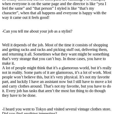
when everyone is on the same page and the director is like “yea I
feel the same” and “that person” I styled is like “that’s my
character”, when that all happens and everyone is happy with the
way it came out it feels good!
-Can you tell me about your job as a stylist?
Well it depends of the job. Most of the time it consists of shopping
and getting racks and racks and picking stuff out, delivering them,
and returning it all. Sometimes what they want might be something
that’s very strange that you can’t buy. In those cases, you have to
make it.
A lot of people might think that it’s a glamorous world, but it’s really
not in reality. Some parts of it are glamorous, it’s a lot of work. Most
people won’t believe this, but it’s very physical. It’s not my favorite
part, and luckily I have an assistant now but I still have to move a lot
and carry clothes around. That’s not my favorite, but you have to do
it. Every job has tasks that aren’t the most fun thing to do though
they have to be done.
-I heard you went to Tokyo and visited several vintage clothes store.
Did you find anything interesting?