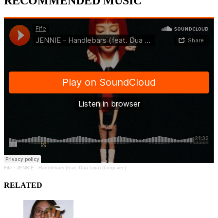
RECOMMENDED MUSIC
Fife
·
JENNIE - Handlebars (feat. Dua Lipa) (Loop ver.)
RELATED