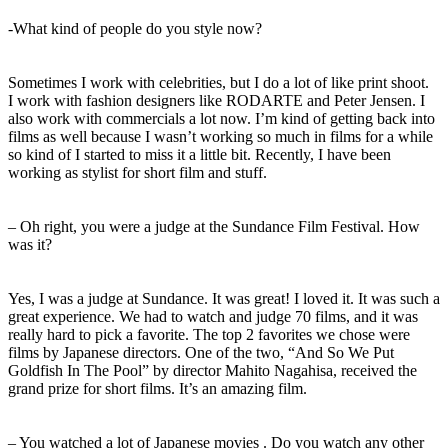
-What kind of people do you style now?
Sometimes I work with celebrities, but I do a lot of like print shoot.
I work with fashion designers like RODARTE and Peter Jensen. I
also work with commercials a lot now. I’m kind of getting back into
films as well because I wasn’t working so much in films for a while
so kind of I started to miss it a little bit. Recently, I have been
working as stylist for short film and stuff.
– Oh right, you were a judge at the Sundance Film Festival. How
was it?
Yes, I was a judge at Sundance. It was great! I loved it. It was such a
great experience. We had to watch and judge 70 films, and it was
really hard to pick a favorite. The top 2 favorites we chose were
films by Japanese directors. One of the two, “And So We Put
Goldfish In The Pool” by director Mahito Nagahisa, received the
grand prize for short films. It’s an amazing film.
– You watched a lot of Japanese movies . Do you watch any other