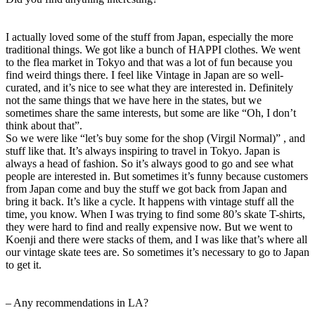
I actually loved some of the stuff from Japan, especially the more
traditional things. We got like a bunch of HAPPI clothes. We went
to the flea market in Tokyo and that was a lot of fun because you
find weird things there. I feel like Vintage in Japan are so well-
curated, and it’s nice to see what they are interested in. Definitely
not the same things that we have here in the states, but we
sometimes share the same interests, but some are like “Oh, I don’t
think about that”.
So we were like “let’s buy some for the shop (Virgil Normal)” , and
stuff like that. It’s always inspiring to travel in Tokyo. Japan is
always a head of fashion. So it’s always good to go and see what
people are interested in. But sometimes it’s funny because customers
from Japan come and buy the stuff we got back from Japan and
bring it back. It’s like a cycle. It happens with vintage stuff all the
time, you know. When I was trying to find some 80’s skate T-shirts,
they were hard to find and really expensive now. But we went to
Koenji and there were stacks of them, and I was like that’s where all
our vintage skate tees are. So sometimes it’s necessary to go to Japan
to get it.
– Any recommendations in LA?