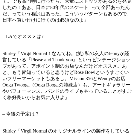
て。でも高円寺に行ったら、大量にストックがあるのを発見
したの！あぁ、日本に80年代のスケートTって全部あったん
だ、っていう程沢山あった。こういうパターンもあるので、
日本へ買い付けに行くのは必須なのよ」
– LAでオススメは?
Shirley「Virgil Normal！なんてね。(笑) 私の友人のJennyが経
営している『Please and Thank you』というビンテージショッ
プがあって、アポイント制のお店なんだけどオススメ。あ
と、もう皆知っていると思うけどRose Bowlというすごくい
いフリーマーケットもあるし。Mission 356とWendyのお店
Ooga Twooga（Ooga Boogaの姉妹店）も、アートギャラリー
やパフォーマンス、バンドのライブもやっていることがすご
く格好良いからお気に入りよ」
– 今後の予定は？
Shirley「Virgil Normal のオリジナルラインの製作をしている