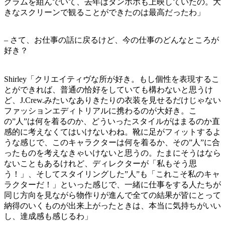
グラムを組んでいて、去年はタンポポも上映していたの。大
きなスクリーンで観ることができたのは最高だったわ」
– さて、お仕事の話に戻るけど、今の仕事のどんなところが
好き？
Shirley「クリエイティヴな所が好き。もし個性を表現するこ
とができれば、普通の恰好をしていても構わないと思うけ
ど、J.Crew.みたいなありきたりの衣装を見せるだけじゃない
ファッションエディトリアルに携わるのが大好き。こ
の”人”は何を着るのか、どういったスタイルがはまるのか直
感的に考えなくてはいけないわね。靴に足がフィットするよ
うな感じで、このキャラクターは何を着るか、その”人”に合
ったものを考えなきゃいけないと思うの。たまにそうはなら
ないこともあるけれど、ディレクターが「私もそう思
う！」、そしてスタイリングした”人”も「これこそ私のキャ
ラクターだ！」といった感じで、一緒に仕事をする人たちが
同じ方向を見ながら物作りが進んで全ての結果が皆にとって
納得のいくものが出来上がったときは、本当に気持ちがいい
し、達成感も感じるわ」