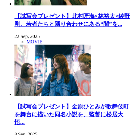
【試写会プレゼント】北村匠海×林裕太×綾野
剛。若者たちと隣り合わせにある“闇”を...
22 Sep, 2025
MOVIE
【試写会プレゼント】金原ひとみが歌舞伎町
を舞台に描いた同名小説を、監督に松居大
悟...
8 Sep, 2025