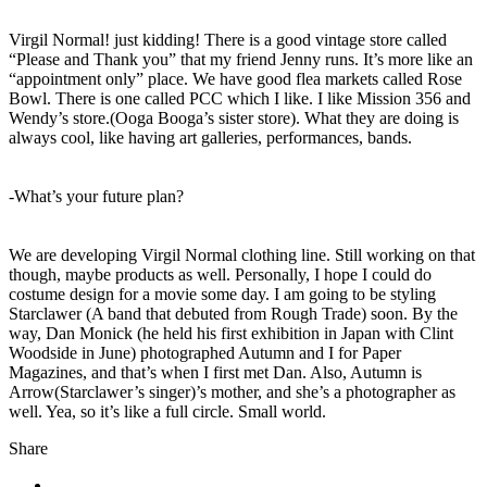
Virgil Normal! just kidding! There is a good vintage store called
“Please and Thank you” that my friend Jenny runs. It’s more like an
“appointment only” place. We have good flea markets called Rose
Bowl. There is one called PCC which I like. I like Mission 356 and
Wendy’s store.(Ooga Booga’s sister store). What they are doing is
always cool, like having art galleries, performances, bands.
-What’s your future plan?
We are developing Virgil Normal clothing line. Still working on that
though, maybe products as well. Personally, I hope I could do
costume design for a movie some day. I am going to be styling
Starclawer (A band that debuted from Rough Trade) soon. By the
way, Dan Monick (he held his first exhibition in Japan with Clint
Woodside in June) photographed Autumn and I for Paper
Magazines, and that’s when I first met Dan. Also, Autumn is
Arrow(Starclawer’s singer)’s mother, and she’s a photographer as
well. Yea, so it’s like a full circle. Small world.
Share