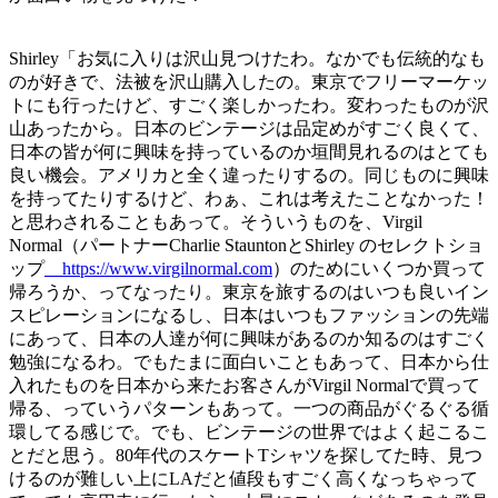
Shirley「お気に入りは沢山見つけたわ。なかでも伝統的なも
のが好きで、法被を沢山購入したの。東京でフリーマーケッ
トにも行ったけど、すごく楽しかったわ。変わったものが沢
山あったから。日本のビンテージは品定めがすごく良くて、
日本の皆が何に興味を持っているのか垣間見れるのはとても
良い機会。アメリカと全く違ったりするの。同じものに興味
を持ってたりするけど、わぁ、これは考えたことなかった！
と思わされることもあって。そういうものを、Virgil
Normal（パートナーCharlie StauntonとShirley のセレクトショ
ップ
https://www.virgilnormal.com
）のためにいくつか買って
帰ろうか、ってなったり。東京を旅するのはいつも良いイン
スピレーションになるし、日本はいつもファッションの先端
にあって、日本の人達が何に興味があるのか知るのはすごく
勉強になるわ。でもたまに面白いこともあって、日本から仕
入れたものを日本から来たお客さんがVirgil Normalで買って
帰る、っていうパターンもあって。一つの商品がぐるぐる循
環してる感じで。でも、ビンテージの世界ではよく起こるこ
とだと思う。80年代のスケートTシャツを探してた時、見つ
けるのが難しい上にLAだと値段もすごく高くなっちゃって