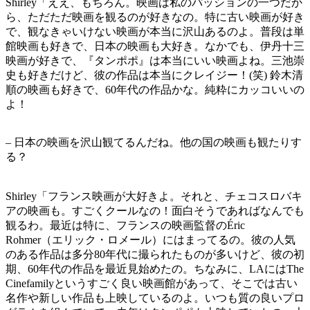
Shirley「ええ、もちろん。映画は私のパッションの一つだか
ら、ただただ映画を観るのが好きなの。特に古い映画が好き
で、観なきゃいけない映画が本当に沢山あるのよ。普段は単
館映画も好きで、日本の映画も大好き。なかでも、伊丹十三
映画が好きで、『タンポポ』は本当にいい映画よね。三池崇
史も好きだけど、彼の作品は本当にクレイジー！(笑) 鈴木清
順の映画も好きで、60年代の作品かな。純粋にカッコいいの
よ！
– 日本の映画を沢山観てるんだね。他の国の映画も観たりす
る？
Shirley「フランス映画が大好きよ。それと、チェコスロバキ
アの映画も。すごくクールなの！面白そうであればなんでも
観るわ。最近は特に、フランスの映画監督のÉric
Rohmer（エリック・ロメール）にはまってるの。彼の人気
のある作品は多分80年代に撮られたものが多いけど、彼の初
期、60年代の作品を最近見始めたの。ちなみに、LAにはThe
Cinefamilyというすごく良い映画館があって、そこでは古い
名作や新しい作品も上映しているのよ。いつも質の良いプロ