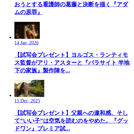
おうとする看護師の葛藤と決断を描く『アダ
ムの原罪』
14 Jan, 2026
【試写会プレゼント】ヨルゴス・ランティモ
ス監督がアリ・アスターと『パラサイト 半地
下の家族』製作陣を...
15 Dec, 2025
【試写会プレゼント】父親への違和感、そし
て”いい子”は空気を読むのをやめた。『グッ
ドワン』プレミア試...