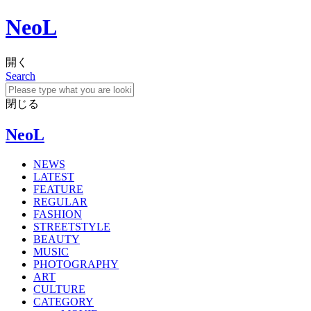
NeoL
開く
Search
閉じる
NeoL
NEWS
LATEST
FEATURE
REGULAR
FASHION
STREETSTYLE
BEAUTY
MUSIC
PHOTOGRAPHY
ART
CULTURE
CATEGORY