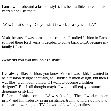
I am a wardrobe and a fashion stylist. It’s been a little more than 20
years since I started it.
-Wow! That’s long. Did you start to work as a stylist in LA?
Yeah, because I was born and raised here. I studied fashion in Paris
so lived there for 3 years. I decided to come back to LA because my
family is here.
-Why did you start this job as a stylist?
I’ve always liked fashion, you know. When I was a kid, I wanted to
be a fashion designer actually, so I studied fashion design, but then I
was like “well, I don’t know if I want to become a fashion
designer”. But I still thought maybe I would still enjoy costume
designing or styling.
Before the fashion scene in LA wasn’t so big. Then, I worked more
in TV and film industry as an assistance, trying to figure out how to
take part in working on TV shows and low budget films.