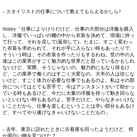
– スタイリストの仕事について教えてもらえるかしら?
Shirley「仕事によりけりだけど、仕事の大部分は洋服を購入
し、洋服でいっぱいの棚の中から衣装を決めて、現場に持っ
て行って、それを戻して(返却して)。たまに、すごく変わっ
た衣装を求められて、それが手に入らない時もあったりで、
そういう時は、その衣装を作ったりもするわね。世の中の人
達はこの業界がすごく魅力的な世界だと思っているかもしれ
ないけど、実際、そうじゃないの。魅力的にもなり得るけ
ど、この業界で働くのはすごく大変なの。大半の人は信じな
いけど、すごく体力が必要な仕事でもあるのよ。私はその部
分についてはとても苦手で、今はアシスタントがいて助かっ
ている時もあるけど、今だに大量の洋服を持って動き回らな
いといけない時もあるのよ。苦手だけど、やらなきゃいけな
いことだから。仕事を楽しむということは辛い部分もあるけ
ど、すべてやり遂げなきゃいけないことだもの」
– 去年、東京に訪れたときに古着屋を回ったようだけど、何
か面白い物を見つけた？