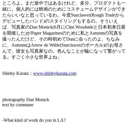
ところよ。まだ途中ではあるけれど、多分、プロダクトも一
緒に。個人的には映画のためにコスチュームデザインができ
たらいいなと思っているわ。今度Starclawer(Rough Tradeから
デビューしたバンド)のスタイリングもするの。そういえ
ば、写真家のDan Monick(6月にClint Woodsideと日本初来日展
を開催した)がPaper Magazinesのために私とAutumnの写真を
撮ったんだけど、その時初めてDanに会ったのよ。ちなみ
に、AutumnはArrow de Wilde(Starclawerのボーカル)のお母さ
んで、彼女も写真家なの。色んなことが輪になって繋がって
る。すごく小さな世界よね」
Shirley Kurata：
www.shirleykurata.com
photography Dan Monick
text by commune
-What kind of work do you in LA?