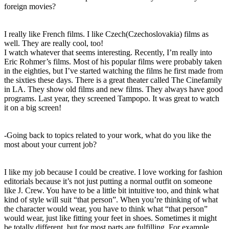
foreign movies?
I really like French films. I like Czech(Czechoslovakia) films as
well. They are really cool, too!
I watch whatever that seems interesting. Recently, I’m really into
Eric Rohmer’s films. Most of his popular films were probably taken
in the eighties, but I’ve started watching the films he first made from
the sixties these days. There is a great theater called The Cinefamily
in LA. They show old films and new films. They always have good
programs. Last year, they screened Tampopo. It was great to watch
it on a big screen!
-Going back to topics related to your work, what do you like the
most about your current job?
I like my job because I could be creative. I love working for fashion
editorials because it’s not just putting a normal outfit on someone
like J. Crew. You have to be a little bit intuitive too, and think what
kind of style will suit “that person”. When you’re thinking of what
the character would wear, you have to think what “that person”
would wear, just like fitting your feet in shoes. Sometimes it might
be totally different, but for most parts are fulfilling. For example,