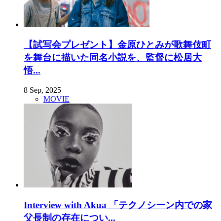
【試写会プレゼント】金原ひとみが歌舞伎町
を舞台に描いた同名小説を、監督に松居大
悟...
8 Sep, 2025
MOVIE
Interview with Akua 「テクノシーン内での家
父長制の存在につい...