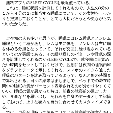
無料アプリのSLEEP CYCLEを最近使っている。
これは、睡眠状態を計測してくれるもので、人生の3分の
１から４分の１に相当する睡眠について、その実態をしっか
りと把握しておくことが、とても大切だろうと今更ながら気
づいたからだ。
ご存知の人も多いと思うが、睡眠にはレム睡眠とノンレム
睡眠という二種があり、レムは主に体を、ノンレムは主に脳
を休める分担となっていて、それが交互に繰り返されている
というのが実態である。その繰り返しのパターンや睡眠の深
さを計測してくれるのがSLEEP CYCLEで、就寝前に目覚め
たい時間をセットしておくだけで、翌朝には夜間の睡眠内容
をグラフとデータで示してくれる。スマホのマイクを通した
呼吸のパターンを読み取っているようで、なんと鼾の時間ま
で算出される。日々の結果はまちまちで、ベッドでの滞在時
間中の睡眠の質がパーセント表示されるのが分かりやすくて
いい。睡眠の質が悪かった時は、前夜の就寝前の過ごし方
や、食事などを思い出し、それらを自身のデータとして記憶
しておけば、上手な寝方を自分に合わせてカスタマイズでき
る。
では、自分が現時点で気をつけている就寝前の注意点をい