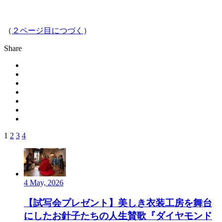
（
２ページ目につづく
）
Share
1
2
3
4
4 May, 2026
【試写会プレゼント】美しき衣装工房を舞台
にしたお針子たちの人生賛歌『ダイヤモンド