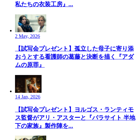
私たちの衣装工房』...
2 May, 2026
【試写会プレゼント】孤立した母子に寄り添
おうとする看護師の葛藤と決断を描く『アダ
ムの原罪』
14 Jan, 2026
【試写会プレゼント】ヨルゴス・ランティモ
ス監督がアリ・アスターと『パラサイト 半地
下の家族』製作陣を...