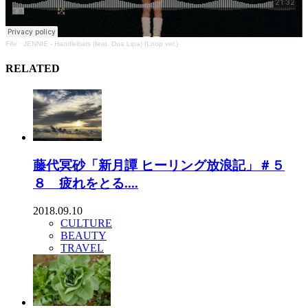
Fife
·
JENNIE - Handlebars (feat. Dua Lipa) (Loop ver.)
RELATED
藤代冥砂「新月譚 ヒーリング放浪記」＃５
８ 疲れをとる....
2018.09.10
CULTURE
BEAUTY
TRAVEL