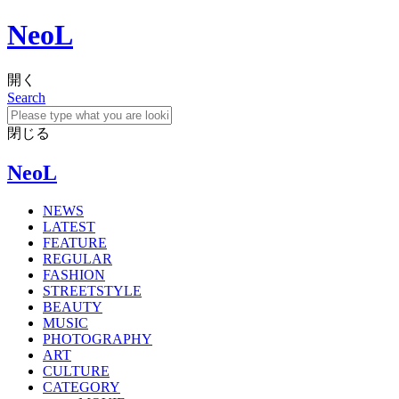
NeoL
開く
Search
閉じる
NeoL
NEWS
LATEST
FEATURE
REGULAR
FASHION
STREETSTYLE
BEAUTY
MUSIC
PHOTOGRAPHY
ART
CULTURE
CATEGORY