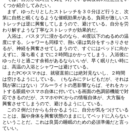
くつか紹介してみたい。
まず、ゆったりとしたストレッチを３０分ほど行うと、次
第に自然と眠くなるような催眠効果がある。負荷が激しいス
トレッチは逆に興奮してしまうので、避けている。自分を労
わり解すような丁寧なストレッチが効果的だ。
入浴は、バスタブに浸かるのなら、40度以下のぬるめの温
度にする。シャワーも同様で、熱い湯は気分をすっきりさせ
るが、神経を興奮させてしまうので、すぐにはベッドに向か
えずに、落ち着くまでに２時間はかかってしまう。入浴後に
ゆったりと過ごす余裕があるならいいが、早く眠りたい時に
は、高温の入浴とシャワーは避けている。
またPCやスマホは、就寝直前には絶対見ないし、２時間
は空けるようにしている。（ちなみにテレビもだが、それは
我が家にはない）ブルーライトの悪影響ならば、それをカッ
トする眼鏡やスマホ自体に付いている画面の色調節機能で対
応できるのだが、スマホやPCからの情報自体が、大方脳を
興奮させてしまうので、避けるようにしている。
この２例だけからも分かるように、自分が気をつけている
ことは、脳や身体を興奮状態のままにしてベッドに入らない
ということだ。これは良質の睡眠のための必須準備だと言っ
ていい。