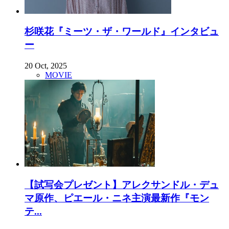
杉咲花『ミーツ・ザ・ワールド』インタビュ
ー
20 Oct, 2025
MOVIE
【試写会プレゼント】アレクサンドル・デュ
マ原作、ピエール・ニネ主演最新作『モン
テ...