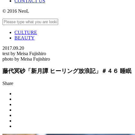
CONTACT US
© 2016 NeoL
CULTURE
BEAUTY
2017.09.20
text by Meisa Fujishiro
photo by Meisa Fujishiro
藤代冥砂「新月譚 ヒーリング放浪記」＃４６ 睡眠
Share