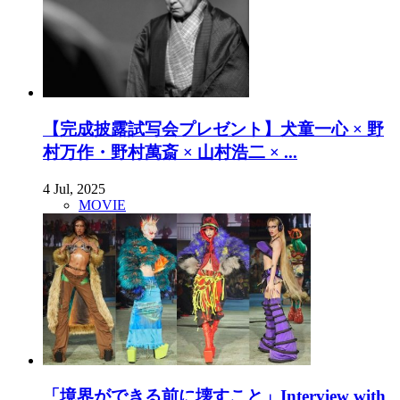
【完成披露試写会プレゼント】犬童一心 × 野
村万作・野村萬斎 × 山村浩二 × ...
4 Jul, 2025
MOVIE
「境界ができる前に壊すこと」Interview with