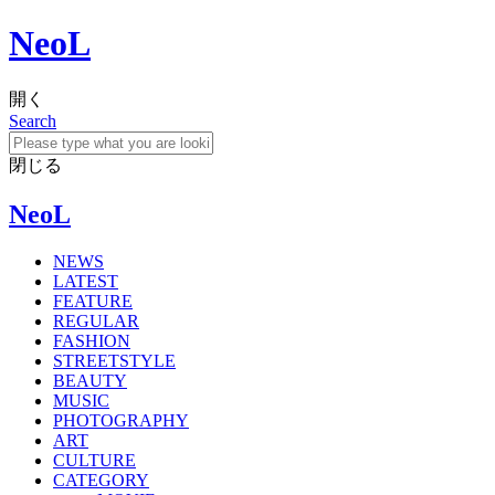
NeoL
開く
Search
閉じる
NeoL
NEWS
LATEST
FEATURE
REGULAR
FASHION
STREETSTYLE
BEAUTY
MUSIC
PHOTOGRAPHY
ART
CULTURE
CATEGORY