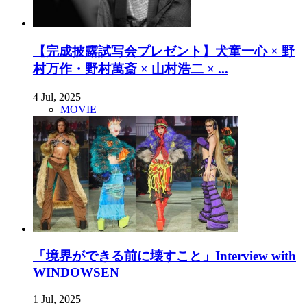
【完成披露試写会プレゼント】犬童一心 × 野
村万作・野村萬斎 × 山村浩二 × ...
4 Jul, 2025
MOVIE
「境界ができる前に壊すこと」Interview with
WINDOWSEN
1 Jul, 2025