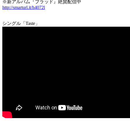
※新アルバム『ブラッド』絶賛配信中
http://smarturl.it/h4072l
シングル「Taste」