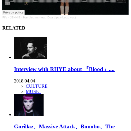
Fife
·
JENNIE - Handlebars (feat. Dua Lipa) (Loop ver.)
RELATED
Interview with RHYE about 『Blood』....
2018.04.04
CULTURE
MUSIC
Gorillaz、Massive Attack、Bonobo、The