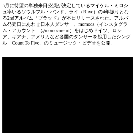
5月に待望の単独来日公演が決定しているマイケル・ミロシ
ュ率いるソウルフル・バンド、ライ（Rhye）の4年振りとな
る2ndアルバム『ブラッド』が本日リリースされた。アルバ
ム発売日にあわせ日本人ダンサー、momoca（インスタグラ
ム・アカウント：@momocarenri）をはじめドイツ、ロシ
ア、ギアナ、アメリカなど各国のダンサーを起用したシング
ル「Count To Five」のミュージック・ビデオを公開。