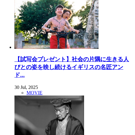
【試写会プレゼント】社会の片隅に生きる人
びとの姿を映し続けるイギリスの名匠アン
ド...
30 Jul, 2025
MOVIE