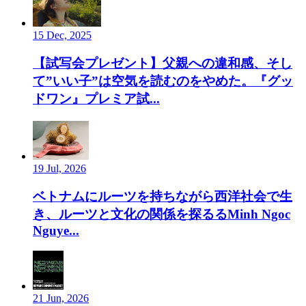
15 Dec, 2025
【試写会プレゼント】父親への違和感、そし
て”いい子”は空気を読むのをやめた。『グッ
ドワン』プレミア試...
19 Jul, 2026
ベトナムにルーツを持ちながら西洋社会で生
き、ルーツと文化の関係を探るるMinh Ngoc
Nguye...
21 Jun, 2026