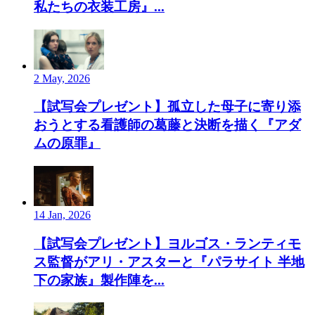
私たちの衣装工房』...
2 May, 2026
【試写会プレゼント】孤立した母子に寄り添
おうとする看護師の葛藤と決断を描く『アダ
ムの原罪』
14 Jan, 2026
【試写会プレゼント】ヨルゴス・ランティモ
ス監督がアリ・アスターと『パラサイト 半地
下の家族』製作陣を...