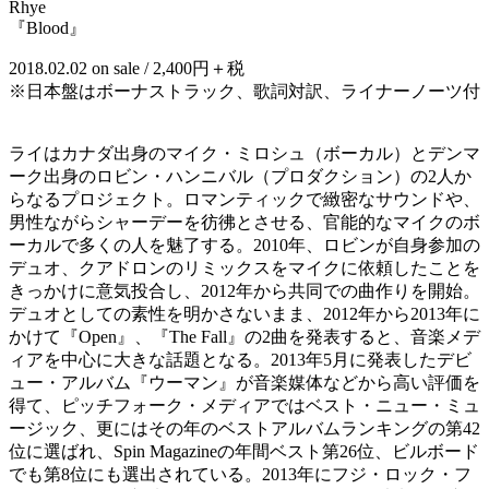
Rhye
『Blood』
2018.02.02 on sale / 2,400円＋税
※日本盤はボーナストラック、歌詞対訳、ライナーノーツ付
ライはカナダ出身のマイク・ミロシュ（ボーカル）とデンマ
ーク出身のロビン・ハンニバル（プロダクション）の2人か
らなるプロジェクト。ロマンティックで緻密なサウンドや、
男性ながらシャーデーを彷彿とさせる、官能的なマイクのボ
ーカルで多くの人を魅了する。2010年、ロビンが自身参加の
デュオ、クアドロンのリミックスをマイクに依頼したことを
きっかけに意気投合し、2012年から共同での曲作りを開始。
デュオとしての素性を明かさないまま、2012年から2013年に
かけて『Open』、『The Fall』の2曲を発表すると、音楽メデ
ィアを中心に大きな話題となる。2013年5月に発表したデビ
ュー・アルバム『ウーマン』が音楽媒体などから高い評価を
得て、ピッチフォーク・メディアではベスト・ニュー・ミュ
ージック、更にはその年のベストアルバムランキングの第42
位に選ばれ、Spin Magazineの年間ベスト第26位、ビルボード
でも第8位にも選出されている。2013年にフジ・ロック・フ