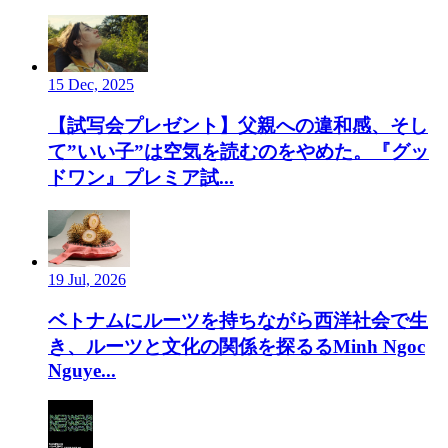
15 Dec, 2025
【試写会プレゼント】父親への違和感、そし
て”いい子”は空気を読むのをやめた。『グッ
ドワン』プレミア試...
19 Jul, 2026
ベトナムにルーツを持ちながら西洋社会で生
き、ルーツと文化の関係を探るるMinh Ngoc
Nguye...