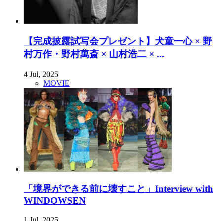
【完成披露試写会プレゼント】犬童一心 × 野
村万作・野村萬斎 × 山村浩二 × ...
4 Jul, 2025
MOVIE
「境界ができる前に壊すこと」Interview with
WINDOWSEN
1 Jul, 2025