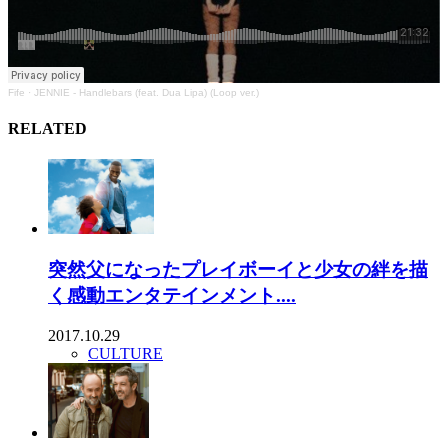
Fife
·
JENNIE - Handlebars (feat. Dua Lipa) (Loop ver.)
RELATED
突然父になったプレイボーイと少女の絆を描
く感動エンタテインメント....
2017.10.29
CULTURE