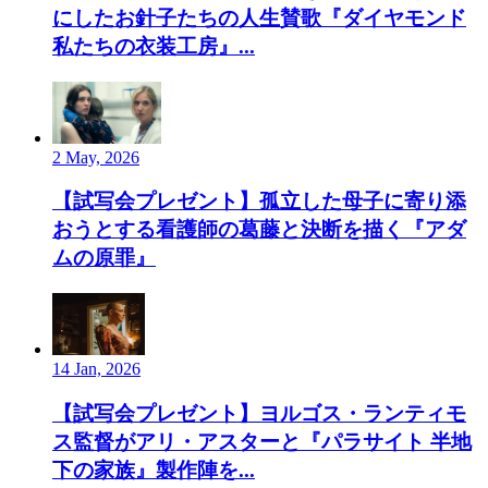
にしたお針子たちの人生賛歌『ダイヤモンド
私たちの衣装工房』...
2 May, 2026
【試写会プレゼント】孤立した母子に寄り添
おうとする看護師の葛藤と決断を描く『アダ
ムの原罪』
14 Jan, 2026
【試写会プレゼント】ヨルゴス・ランティモ
ス監督がアリ・アスターと『パラサイト 半地
下の家族』製作陣を...