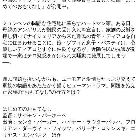
めてのおもてなし』が公開中。
ミュンヘンの閑静な住宅地に暮らすハートマン家。ある日、
母親のアンゲリカが難民の受け入れを宣言し、家族の反対を
押し切ってナイジェリアから来た難民の青年・ディアロを自
宅に住まわせることに。娘・ゾフィと息子・バスティは、心
優しいディアロとすぐに仲良くなるが、近隣住民の抗議が発
端で一家はテロ疑惑をかけられ大騒動に発展してしまう
──。
難民問題を扱いながらも、ユーモアと愛情をたっぷり交えて
家族の物語をあたたかく描くヒューマンドラマ。問題を抱え
た家族の“おもてなし”の行方とは？
はじめてのおもてなし
監督：サイモン・バーホーベ
出演：センタ・バーガー、ハイナー・ラウターバッハ、フロ
リアン・ダーヴィト・フィッツ、パリーナ・ロジンスキ、エ
リヤス・エンバレク ほか