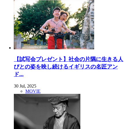
【試写会プレゼント】社会の片隅に生きる人
びとの姿を映し続けるイギリスの名匠アン
ド...
30 Jul, 2025
MOVIE