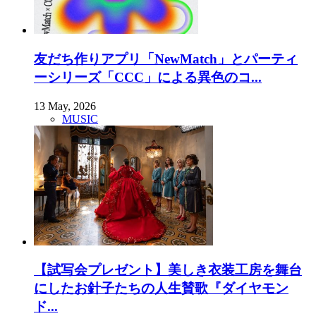
友だち作りアプリ「NewMatch」とパーティ
ーシリーズ「CCC」による異色のコ...
13 May, 2026
MUSIC
【試写会プレゼント】美しき衣装工房を舞台
にしたお針子たちの人生賛歌『ダイヤモン
ド...