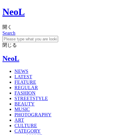
NeoL
開く
Search
閉じる
NeoL
NEWS
LATEST
FEATURE
REGULAR
FASHION
STREETSTYLE
BEAUTY
MUSIC
PHOTOGRAPHY
ART
CULTURE
CATEGORY