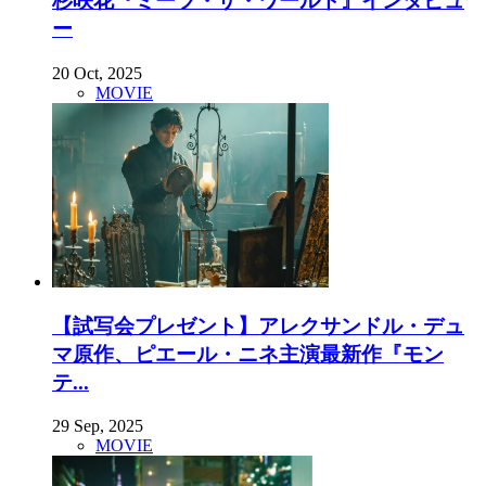
杉咲花『ミーツ・ザ・ワールド』インタビュ
ー
20 Oct, 2025
MOVIE
【試写会プレゼント】アレクサンドル・デュ
マ原作、ピエール・ニネ主演最新作『モン
テ...
29 Sep, 2025
MOVIE