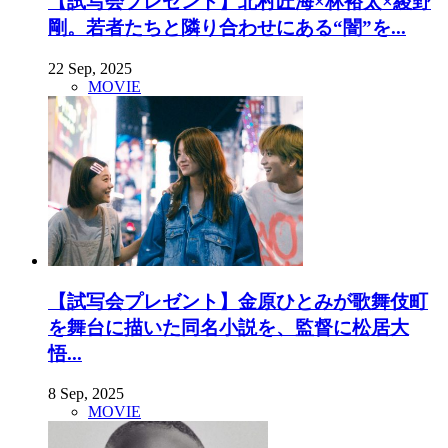
【試写会プレゼント】北村匠海×林裕太×綾野
剛。若者たちと隣り合わせにある“闇”を...
22 Sep, 2025
MOVIE
【試写会プレゼント】金原ひとみが歌舞伎町
を舞台に描いた同名小説を、監督に松居大
悟...
8 Sep, 2025
MOVIE