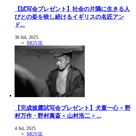
【試写会プレゼント】社会の片隅に生きる人
びとの姿を映し続けるイギリスの名匠アン
ド...
30 Jul, 2025
MOVIE
【完成披露試写会プレゼント】犬童一心 × 野
村万作・野村萬斎 × 山村浩二 × ...
4 Jul, 2025
MOVIE