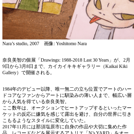
Nara’s studio, 2007 画像: Yoshitomo Nara
奈良美智の個展「Drawings: 1988-2018 Last 30 Years」が、2月
9日から3月8日まで、カイカイキキギャラリー（Kaikai Kiki
Gallery）で開催される。
1984年のデビュー以降、唯一無二の立ち位置でアートのハー
ドコアなファンからアートに馴染みの薄い人まで、幅広い層
から人気を得ている奈良美智。
ここ数年は、オークションでヒートアップするといったマー
ケットの反応に嫌気を感じて露出を避け、自分の世界に引き
こもるようなスタイルに変化していた。
2017年11月には那須塩原市に自身の作品や大切に集めた作
品、レコードなどを展示するアトリエ「N’s YARD」をオー