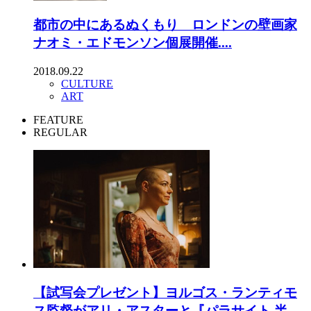
都市の中にあるぬくもり ロンドンの壁画家
ナオミ・エドモンソン個展開催....
2018.09.22
CULTURE
ART
FEATURE
REGULAR
【試写会プレゼント】ヨルゴス・ランティモ
ス監督がアリ・アスターと『パラサイト 半...