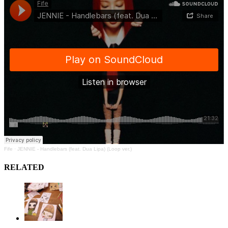
Fife
·
JENNIE - Handlebars (feat. Dua Lipa) (Loop ver.)
RELATED