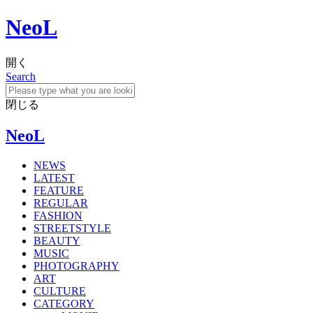
NeoL
開く
Search
閉じる
NeoL
NEWS
LATEST
FEATURE
REGULAR
FASHION
STREETSTYLE
BEAUTY
MUSIC
PHOTOGRAPHY
ART
CULTURE
CATEGORY