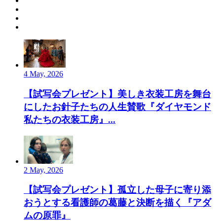
4 May, 2026
【試写会プレゼント】美しき衣装工房を舞台
にしたお針子たちの人生賛歌『ダイヤモンド
私たちの衣装工房』...
2 May, 2026
【試写会プレゼント】孤立した母子に寄り添
おうとする看護師の葛藤と決断を描く『アダ
ムの原罪』