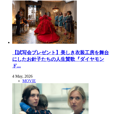
【試写会プレゼント】美しき衣装工房を舞台
にしたお針子たちの人生賛歌『ダイヤモン
ド...
4 May, 2026
MOVIE