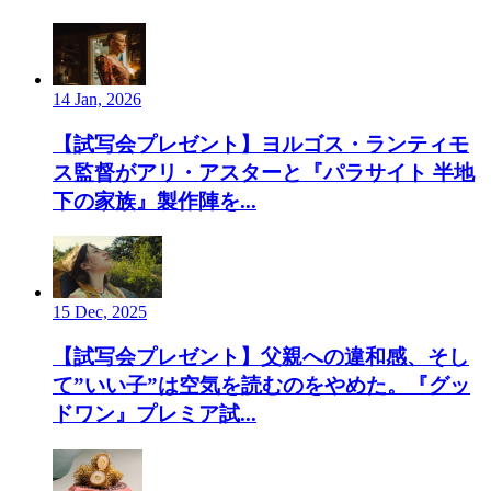
14 Jan, 2026
【試写会プレゼント】ヨルゴス・ランティモ
ス監督がアリ・アスターと『パラサイト 半地
下の家族』製作陣を...
15 Dec, 2025
【試写会プレゼント】父親への違和感、そし
て”いい子”は空気を読むのをやめた。『グッ
ドワン』プレミア試...