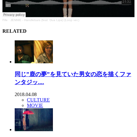
Fife
·
JENNIE - Handlebars (feat. Dua Lipa) (Loop ver.)
RELATED
同じ”鹿の夢”を見ていた男女の恋を描くファ
ンタジッ....
2018.04.08
CULTURE
MOVIE