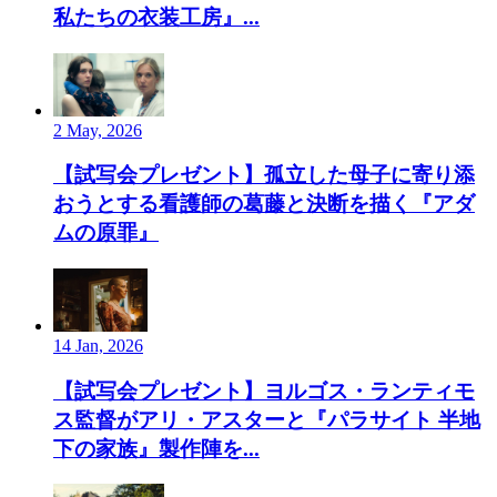
私たちの衣装工房』...
2 May, 2026
【試写会プレゼント】孤立した母子に寄り添
おうとする看護師の葛藤と決断を描く『アダ
ムの原罪』
14 Jan, 2026
【試写会プレゼント】ヨルゴス・ランティモ
ス監督がアリ・アスターと『パラサイト 半地
下の家族』製作陣を...