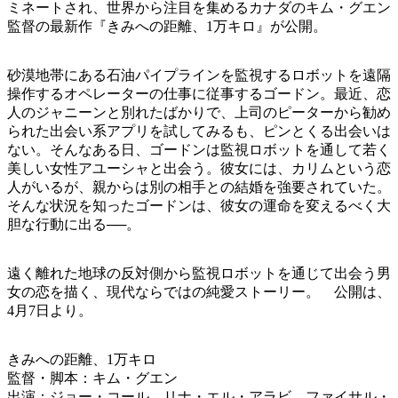
ミネートされ、世界から注目を集めるカナダのキム・グエン
監督の最新作『きみへの距離、1万キロ』が公開。
砂漠地帯にある石油パイプラインを監視するロボットを遠隔
操作するオペレーターの仕事に従事するゴードン。最近、恋
人のジャニーンと別れたばかりで、上司のピーターから勧め
られた出会い系アプリを試してみるも、ピンとくる出会いは
ない。そんなある日、ゴードンは監視ロボットを通して若く
美しい女性アユーシャと出会う。彼女には、カリムという恋
人がいるが、親からは別の相手との結婚を強要されていた。
そんな状況を知ったゴードンは、彼女の運命を変えるべく大
胆な行動に出る──。
遠く離れた地球の反対側から監視ロボットを通じて出会う男
女の恋を描く、現代ならではの純愛ストーリー。 公開は、
4月7日より。
きみへの距離、1万キロ
監督・脚本：キム・グエン
出演：ジョー・コール、リナ・エル・アラビ、ファイサル・