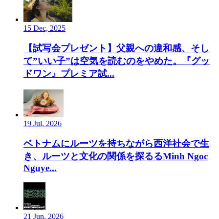
15 Dec, 2025
【試写会プレゼント】父親への違和感、そし
て”いい子”は空気を読むのをやめた。『グッ
ドワン』プレミア試...
19 Jul, 2026
ベトナムにルーツを持ちながら西洋社会で生
き、ルーツと文化の関係を探るるMinh Ngoc
Nguye...
21 Jun, 2026