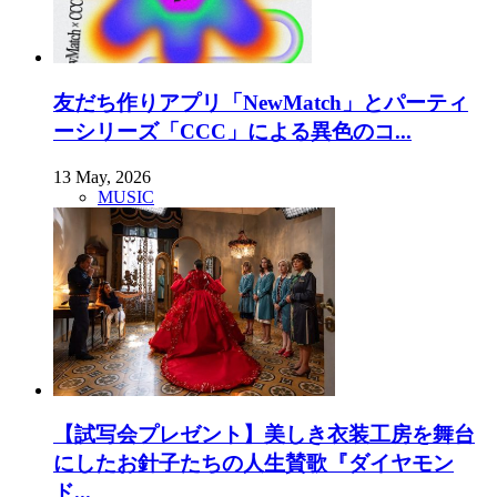
友だち作りアプリ「NewMatch」とパーティ
ーシリーズ「CCC」による異色のコ...
13 May, 2026
MUSIC
【試写会プレゼント】美しき衣装工房を舞台
にしたお針子たちの人生賛歌『ダイヤモン
ド...