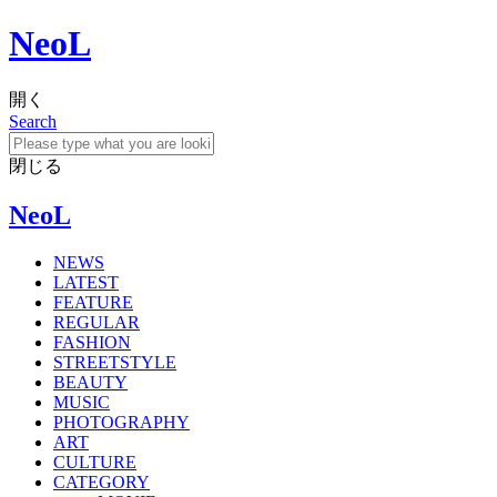
NeoL
開く
Search
閉じる
NeoL
NEWS
LATEST
FEATURE
REGULAR
FASHION
STREETSTYLE
BEAUTY
MUSIC
PHOTOGRAPHY
ART
CULTURE
CATEGORY