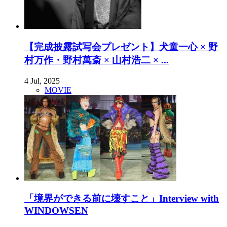
【完成披露試写会プレゼント】犬童一心 × 野
村万作・野村萬斎 × 山村浩二 × ...
4 Jul, 2025
MOVIE
「境界ができる前に壊すこと」Interview with
WINDOWSEN