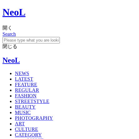
NeoL
開く
Search
閉じる
NeoL
NEWS
LATEST
FEATURE
REGULAR
FASHION
STREETSTYLE
BEAUTY
MUSIC
PHOTOGRAPHY
ART
CULTURE
CATEGORY