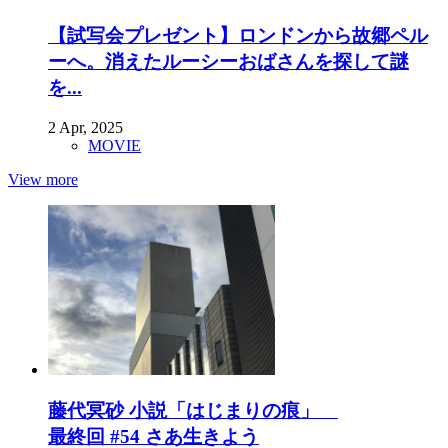
【試写会プレゼント】ロンドンから故郷ペル
ーへ。消えたルーシーおばさんを探して謎
を...
2 Apr, 2025
MOVIE
View more
藤代冥砂 小説「はじまりの痕」
最終回 #54 さあ生きよう