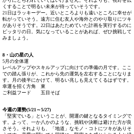
かりにとらわれていてはいけません。それよりも、視野を広
くすることで明るい未来が待っていそうです。
21日はラッキーデー。近いところよりも遠いところに幸せが
転がっていそう。遠方に住む友人や海外とのやり取りにツキ
がありそうです。22日はあたためていた計画を実行するのに
ピッタリの日。気になっていることがあれば、ぜひ挑戦して
みましょう。
8・山の星の人
5月の全体運
レベルアップやスキルアップに向けての準備の月です。ここ
での踏ん張りが、これから先の運気を左右することになりま
す。月の後半にかけて、明るい兆しも見えてくるはずです。
幸運を招く方角 東
ご利益フード 五目そば
今週の運勢(5/21～5/27)
「堅実でいる」ということが、開運の鍵となるタイミングで
す。よって、一か八かのような、挑戦や決断は避けた方が良
さそう。それよりも、「地道」なモノ・コトにツキがありそ