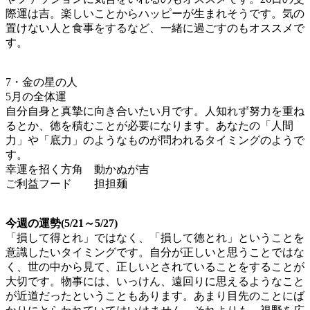
際運は吉。楽しいことからハッピーが生まれそうです。気の
置けない人と食事をするなど、一緒に過ごすのもオススメで
す。
7・金の星の人
5月の全体運
自分自身と真摯に向き合いたい月です。人知れず努力を重ね
るとか、徳を積むことが必要になります。あなたの「人間
力」や「底力」のようなものが問われるタイミングのようで
す。
幸運を招く方角 動かぬが吉
ご利益フード 担担麺
今週の運勢(5/21～5/27)
「損して得とれ」ではなく、「損して徳とれ」ということを
意識したいタイミングです。自分が正しいと思うことではな
く、世の中から見て、正しいとされていることをすることが
大切です。物事には、いっけん、遠回りに思えるようなこと
が近道だったということもあります。あまり目先のことにば