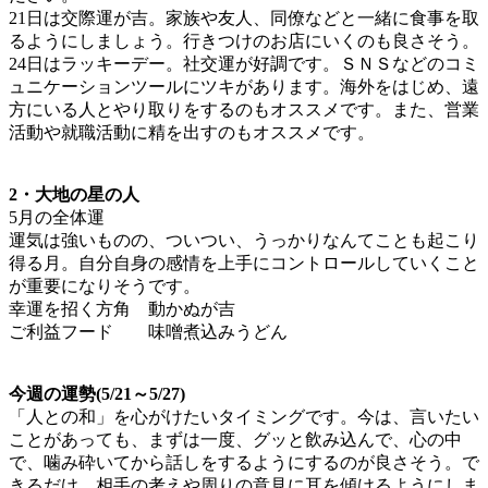
21日は交際運が吉。家族や友人、同僚などと一緒に食事を取
るようにしましょう。行きつけのお店にいくのも良さそう。
24日はラッキーデー。社交運が好調です。ＳＮＳなどのコミ
ュニケーションツールにツキがあります。海外をはじめ、遠
方にいる人とやり取りをするのもオススメです。また、営業
活動や就職活動に精を出すのもオススメです。
2・大地の星の人
5月の全体運
運気は強いものの、ついつい、うっかりなんてことも起こり
得る月。自分自身の感情を上手にコントロールしていくこと
が重要になりそうです。
幸運を招く方角 動かぬが吉
ご利益フード 味噌煮込みうどん
今週の運勢(5/21～5/27)
「人との和」を心がけたいタイミングです。今は、言いたい
ことがあっても、まずは一度、グッと飲み込んで、心の中
で、噛み砕いてから話しをするようにするのが良さそう。で
きるだけ、相手の考えや周りの意見に耳を傾けるようにしま