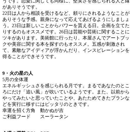
うです。恋愛に関しても同様に、堅実さを感じられる人と縁
がありそうです。
22日は人から相談を受けるなど、頼りにされるようなことが
ありそうな予感。親身になって応えてあげるようにしましょ
う。23日は新しいことからパワーを貰える日。企画を立てた
りするのもオススメです。26日は芸能や芸術に関することに
ツキがあります。美術館に行ったり、本屋さんでアートブッ
クや美容に関する本を探すのもオススメ。五感が刺激され
て、素敵なアイディアが浮かんだり、インスピレーションを
得ることができそうです。
9・火の星の人
5月の全体運
エネルギッシュさを感じられる月です。まるであなたのとこ
ろにだけ「追い風」が吹いているようです。また、以前から
やってみたいと思っていたことや、あたためてきたプランな
どを実行に移すにはピッタリのときです。
幸運を招く方角 動かぬが吉
ご利益フード スーラータン