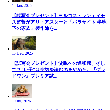
14 Jan, 2026
【試写会プレゼント】ヨルゴス・ランティモ
ス監督がアリ・アスターと『パラサイト 半地
下の家族』製作陣を...
15 Dec, 2025
【試写会プレゼント】父親への違和感、そし
て”いい子”は空気を読むのをやめた。『グッ
ドワン』プレミア試...
19 Jul, 2026