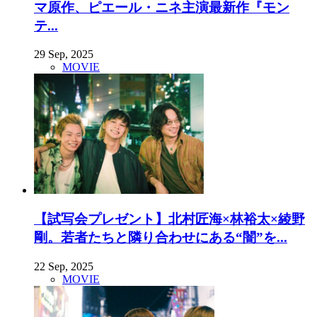
マ原作、ピエール・ニネ主演最新作『モン
テ...
29 Sep, 2025
MOVIE
【試写会プレゼント】北村匠海×林裕太×綾野
剛。若者たちと隣り合わせにある“闇”を...
22 Sep, 2025
MOVIE