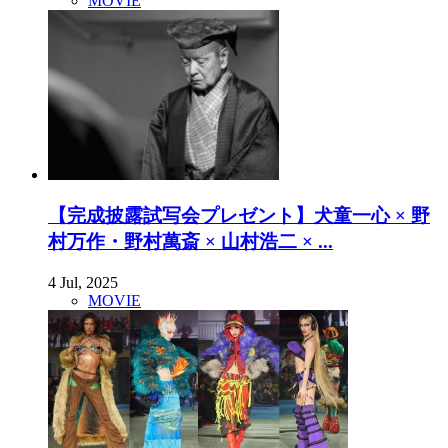
MOVIE
【完成披露試写会プレゼント】犬童一心 × 野
村万作・野村萬斎 × 山村浩二 × ...
4 Jul, 2025
MOVIE