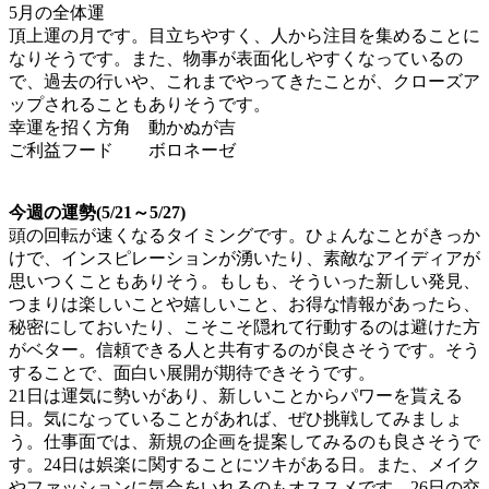
5月の全体運
頂上運の月です。目立ちやすく、人から注目を集めることに
なりそうです。また、物事が表面化しやすくなっているの
で、過去の行いや、これまでやってきたことが、クローズア
ップされることもありそうです。
幸運を招く方角 動かぬが吉
ご利益フード ボロネーゼ
今週の運勢(5/21～5/27)
頭の回転が速くなるタイミングです。ひょんなことがきっか
けで、インスピレーションが湧いたり、素敵なアイディアが
思いつくこともありそう。もしも、そういった新しい発見、
つまりは楽しいことや嬉しいこと、お得な情報があったら、
秘密にしておいたり、こそこそ隠れて行動するのは避けた方
がベター。信頼できる人と共有するのが良さそうです。そう
することで、面白い展開が期待できそうです。
21日は運気に勢いがあり、新しいことからパワーを貰える
日。気になっていることがあれば、ぜひ挑戦してみましょ
う。仕事面では、新規の企画を提案してみるのも良さそうで
す。24日は娯楽に関することにツキがある日。また、メイク
やファッションに気合をいれるのもオススメです。26日の交