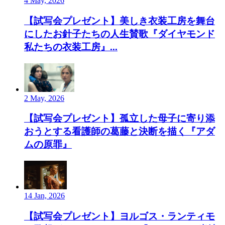
4 May, 2026
【試写会プレゼント】美しき衣装工房を舞台
にしたお針子たちの人生賛歌『ダイヤモンド
私たちの衣装工房』...
2 May, 2026
【試写会プレゼント】孤立した母子に寄り添
おうとする看護師の葛藤と決断を描く『アダ
ムの原罪』
14 Jan, 2026
【試写会プレゼント】ヨルゴス・ランティモ