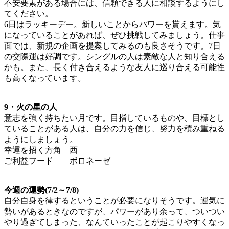
不安要素がある場合には、信頼できる人に相談するようにし
てください。
6日はラッキーデー。新しいことからパワーを貰えます。気
になっていることがあれば、ぜひ挑戦してみましょう。仕事
面では、新規の企画を提案してみるのも良さそうです。7日
の交際運は好調です。シングルの人は素敵な人と知り合える
かも。また、長く付き合えるような友人に巡り合える可能性
も高くなっています。
9・火の星の人
意志を強く持ちたい月です。目指しているものや、目標とし
ていることがある人は、自分の力を信じ、努力を積み重ねる
ようにしましょう。
幸運を招く方角 西
ご利益フード ボロネーゼ
今週の運勢(7/2～7/8)
自分自身を律するということが必要になりそうです。運気に
勢いがあるときなのですが、パワーがあり余って、ついつい
やり過ぎてしまった、なんていったことが起こりやすくなっ