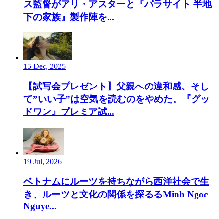
ス監督がアリ・アスターと『パラサイト 半地
下の家族』製作陣を...
15 Dec, 2025
【試写会プレゼント】父親への違和感、そし
て”いい子”は空気を読むのをやめた。『グッ
ドワン』プレミア試...
19 Jul, 2026
ベトナムにルーツを持ちながら西洋社会で生
き、ルーツと文化の関係を探るるMinh Ngoc
Nguye...