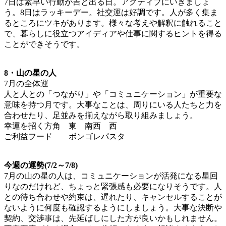
7日は素早い行動が吉と出る日。アクティブにいきましょ
う。8日はラッキーデー。社交運は好調です。人が多く集ま
るところにツキがあります。様々な考えや解釈に触れること
で、暮らしに役立つアイディアや仕事に関するヒントを得る
ことができそうです。
8・山の星の人
7月の全体運
人と人との「つながり」や「コミュニケーション」が重要な
意味を持つ月です。大事なことは、周りにいる人たちと力を
合わせたり、足並みを揃えながら取り組みましょう。
幸運を招く方角 東 南西 西
ご利益フード ボンゴレパスタ
今週の運勢(7/2～7/8)
7月の山の星の人は、コミュニケーションが活発になる星回
りなのだけれど、ちょっと緊張感も必要になりそうです。人
との待ち合わせや約束は、遅れたり、キャンセルすることが
ないように何度も確認するようにしましょう。大事な決断や
契約、交渉事は、先延ばしにした方が良いかもしれません。