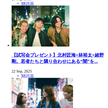
MOVIE
【試写会プレゼント】北村匠海×林裕太×綾野
剛。若者たちと隣り合わせにある“闇”を...
22 Sep, 2025
MOVIE