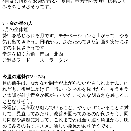
8日は前向きな姿勢が吉と出る日。未開拓の分野に挑戦して
みるのも良さそうです。
7・金の星の人
7月の全体運
勢いを感じられる月です。モチベーションも上がって、やる
気も出てきそう。日頃から、あたためてきた計画を実行に移
すのも良さそうです。
幸運を招く方角 南西 北西
ご利益フード スーラータン
今週の運勢(7/2～7/8)
週の前半は、なかなか調子が上がらないかもしれません。け
れども、後半にかけて、暗いトンネルを抜けたら、キラキラ
と太陽が射す青空が拡がっていた、そんな明るさを感じるこ
ととなりそう。
今週は、現在取り組んでいること、やりかけていることに対
して、見直してみたり、改善を図ってみるのが良さそう。同
じ問題や課題に対して、これまでとは全く違う角度から、眺
めてみるのもオススメ。新しい発見がありそうです。