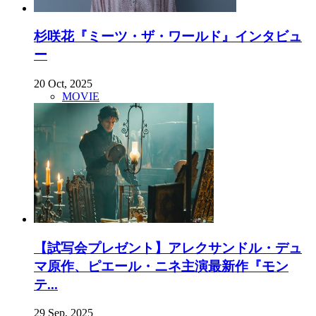
杉咲花『ミーツ・ザ・ワールド』インタビュ
ー
20 Oct, 2025
MOVIE
【試写会プレゼント】アレクサンドル・デュ
マ原作、ピエール・ニネ主演最新作『モン
テ...
29 Sep, 2025