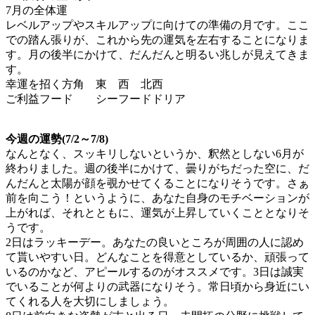
7月の全体運
レベルアップやスキルアップに向けての準備の月です。ここ
での踏ん張りが、これから先の運気を左右することになりま
す。月の後半にかけて、だんだんと明るい兆しが見えてきま
す。
幸運を招く方角 東 西 北西
ご利益フード シーフードドリア
今週の運勢(7/2～7/8)
なんとなく、スッキリしないというか、釈然としない6月が
終わりました。週の後半にかけて、曇りがちだった空に、だ
んだんと太陽が顔を覗かせてくることになりそうです。さぁ
前を向こう！というように、あなた自身のモチベーションが
上がれば、それとともに、運気が上昇していくこととなりそ
うです。
2日はラッキーデー。あなたの良いところが周囲の人に認め
て貰いやすい日。どんなことを得意としているか、頑張って
いるのかなど、アピールするのがオススメです。3日は誠実
でいることが何よりの武器になりそう。常日頃から身近にい
てくれる人を大切にしましょう。