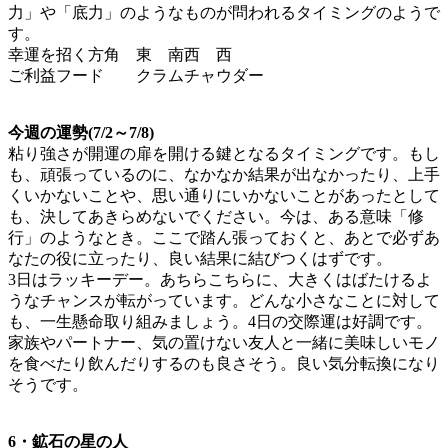
力」や「底力」のようなものが問われるタイミングのようで
す。
幸運を招く方角 東 南西 西
ご利益フード クラムチャウダー
今週の運勢(7/2～7/8)
粘り強さが開運の扉を開ける鍵となるタイミングです。もし
も、頑張っているのに、なかなか結果が出なかったり、上手
くいかないことや、思い通りにいかないことがあったとして
も、決してあきらめないでください。今は、ある意味「修
行」のようなとき。ここで踏ん張っておくと、あとで必ずあ
なたの役に立ったり、良い結果に結びつくはずです。
3日はラッキーデー。あちらこちらに、大きくはばたけるよ
うなチャンスが転がっています。どんな小さなことに対して
も、一生懸命取り組みましょう。4日の交際運は好調です。
家族やパートナー、気の置けない友人と一緒に美味しいモノ
を食べたり飲んだりするのも良さそう。良い気分転換になり
そうです。
6・鉱石の星の人