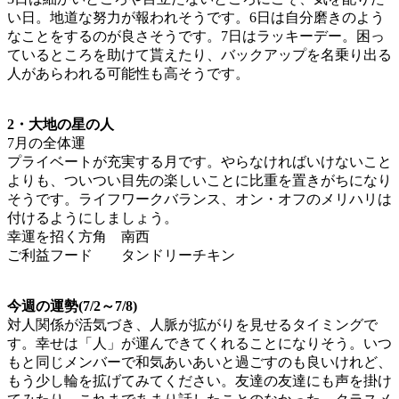
い日。地道な努力が報われそうです。6日は自分磨きのよう
なことをするのが良さそうです。7日はラッキーデー。困っ
ているところを助けて貰えたり、バックアップを名乗り出る
人があらわれる可能性も高そうです。
2・大地の星の人
7月の全体運
プライベートが充実する月です。やらなければいけないこと
よりも、ついつい目先の楽しいことに比重を置きがちになり
そうです。ライフワークバランス、オン・オフのメリハリは
付けるようにしましょう。
幸運を招く方角 南西
ご利益フード タンドリーチキン
今週の運勢(7/2～7/8)
対人関係が活気づき、人脈が拡がりを見せるタイミングで
す。幸せは「人」が運んできてくれることになりそう。いつ
もと同じメンバーで和気あいあいと過ごすのも良いけれど、
もう少し輪を拡げてみてください。友達の友達にも声を掛け