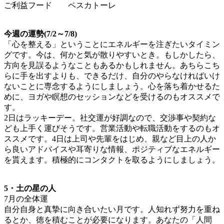
ご利益フード ペスカトーレ
今週の運勢(7/2～7/8)
「心を整える」ということにエネルギーを注ぎたいタイミン
グです。今は、何かと気が散りやすいとき。もしかしたら、
方向を見誤るようなこともあるかもしれません。あちらこち
らに手を出すよりも、できるだけ、自分のやらなければいけ
ないことに専念するようにしましょう。心を落ち着かせるた
めに、ヨガや瞑想のセッションなどを受けるのもオススメで
す。
2日はラッキーデー。社交運が好調なので、交渉事や契約な
ども上手く運びそうです。営業活動や転職活動をするのもオ
ススメです。4日は上司や先輩をはじめ、親など目上の人か
ら良いアドバイスや耳寄りな情報、ポジティブなエネルギー
を貰えます。積極的にコンタクトを取るようにしましょう。
5・土の星の人
7月の全体運
自分自身と真摯に向き合いたい月です。人知れず努力を重ね
るとか、徳を積むことが必要になります。あなたの「人間