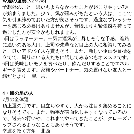
今週の運勢(7/2～7/8)
予想外のこと、思いもよらなかったことが起こりやすい7月
が始まりました。少々、気が緩みがちだという人は、ここで
気を引き締めておいた方が良さそうです。過度なプレッシャ
ーを感じる必要はありませんが、普段よりも緊張感を持って
過ごした方が安全かもしれません。
5日はラッキーデー。一気に運気が上昇しそうな予感。進路
に迷いのある人は、上司や先輩など目上の人に相談してみる
と、良いアドバイスを貰えそう。また、新しい企画や目標を
立てて、周りにいる人たちに話してみるのもオススメです。
6日は美味しいモノを食べたり、飲んだりすることでエネル
ギーを貰えます。家族やパートナー、気の置けない友人と一
緒だとより一層、吉。
4・風の星の人
7月の全体運
頂上運の月です。目立ちやすく、人から注目を集めることに
なりそうです。また、物事が表面化しやすくなっているの
で、過去の行いや、これまでやってきたことが、クローズア
ップされるようなこともありそうです。
幸運を招く方角 北西