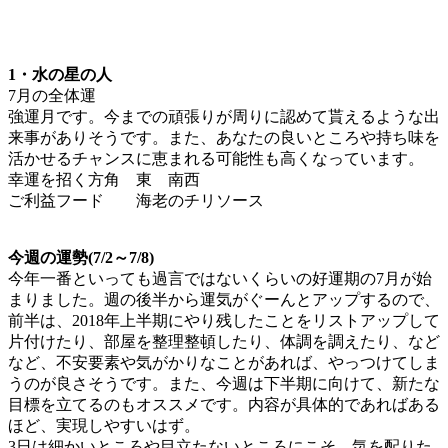
1・水の星の人
7月の全体運
強運月です。今までの頑張りが周りに認めて貰えるような出
来事がありそうです。また、あなたの良いところや持ち味を
活かせるチャンスに恵まれる可能性も高くなっています。
幸運を招く方角 東 南西
ご利益フード 海老のチリソース
今週の運勢(7/2～7/8)
今年一番といっても過言ではないくらいの好運期の7月が始
まりました。週の後半から運気がぐーんとアップするので、
前半は、2018年上半期にやり残したことをリストアップして
片付けたり、部屋を整理整頓したり、体調を調えたり、など
など、不安要素や気がかりなことがあれば、やっつけてしま
うのが良さそうです。また、今週は下半期に向けて、新たな
目標を立てるのもオススメです。内容が具体的であればある
ほど、実現しやすいはず。
3日は細かいところや目立たないところにこそ、気を配りた