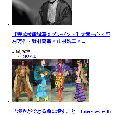
【完成披露試写会プレゼント】犬童一心 × 野
村万作・野村萬斎 × 山村浩二 × ...
4 Jul, 2025
MOVIE
「境界ができる前に壊すこと」Interview with