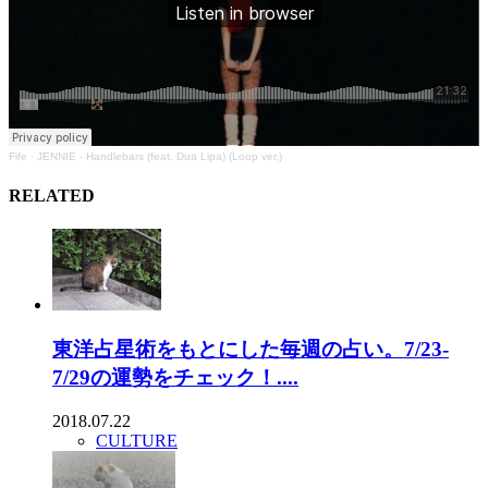
Fife
·
JENNIE - Handlebars (feat. Dua Lipa) (Loop ver.)
RELATED
東洋占星術をもとにした毎週の占い。7/23-
7/29の運勢をチェック！....
2018.07.22
CULTURE