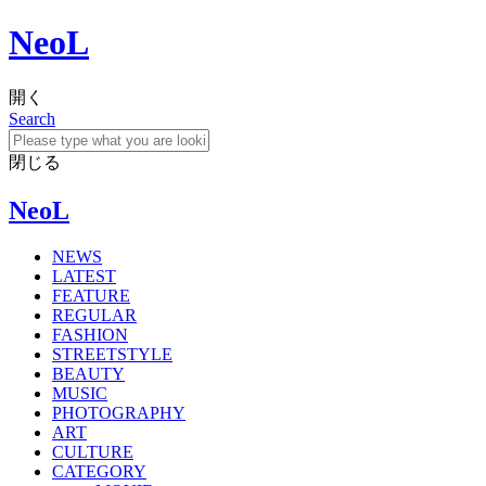
NeoL
開く
Search
閉じる
NeoL
NEWS
LATEST
FEATURE
REGULAR
FASHION
STREETSTYLE
BEAUTY
MUSIC
PHOTOGRAPHY
ART
CULTURE
CATEGORY