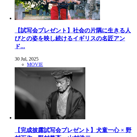
【試写会プレゼント】社会の片隅に生きる人
びとの姿を映し続けるイギリスの名匠アン
ド...
30 Jul, 2025
MOVIE
【完成披露試写会プレゼント】犬童一心 × 野