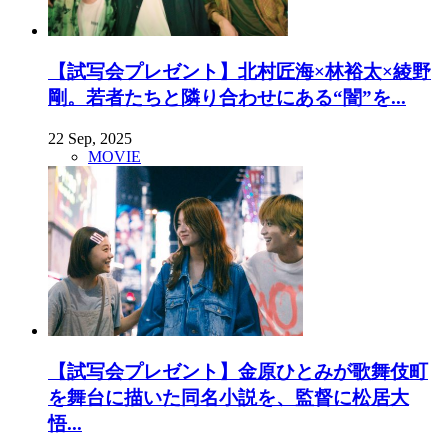
【試写会プレゼント】北村匠海×林裕太×綾野
剛。若者たちと隣り合わせにある“闇”を...
22 Sep, 2025
MOVIE
【試写会プレゼント】金原ひとみが歌舞伎町
を舞台に描いた同名小説を、監督に松居大
悟...