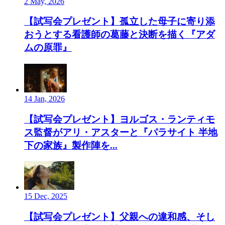
2 May, 2026
【試写会プレゼント】孤立した母子に寄り添
おうとする看護師の葛藤と決断を描く『アダ
ムの原罪』
14 Jan, 2026
【試写会プレゼント】ヨルゴス・ランティモ
ス監督がアリ・アスターと『パラサイト 半地
下の家族』製作陣を...
15 Dec, 2025
【試写会プレゼント】父親への違和感、そし