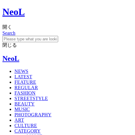
NeoL
開く
Search
閉じる
NeoL
NEWS
LATEST
FEATURE
REGULAR
FASHION
STREETSTYLE
BEAUTY
MUSIC
PHOTOGRAPHY
ART
CULTURE
CATEGORY