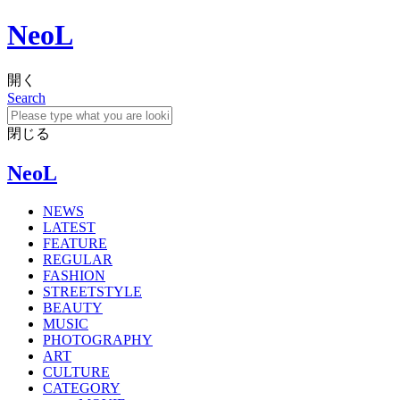
NeoL
開く
Search
閉じる
NeoL
NEWS
LATEST
FEATURE
REGULAR
FASHION
STREETSTYLE
BEAUTY
MUSIC
PHOTOGRAPHY
ART
CULTURE
CATEGORY