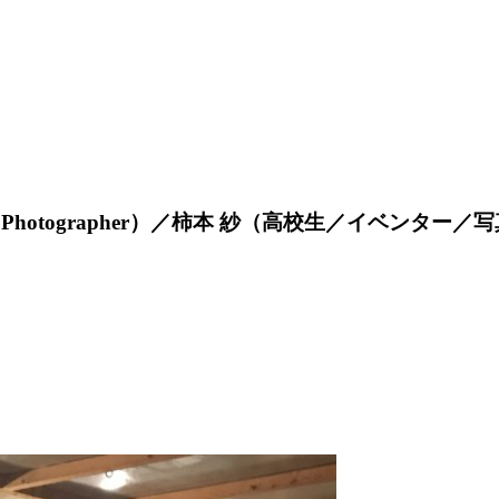
 Producer ／ Photographer）／柿本 紗（高校生／イベンター