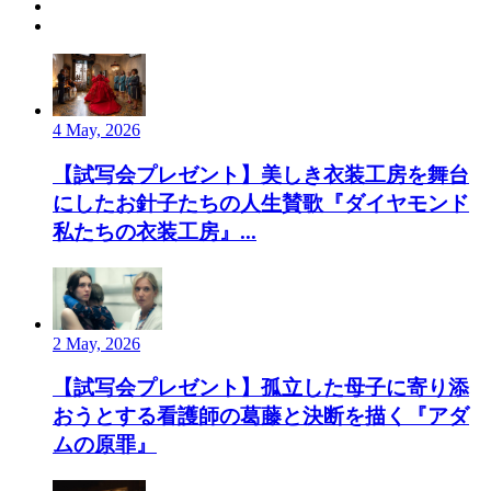
4 May, 2026
【試写会プレゼント】美しき衣装工房を舞台
にしたお針子たちの人生賛歌『ダイヤモンド
私たちの衣装工房』...
2 May, 2026
【試写会プレゼント】孤立した母子に寄り添
おうとする看護師の葛藤と決断を描く『アダ
ムの原罪』