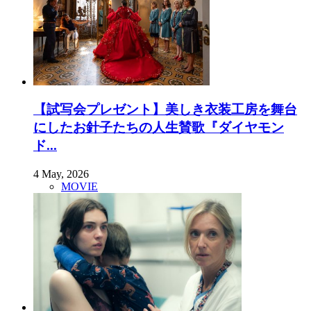
【試写会プレゼント】美しき衣装工房を舞台
にしたお針子たちの人生賛歌『ダイヤモン
ド...
4 May, 2026
MOVIE