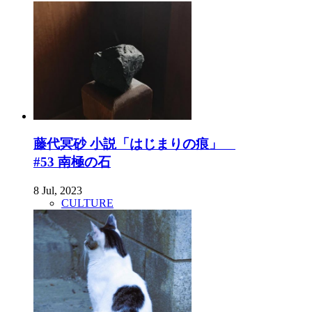
藤代冥砂 小説「はじまりの痕」
#53 南極の石
8 Jul, 2023
CULTURE