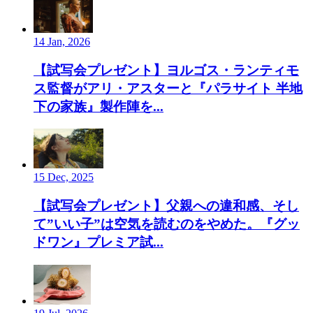
14 Jan, 2026
【試写会プレゼント】ヨルゴス・ランティモ
ス監督がアリ・アスターと『パラサイト 半地
下の家族』製作陣を...
15 Dec, 2025
【試写会プレゼント】父親への違和感、そし
て”いい子”は空気を読むのをやめた。『グッ
ドワン』プレミア試...