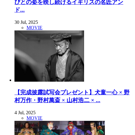
びとの姿を映し続けるイギリスの名匠アン
ド...
30 Jul, 2025
MOVIE
【完成披露試写会プレゼント】犬童一心 × 野
村万作・野村萬斎 × 山村浩二 × ...
4 Jul, 2025
MOVIE