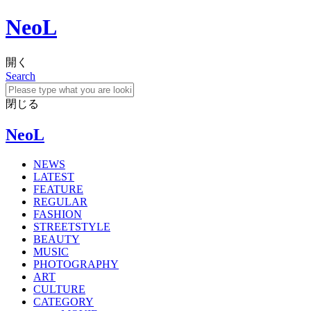
NeoL
開く
Search
閉じる
NeoL
NEWS
LATEST
FEATURE
REGULAR
FASHION
STREETSTYLE
BEAUTY
MUSIC
PHOTOGRAPHY
ART
CULTURE
CATEGORY