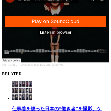
Fife
·
JENNIE - Handlebars (feat. Dua Lipa) (Loop ver.)
RELATED
仕事着を纏った日本の“働き者”を撮影、ケ