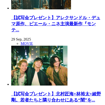
【試写会プレゼント】アレクサンドル・デュ
マ原作、ピエール・ニネ主演最新作『モン
テ...
29 Sep, 2025
MOVIE
【試写会プレゼント】北村匠海×林裕太×綾野
剛。若者たちと隣り合わせにある“闇”を...