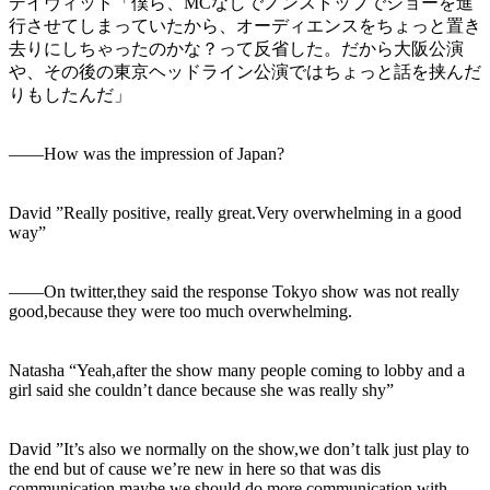
デイヴィッド「僕ら、MCなしでノンストップでショーを進
行させてしまっていたから、オーディエンスをちょっと置き
去りにしちゃったのかな？って反省した。だから大阪公演
や、その後の東京ヘッドライン公演ではちょっと話を挟んだ
りもしたんだ」
――How was the impression of Japan?
David ”Really positive, really great.Very overwhelming in a good
way”
――On twitter,they said the response Tokyo show was not really
good,because they were too much overwhelming.
Natasha “Yeah,after the show many people coming to lobby and a
girl said she couldn’t dance because she was really shy”
David ”It’s also we normally on the show,we don’t talk just play to
the end but of cause we’re new in here so that was dis
communication maybe we should do more communication with