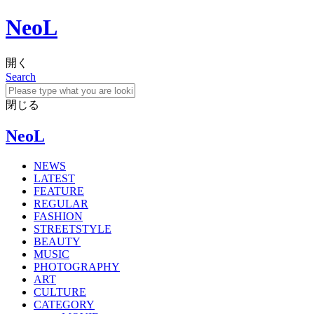
NeoL
開く
Search
閉じる
NeoL
NEWS
LATEST
FEATURE
REGULAR
FASHION
STREETSTYLE
BEAUTY
MUSIC
PHOTOGRAPHY
ART
CULTURE
CATEGORY