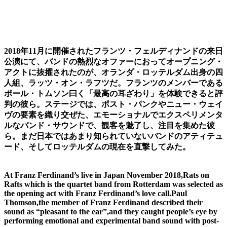
2018年11月に開催されたフランツ・フェルディナンドの来日
公演にて、バンドの熱烈なオファーにおってオープニング・
アクトに抜擢されたのが、オランダ・ロッテルダム出身の四
人組、ラッツ・オン・ラフツだ。フランツのメンバーである
ポール・トムソン曰く「最高の耳ざわり」を体験できると評
判の彼ら。ステージでは、ポスト・パンクやニュー・ウェイ
ヴの要素を織り交ぜた、エモーショナルでエクスペリメンタ
ルなバンド・サウンドで、観客を魅了し、注目を集めた彼
ら。まだ日本ではあまり知られていないバンドのアティテュ
ード、そしてロッテルダムの現在を直撃してみた。
At Franz Ferdinand’s live in Japan November 2018,Rats on
Rafts which is the quartet band from Rotterdam was selected as
the opening act with Franz Ferdinand’s love call.Paul
Thomson,the member of Franz Ferdinand described their
sound as “pleasant to the ear”,and they caught people’s eye by
performing emotional and experimental band sound with post-