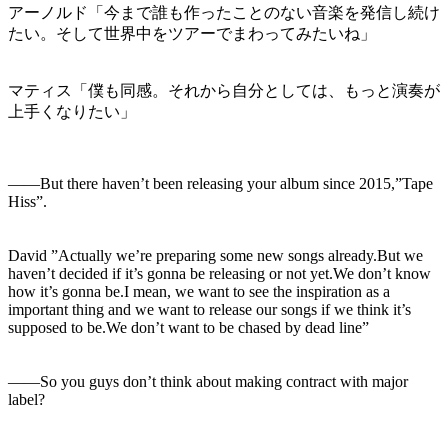
アーノルド「今まで誰も作ったことのない音楽を発信し続け
たい。そして世界中をツアーでまわってみたいね」
マティス「僕も同感。それから自分としては、もっと演奏が
上手くなりたい」
――But there haven’t been releasing your album since 2015,”Tape
Hiss”.
David ”Actually we’re preparing some new songs already.But we
haven’t decided if it’s gonna be releasing or not yet.We don’t know
how it’s gonna be.I mean, we want to see the inspiration as a
important thing and we want to release our songs if we think it’s
supposed to be.We don’t want to be chased by dead line”
――So you guys don’t think about making contract with major
label?