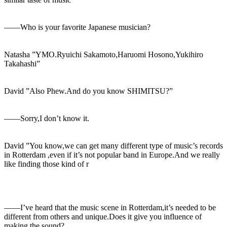
――Who is your favorite Japanese musician?
Natasha ”YMO.Ryuichi Sakamoto,Haruomi Hosono,Yukihiro
Takahashi”
David ”Also Phew.And do you know SHIMITSU?”
――Sorry,I don’t know it.
David ”You know,we can get many different type of music’s records
in Rotterdam ,even if it’s not popular band in Europe.And we really
like finding those kind of r
――I’ve heard that the music scene in Rotterdam,it’s needed to be
different from others and unique.Does it give you influence of
making the sound?