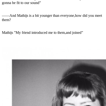
gonna be fit to our sound”
――And Mathijs is a bit younger than everyone,how did you meet
them?
Mathijs ”My friend introduced me to them,and joined”