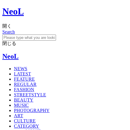
NeoL
開く
Search
閉じる
NeoL
NEWS
LATEST
FEATURE
REGULAR
FASHION
STREETSTYLE
BEAUTY
MUSIC
PHOTOGRAPHY
ART
CULTURE
CATEGORY