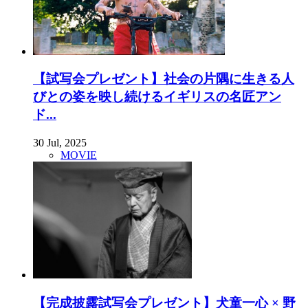
【試写会プレゼント】社会の片隅に生きる人
びとの姿を映し続けるイギリスの名匠アン
ド...
30 Jul, 2025
MOVIE
【完成披露試写会プレゼント】犬童一心 × 野