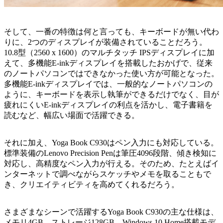
そして、一番の特徴は何と言っても、キーボードが無い代わ
りに、2つのディスプレイが装備されていることだろう。
10.8型（2560 x 1600）のマルチタッチ IPSディスプレイに加
えて、多機能E-inkディスプレイを搭載したおかげで、従来
のノートパソコンではできなかった使い方が可能となった。
多機能E-inkディスプレイでは、一般的なノートパソコンの
ように、キーボードを表示し執筆ができるだけでなく、目が
疲れにくいE-inkディスプレイの利点を活かし、電子書籍を
読むなど、幅広い場面で活躍できる。
それに加え、Yoga Book C930はペン入力にも対応している。
標準装備のLenovo Precision Penは筆圧4096段階、傾き検知に
対応し、高精度なペン入力が行える。そのため、たとえばイ
ンターネットで調べながらスケッチやメモを取ることもで
き、クリエイティビティを高めてくれるだろう。
さまざまなシーンで活躍するYoga Book C930の主な仕様は、
メモリ4GB、ストレージ128GB、Windows 10 Home搭載モデ