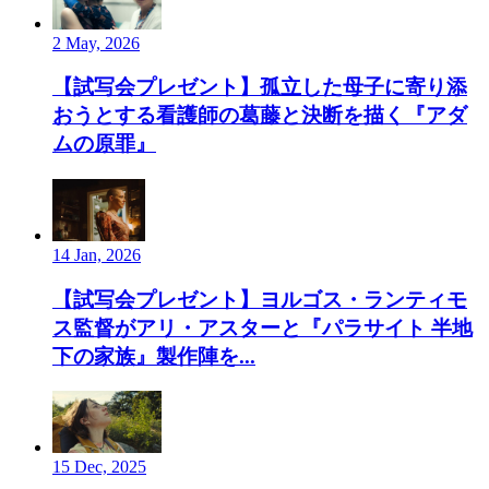
2 May, 2026
【試写会プレゼント】孤立した母子に寄り添
おうとする看護師の葛藤と決断を描く『アダ
ムの原罪』
14 Jan, 2026
【試写会プレゼント】ヨルゴス・ランティモ
ス監督がアリ・アスターと『パラサイト 半地
下の家族』製作陣を...
15 Dec, 2025