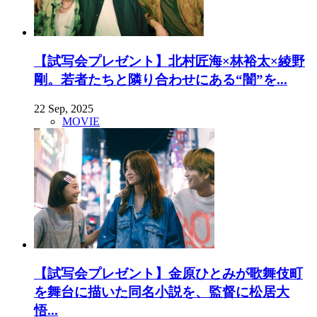
【試写会プレゼント】北村匠海×林裕太×綾野
剛。若者たちと隣り合わせにある“闇”を...
22 Sep, 2025
MOVIE
【試写会プレゼント】金原ひとみが歌舞伎町
を舞台に描いた同名小説を、監督に松居大
悟...