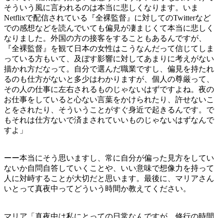
そういう風に言われるのは本当に悲しくなります。いま
Netflixで配信されている『全裸監督』に対してのTwitterなど
での感想などを読んでいても偏見が凄まじくて本当に悲しく
なりました。外国の方の接客をすることもあるんですが、
『全裸監督』を観て日本の女性はこうなんだって信じてしま
っている方もいて、及ぼす影響に対してあまりに考えがない
描かれ方だなって。自分で選んだ職業ですし、偏見を持たれ
るのも仕方がないと多少はわかりますが、個人の尊厳って、
その人の仕事に左右されるものじゃないはずですよね。夜の
お仕事をしていると心ない言葉をかけられたり、許せないこ
とをされたり、そういうことがすぐ身近で起きるんです。で
もそれは仕方ないで済まされていいものじゃないはずなんで
すよ」
ーー本当にそう思いますし、常に自分が偏った見方をしてい
ないか自問自答していくことや、いい意味で想像力を持って
人に対峙することが大切だと思います。最後に、マリアさん
いとって真夜中ってどういう時間か教えてください。
マリア「真夜中は私にとっての日常なんですが、修行の時間