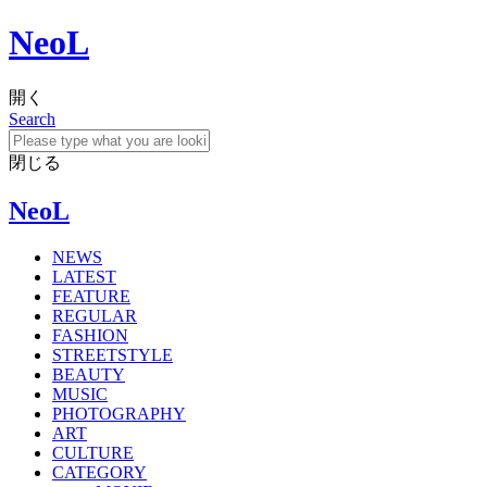
NeoL
開く
Search
閉じる
NeoL
NEWS
LATEST
FEATURE
REGULAR
FASHION
STREETSTYLE
BEAUTY
MUSIC
PHOTOGRAPHY
ART
CULTURE
CATEGORY