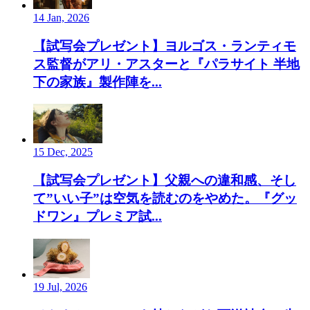
14 Jan, 2026
【試写会プレゼント】ヨルゴス・ランティモ
ス監督がアリ・アスターと『パラサイト 半地
下の家族』製作陣を...
15 Dec, 2025
【試写会プレゼント】父親への違和感、そし
て”いい子”は空気を読むのをやめた。『グッ
ドワン』プレミア試...
19 Jul, 2026