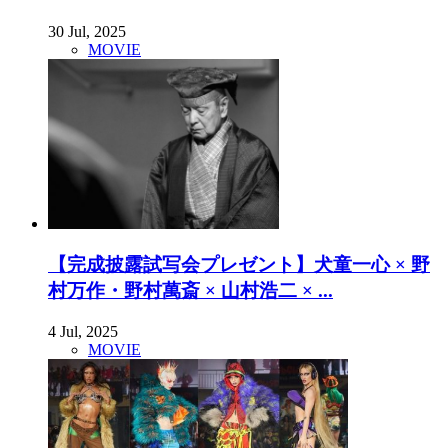
30 Jul, 2025
MOVIE
【完成披露試写会プレゼント】犬童一心 × 野
村万作・野村萬斎 × 山村浩二 × ...
4 Jul, 2025
MOVIE