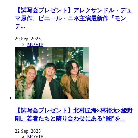
【試写会プレゼント】アレクサンドル・デュ
マ原作、ピエール・ニネ主演最新作『モン
テ...
29 Sep, 2025
MOVIE
【試写会プレゼント】北村匠海×林裕太×綾野
剛。若者たちと隣り合わせにある“闇”を...
22 Sep, 2025
MOVIE