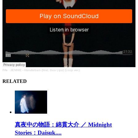
Fife
·
JENNIE - Handlebars (feat. Dua Lipa) (Loop ver.)
RELATED
真夜中の物語：綿貫大介 ／ Midnight
Stories：Daisuk....