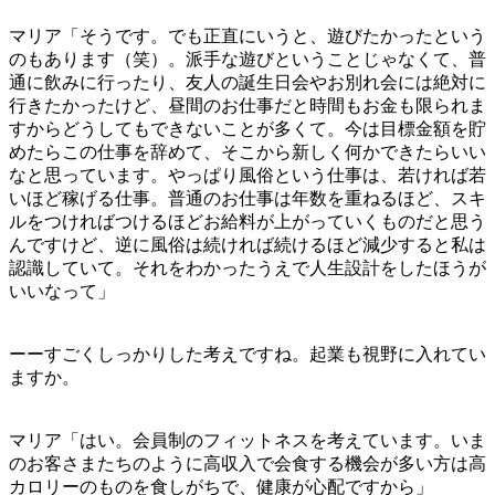
マリア「そうです。でも正直にいうと、遊びたかったという
のもあります（笑）。派手な遊びということじゃなくて、普
通に飲みに行ったり、友人の誕生日会やお別れ会には絶対に
行きたかったけど、昼間のお仕事だと時間もお金も限られま
すからどうしてもできないことが多くて。今は目標金額を貯
めたらこの仕事を辞めて、そこから新しく何かできたらいい
なと思っています。やっぱり風俗という仕事は、若ければ若
いほど稼げる仕事。普通のお仕事は年数を重ねるほど、スキ
ルをつければつけるほどお給料が上がっていくものだと思う
んですけど、逆に風俗は続ければ続けるほど減少すると私は
認識していて。それをわかったうえで人生設計をしたほうが
いいなって」
ーーすごくしっかりした考えですね。起業も視野に入れてい
ますか。
マリア「はい。会員制のフィットネスを考えています。いま
のお客さまたちのように高収入で会食する機会が多い方は高
カロリーのものを食しがちで、健康が心配ですから」