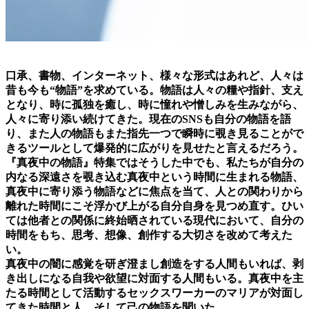
口承、書物、インターネット、様々な形式はあれど、人々は
昔も今も“物語”を求めている。物語は人々の糧や指針、支え
となり、時に孤独を癒し、時に憧れや憎しみを生みながら、
人々に寄り添い続けてきた。現在のSNSも自分の物語を語
り、また人の物語もまた指先一つで瞬時に覗き見ることがで
きるツールとして爆発的に広がりを見せたと言えるだろう。
『真夜中の物語』特集ではそうした中でも、私たちが自分の
内なる深遠さを覗き込む真夜中という時間に生まれる物語、
真夜中に寄り添う物語などに焦点を当て、人との関わりから
離れた時間にこそ浮かび上がる自分自身を見つめ直す。ひい
ては他者との関係に終始晒されている現代において、自分の
時間をもち、思考、想像、創作する大切さを改めて考えた
い。
真夜中の闇に感覚を研ぎ澄まし創造をする人間もいれば、剥
き出しになる自我や欲望に対面する人間もいる。真夜中を主
たる時間として活動するセックスワーカーのマリアが対面し
てきた時間と人、そして己の物語を聞いた。