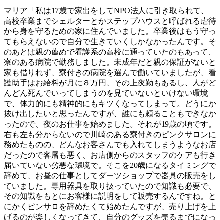
マリア「私は17歳で家出をしてNPO法人に引き取られて、
高校卒業までシェルターとかステップハウスと呼ばれる虐待
から身を守るための家に住んでいました。卒業後はもう守っ
てもらえないので自分で生きていくしかなかったんです。そ
のあとは親の薦めで看護系の高校に通っていたのもあって、
寮のある病院で勤務しました。未成年だと親の保証がないと
家も借りれず、寮付きの病院を選んで働いていましたが、看
護助手はお給料が月に８万円、その上夜勤もあるし、人がど
んどん死んでいってしまうのを見ていないといけない環境
で、体力的にも精神的にもキツくなってしまって。どうにか
抜け出したいと思ったんですが、誰にも頼ることもできなか
ったので、夜のお仕事を始めました。それが19歳の頃です。
右も左も分からないので川崎のある寮付きのピンクサロンに
務めたものの、どんなお客さんでも入れてしまうようなお店
だったので客層も悪く、お店側からのスタッフのケアも行き
届いていない劣悪な環境で。そこを20歳になるタイミングで
辞めて、お昼の仕事としてダーツショップで器具の販売をし
ていました。専用器具を取り扱っていたので知識も必要で、
その知識をもとにお客様に説明をして販売するんですね。と
にかくピンサロを辞めたくて始めたんですが、売り上げを上
げるのが楽しくなってきて、自分のグッズを売るまでになっ