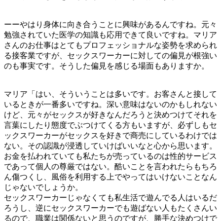
ーーやはり身体に向き合うことに興味があるんですね。元々
勉強されていた医学の知識も応用できて良いですね。マリア
さんのお仕事はとてもプロフェッショナルな姿勢を求められ
る接客業ですが、セックスワーカーに対しての偏見が根強い
のも事実です。そうした偏見を感じる場面もありますか。
マリア「はい、そういうことは多いです。お客さんと接して
いるときが一番多いですね。深い意味はないのかもしれない
けど、元々がセックスが好きなんだろうと決めつけてそれを
言葉にしたり態度でぶつけてくる方もいますが、必ずしもセ
ックスワーカーがセックスを好きで商売にしているわけでは
ない。その認識が浸透していけばいいなと心から思います。
お金を払われていても私たちが売っているのは性的サービス
であって個人の尊厳ではない。酷いことを言われたらもちろ
ん傷つくし、風俗を利用する上でやってはいけないことなん
じゃないでしょうか。
セックスワーカーじゃなくても私生活で遊んでる人はいるだ
ろうし、逆にセックスワーカーでも遊ばない人もたくさんい
るので、職業は関係ないと思うのですが、勝手な決めつけで