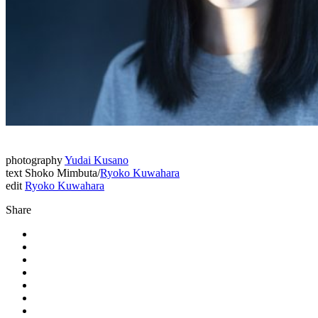
photography
Yudai Kusano
text Shoko Mimbuta/
Ryoko Kuwahara
edit
Ryoko Kuwahara
Share