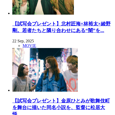
【試写会プレゼント】北村匠海×林裕太×綾野
剛。若者たちと隣り合わせにある“闇”を...
22 Sep, 2025
MOVIE
【試写会プレゼント】金原ひとみが歌舞伎町
を舞台に描いた同名小説を、監督に松居大
悟...