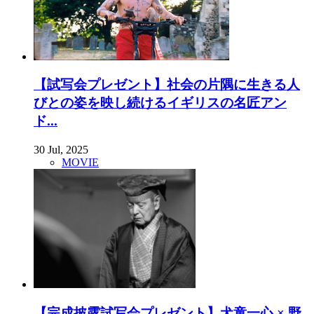
【試写会プレゼント】社会の片隅に生きる人
びとの姿を映し続けるイギリスの名匠アン
ド...
30 Jul, 2025
MOVIE
【完成披露試写会プレゼント】犬童一心 × 野