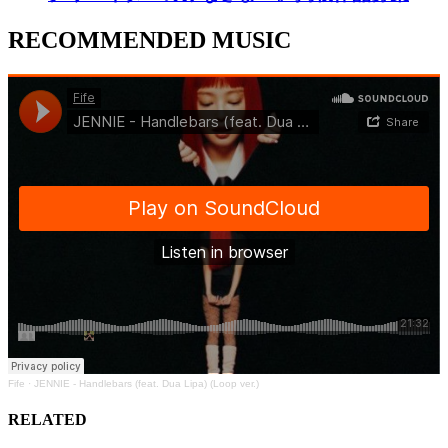
RECOMMENDED MUSIC
Fife
·
JENNIE - Handlebars (feat. Dua Lipa) (Loop ver.)
RELATED