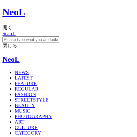
NeoL
開く
Search
閉じる
NeoL
NEWS
LATEST
FEATURE
REGULAR
FASHION
STREETSTYLE
BEAUTY
MUSIC
PHOTOGRAPHY
ART
CULTURE
CATEGORY