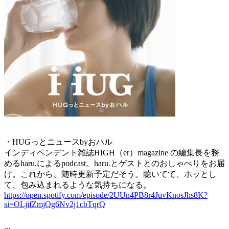
・HUGっとニュースbyおハル
インディペンデント雑誌HIGH（er）magazine の編集長を務
めるharu.によるpodcast。haru.とゲストとのおしゃべりをお届
け。これから、随時更新予定だそう。聴いてて、ホッとし
て、包み込まれるような気持ちになる。
https://open.spotify.com/episode/2UUn4PB8r4JuvKnosJhs8K?
si=OLjifZmjQg6Nv2j1cbTqrQ