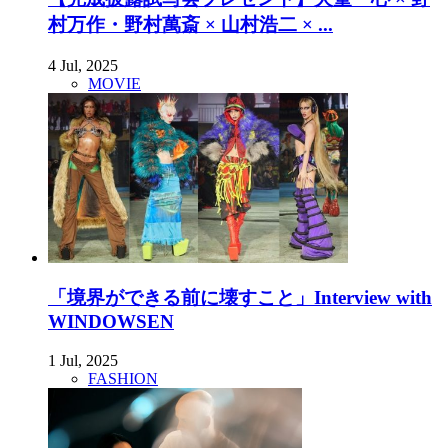
村万作・野村萬斎 × 山村浩二 × ...
4 Jul, 2025
MOVIE
「境界ができる前に壊すこと」Interview with
WINDOWSEN
1 Jul, 2025
FASHION