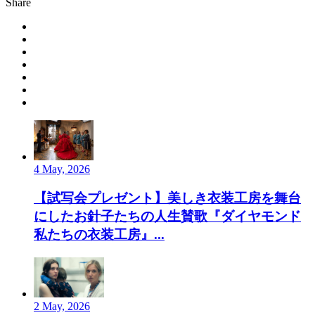
Share
4 May, 2026
【試写会プレゼント】美しき衣装工房を舞台
にしたお針子たちの人生賛歌『ダイヤモンド
私たちの衣装工房』...
2 May, 2026