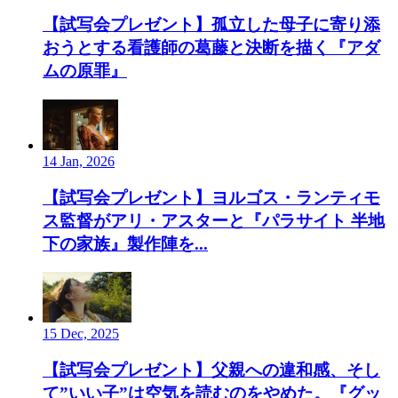
【試写会プレゼント】孤立した母子に寄り添
おうとする看護師の葛藤と決断を描く『アダ
ムの原罪』
14 Jan, 2026
【試写会プレゼント】ヨルゴス・ランティモ
ス監督がアリ・アスターと『パラサイト 半地
下の家族』製作陣を...
15 Dec, 2025
【試写会プレゼント】父親への違和感、そし
て”いい子”は空気を読むのをやめた。『グッ