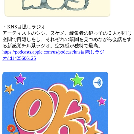
・KNS目隠しラジオ
アーティストのシシ、ヌケメ、編集者の鍵っ子の３人が同じ
空間で目隠しをし、それぞれの暗闇を見つめながら会話をす
る新感覚チル系ラジオ。空気感が独特で最高。
https://podcasts.apple.com/us/podcast/kns目隠しラジ
オ/id1425606125