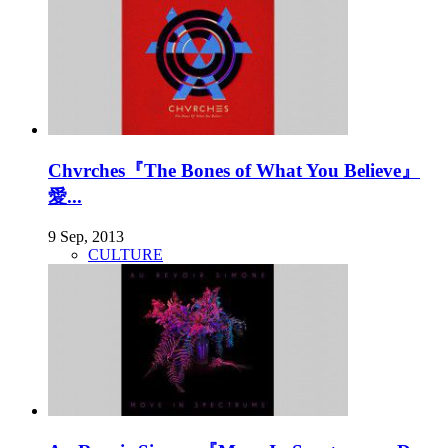
Chvrches『The Bones of What You Believe』
愛...
9 Sep, 2013
CULTURE