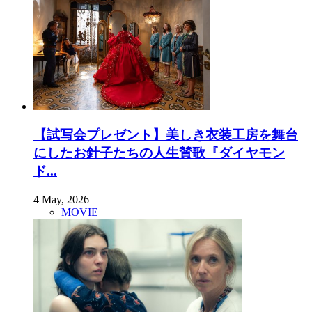
【試写会プレゼント】美しき衣装工房を舞台
にしたお針子たちの人生賛歌『ダイヤモン
ド...
4 May, 2026
MOVIE