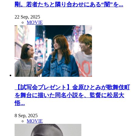
剛。若者たちと隣り合わせにある“闇”を...
22 Sep, 2025
MOVIE
【試写会プレゼント】金原ひとみが歌舞伎町
を舞台に描いた同名小説を、監督に松居大
悟...
8 Sep, 2025
MOVIE