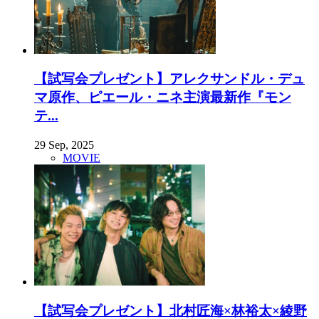
【試写会プレゼント】アレクサンドル・デュ
マ原作、ピエール・ニネ主演最新作『モン
テ...
29 Sep, 2025
MOVIE
【試写会プレゼント】北村匠海×林裕太×綾野