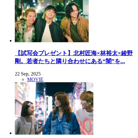
【試写会プレゼント】北村匠海×林裕太×綾野
剛。若者たちと隣り合わせにある“闇”を...
22 Sep, 2025
MOVIE