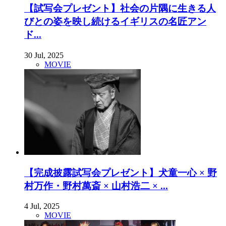
【試写会プレゼント】社会の片隅に生きる人
びとの姿を映し続けるイギリスの名匠アン
ド...
30 Jul, 2025
MOVIE
【完成披露試写会プレゼント】犬童一心 × 野
村万作・野村萬斎 × 山村浩二 × ...
4 Jul, 2025
MOVIE