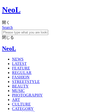
NeoL
開く
Search
閉じる
NeoL
NEWS
LATEST
FEATURE
REGULAR
FASHION
STREETSTYLE
BEAUTY
MUSIC
PHOTOGRAPHY
ART
CULTURE
CATEGORY