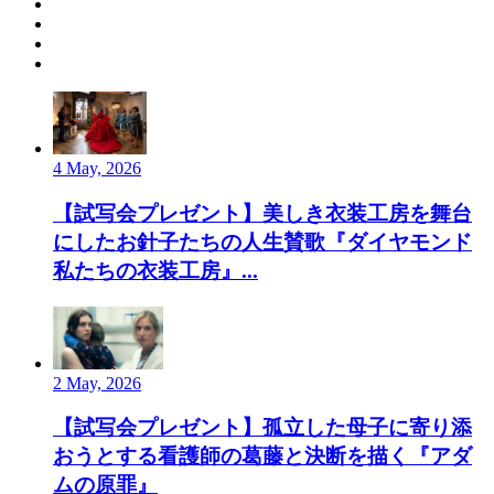
4 May, 2026
【試写会プレゼント】美しき衣装工房を舞台
にしたお針子たちの人生賛歌『ダイヤモンド
私たちの衣装工房』...
2 May, 2026
【試写会プレゼント】孤立した母子に寄り添
おうとする看護師の葛藤と決断を描く『アダ
ムの原罪』