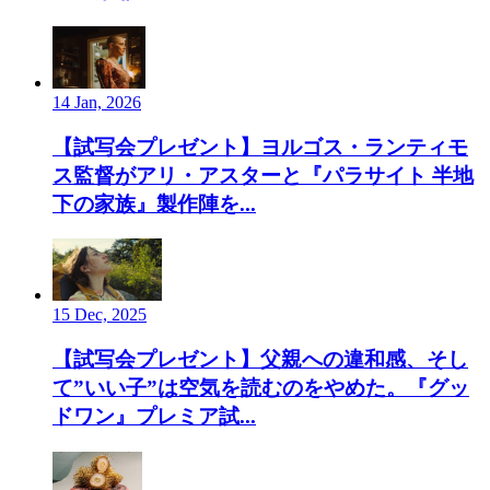
14 Jan, 2026
【試写会プレゼント】ヨルゴス・ランティモ
ス監督がアリ・アスターと『パラサイト 半地
下の家族』製作陣を...
15 Dec, 2025
【試写会プレゼント】父親への違和感、そし
て”いい子”は空気を読むのをやめた。『グッ
ドワン』プレミア試...