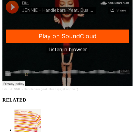
Fife
·
JENNIE - Handlebars (feat. Dua Lipa) (Loop ver.)
RELATED