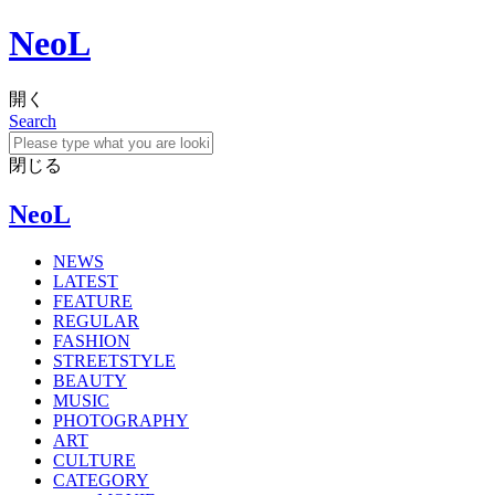
NeoL
開く
Search
閉じる
NeoL
NEWS
LATEST
FEATURE
REGULAR
FASHION
STREETSTYLE
BEAUTY
MUSIC
PHOTOGRAPHY
ART
CULTURE
CATEGORY