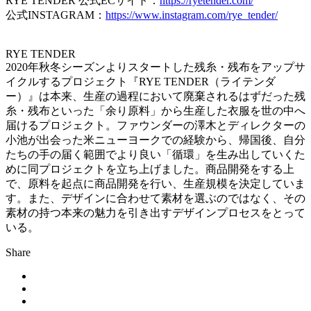
RYE TENDER 公式ECサイト：
https://ryetender.com/
公式INSTAGRAM：
https://www.instagram.com/rye_tender/
RYE TENDER
2020年秋冬シーズンよりスタートした残糸・残布をアップサ
イクルするプロジェクト『RYE TENDER（ライテンダ
ー）』は本来、生産の過程において廃棄されるはずだった残
糸・残布といった「余り原料」から生産した衣服を世の中へ
届けるプロジェクト。ファウンダーの澤木とディレクターの
小池が出会った米ニューヨークでの経験から、帰国後、自分
たちの手の届く範囲でより良い「循環」を生み出していくた
めに同プロジェクトを立ち上げました。商品開発をする上
で、原料を起点に商品開発を行い、生産規模を決定していま
す。また、デザインに合わせて素材を選ぶのではなく、その
素材の持つ本来の魅力を引き出すデザインプロセスをとって
いる。
Share