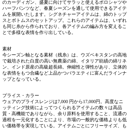
のカーディガン、盛夏に向けてサラッと使えるポロシャツや
ハーフパンツなど、春夏シーズンを通して使用できるアイテ
ムを展開いたします。シグネチャーアイテムは、綿のトップ
スとボトムスのセットアップ。これらのアイテムは、いずれ
も同じ糸から作られており、各アイテムの編み方を変えるこ
とで多様な表情を作り出している。
素材
今シーズン軸となる素材（残糸）は、ウズベキスタンの高地
で栽培された白度の高い無農薬の綿、イタリア紡績の綿リネ
ン、インド原産の高級超長綿。伸縮性と弾性があり、立体的
な表情をもつ合繊など上品かつバラエティに富んだラインナ
ップとなっている。
プライス・カラー
ウェアのプライスレンジは7,000 円から17,000円。高度なニ
ッティング技術によってつくられるアイテムの数々は高品
質・高機能でありながら、余り原料を使用すること、流通の
過程を一元化することにより、市場の一般的な価格よりも低
い価格帯を実現している。アイテムごとにフリーサイズ、も