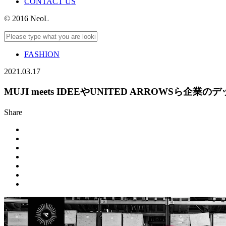
CONTACT US
© 2016 NeoL
FASHION
2021.03.17
MUJI meets IDEEやUNITED ARROWSら企業
Share