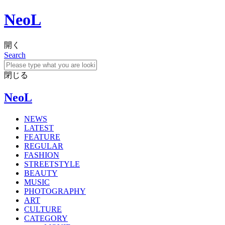
NeoL
開く
Search
閉じる
NeoL
NEWS
LATEST
FEATURE
REGULAR
FASHION
STREETSTYLE
BEAUTY
MUSIC
PHOTOGRAPHY
ART
CULTURE
CATEGORY