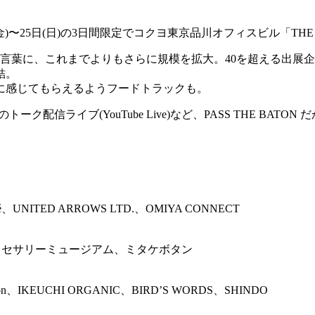
23日(金)〜25日(日)の3日間限定でコクヨ東京品川オフィスビル「TH
言葉に、これまでよりもさらに規模を拡大。40を超える出展
結。
に感じてもらえるようフードトラックも。
トーク配信ライブ(YouTube Live)など、PASS THE B
pé、UNITED ARROWS LTD.、OMIYA CONNECT
RUGO、アクセサリーミュージアム、ミタケボタン
mmon、IKEUCHI ORGANIC、BIRD’S WORDS、SHINDO