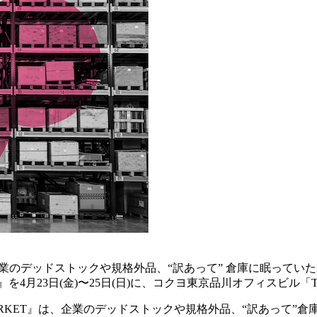
は、企業のデッドストックや規格外品、“訳あって” 倉庫に眠ってい
l.4』を4月23日(金)〜25日(日)に、コクヨ東京品川オフィスビル「
ON MARKET』は、企業のデッドストックや規格外品、“訳あっ