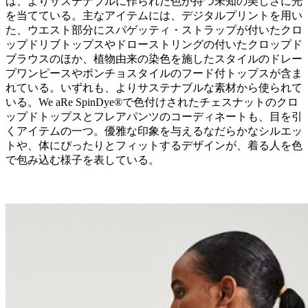
は、よりサステナブルに作られた色が持つ未知の美しさに光
を当てている。主なアイテムには、デジタルプリントを用い
た、ウエスト部分にスパゲッティ・ストラップが付いたクロ
ップドリブトップスやドローストリングの付いたクロップド
ブラウスのほか、植物由来の染色を施したスタイルのドレー
プワンピースやポンチョスタイルのフード付トップスが含ま
れている。いずれも、よりサステナブルな素材から使られて
いる。We aRe SpinDye®で色付けされたチェスナットのクロ
ップドトップスとフレアパンツのコーディネートも、目を引
くアイテムの一つ。優雅な印象を与えるなだらかなシルエッ
トや、体にぴったりとフィットするデザインが、着る人を色
で包み込む様子を表している。