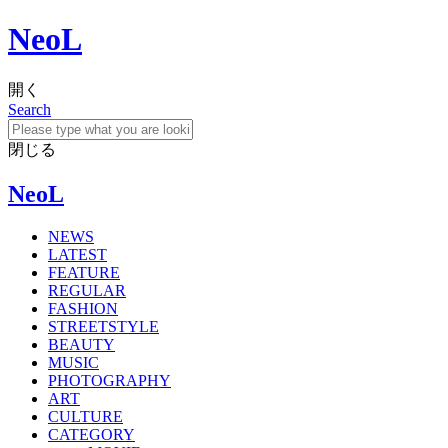
NeoL
開く
Search
閉じる
NeoL
NEWS
LATEST
FEATURE
REGULAR
FASHION
STREETSTYLE
BEAUTY
MUSIC
PHOTOGRAPHY
ART
CULTURE
CATEGORY