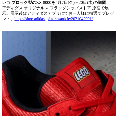
レゴ ブロック製のZX 8000を5月7日(金)～20日(木)の期間、
アディダス オリジナルス フラッグシップストア 原宿で展
示。展示後はアディダスアプリにてお一人様に抽選でプレゼ
ント。
https://shop.adidas.jp/stores/article/2021042901/