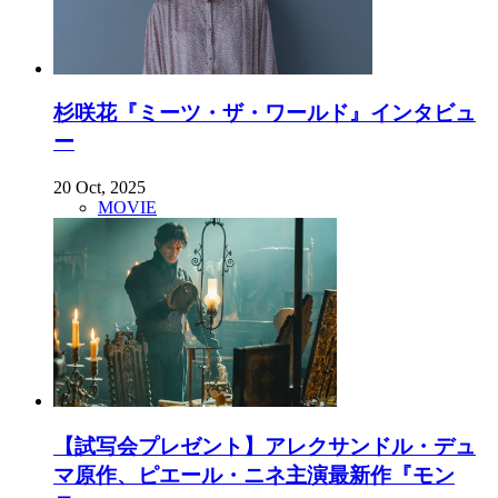
杉咲花『ミーツ・ザ・ワールド』インタビュ
ー
20 Oct, 2025
MOVIE
【試写会プレゼント】アレクサンドル・デュ
マ原作、ピエール・ニネ主演最新作『モン