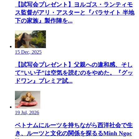
【試写会プレゼント】ヨルゴス・ランティモ
ス監督がアリ・アスターと『パラサイト 半地
下の家族』製作陣を...
15 Dec, 2025
【試写会プレゼント】父親への違和感、そし
て”いい子”は空気を読むのをやめた。『グッ
ドワン』プレミア試...
19 Jul, 2026
ベトナムにルーツを持ちながら西洋社会で生
き、ルーツと文化の関係を探るるMinh Ngoc