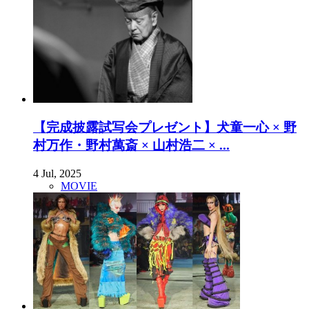
【完成披露試写会プレゼント】犬童一心 × 野
村万作・野村萬斎 × 山村浩二 × ...
4 Jul, 2025
MOVIE