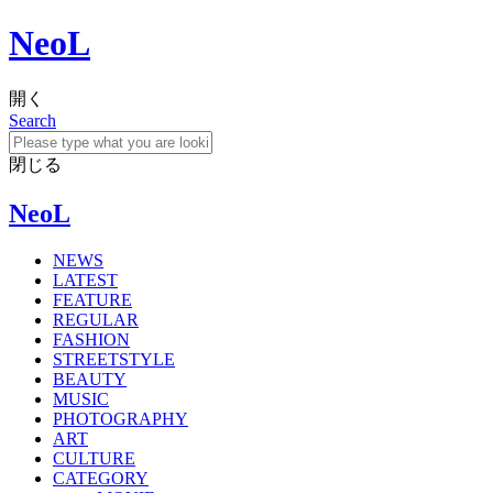
NeoL
開く
Search
閉じる
NeoL
NEWS
LATEST
FEATURE
REGULAR
FASHION
STREETSTYLE
BEAUTY
MUSIC
PHOTOGRAPHY
ART
CULTURE
CATEGORY