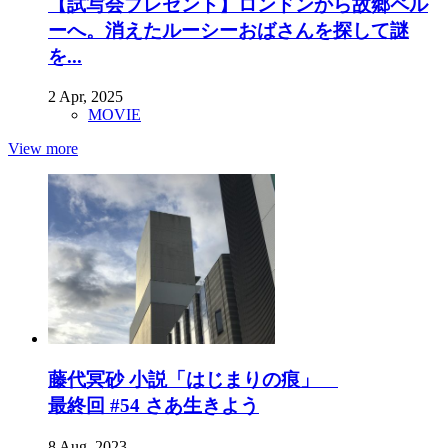
【試写会プレゼント】ロンドンから故郷ペル
ーへ。消えたルーシーおばさんを探して謎
を...
2 Apr, 2025
MOVIE
View more
藤代冥砂 小説「はじまりの痕」
最終回 #54 さあ生きよう
8 Aug, 2023