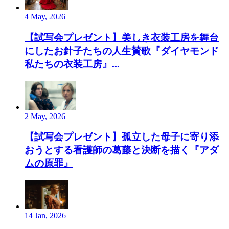
4 May, 2026
【試写会プレゼント】美しき衣装工房を舞台
にしたお針子たちの人生賛歌『ダイヤモンド
私たちの衣装工房』...
2 May, 2026
【試写会プレゼント】孤立した母子に寄り添
おうとする看護師の葛藤と決断を描く『アダ
ムの原罪』
14 Jan, 2026