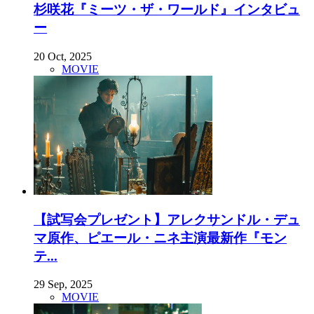
杉咲花『ミーツ・ザ・ワールド』インタビュ
ー
20 Oct, 2025
MOVIE
【試写会プレゼント】アレクサンドル・デュ
マ原作、ピエール・ニネ主演最新作『モン
テ...
29 Sep, 2025
MOVIE