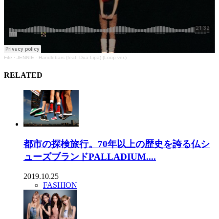
Fife
·
JENNIE - Handlebars (feat. Dua Lipa) (Loop ver.)
RELATED
都市の探検旅行。70年以上の歴史を誇る仏シ
ューズブランドPALLADIUM....
2019.10.25
FASHION