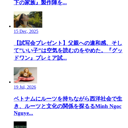
下の家族』製作陣を...
15 Dec, 2025
【試写会プレゼント】父親への違和感、そし
て”いい子”は空気を読むのをやめた。『グッ
ドワン』プレミア試...
19 Jul, 2026
ベトナムにルーツを持ちながら西洋社会で生
き、ルーツと文化の関係を探るるMinh Ngoc
Nguye...