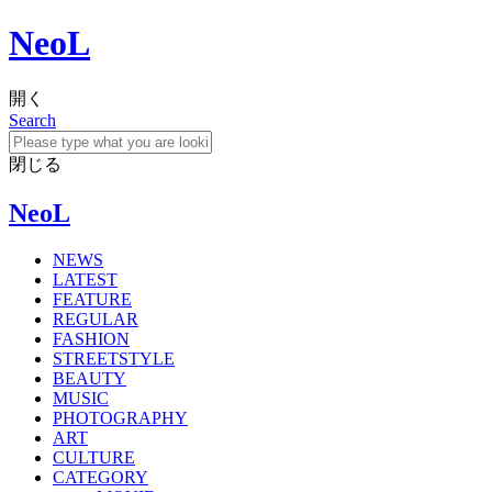
NeoL
開く
Search
閉じる
NeoL
NEWS
LATEST
FEATURE
REGULAR
FASHION
STREETSTYLE
BEAUTY
MUSIC
PHOTOGRAPHY
ART
CULTURE
CATEGORY