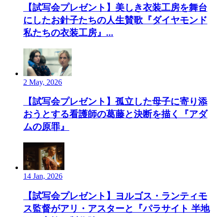
【試写会プレゼント】美しき衣装工房を舞台
にしたお針子たちの人生賛歌『ダイヤモンド
私たちの衣装工房』...
2 May, 2026
【試写会プレゼント】孤立した母子に寄り添
おうとする看護師の葛藤と決断を描く『アダ
ムの原罪』
14 Jan, 2026
【試写会プレゼント】ヨルゴス・ランティモ
ス監督がアリ・アスターと『パラサイト 半地