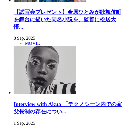
【試写会プレゼント】金原ひとみが歌舞伎町
を舞台に描いた同名小説を、監督に松居大
悟...
8 Sep, 2025
MOVIE
Interview with Akua 「テクノシーン内での家
父長制の存在につい...
1 Sep, 2025