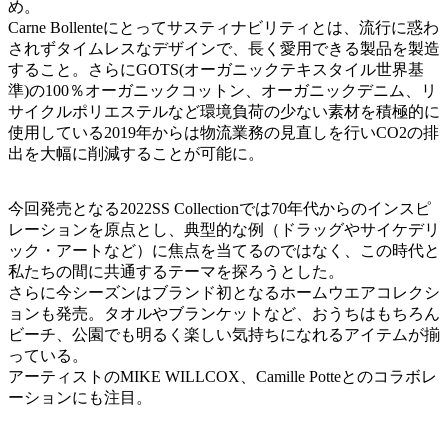
め。
Carne Bollenteにとってサスティナビリティとは、流行に惑わ
されずタイムレスなデザインで、長く愛用できる製品を製造
すること。さらにGOTS(オーガニックテキスタイル世界基
準)の100％オーガニックコットン、オーガニックデニム、リ
サイクルポリエステルなど環境負荷の少ない素材を積極的に
使用している2019年からは物流業務の見直しを行いCO2の排
出を大幅に削減することが可能に。
今回発売となる2022SS Collectionでは70年代からのインスピ
レーションを原点とし、典型的な例（ドラッグやサイケデリ
ック・アートなど）に焦点を当てるのではなく、この時代と
私たちの間に共通するテーマを探ろうとした。
さらに今シーズンはブランド初となるホームウエアコレクシ
ョンも発売。タオルやブランケットなど、おうちはもちろん
ビーチ、公園でも明るく楽しい気持ちになれるアイテムが揃
っている。
アーティストのMIKE WILLCOX、Camille Potteとのコラボレ
ーションにも注目。