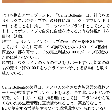
パリを拠点とするブランド、「Carne Bollente」は、社会をよ
りセックスポジティブで、多様性に満ち、クィアフレンドリ
ーにすることを目指し、ファッションブランドとして少しで
ももっとポジティブで自分に自信を持てるような洋服作りを
目指し活動。
昨年1月よりオンラインショップの売上の1%をNGOに寄付
しており、さらに毎年エイズ撲滅のためパリのエイズ協会に
商品の一部を寄付し、その売上利益の100％がエイズ撲滅の
ために使われている。
現在は、ウクライナの人々の生活をサポートすべく対象の商
品の売り上げの100％をウクライナへ寄付する活動にも取り
組んでいる。
Carne Bollenteの製品は、アメリカの小さな家族経営の織物メ
ーカーが製造するブランケットを除き、全て北ポルトガルで
製造。ポルトガル生産に拘る理由としては、フランスから遠
くないため生産管理に直接携われること、高品質なこと、
EUが規定する労働基準法などで職場環境が守られているた