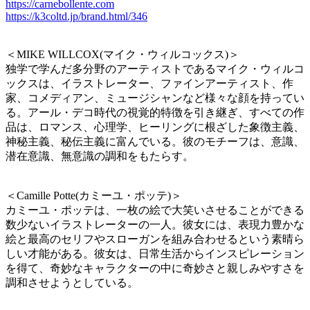
https://carnebollente.com
https://k3coltd.jp/brand.html/346
＜MIKE WILLCOX(マイク・ウィルコックス)＞
独学で学んだ多分野のアーティストであるマイク・ウィルコ
ックスは、イラストレーター、ファインアーティスト、作
家、コメディアン、ミュージシャンなど様々な顔を持ってい
る。アール・デコ時代の視覚的特徴を引き継ぎ、すべての作
品は、ロマンス、心理学、ヒーリングに根ざした象徴主義、
神秘主義、秘伝主義に富んでいる。彼のモチーフは、意識、
潜在意識、無意識の調和をもたらす。
＜Camille Potte(カミーユ・ポッテ)＞
カミーユ・ポッテは、一枚の絵で大笑いさせることができる
数少ないイラストレーターの一人。彼女には、表現力豊かな
絵と最高のセリフやスローガンを組み合わせるという素晴ら
しい才能がある。彼女は、日常生活からインスピレーション
を得て、奇妙なキャラクターの中に奇妙さと親しみやすさを
調和させようとしている。