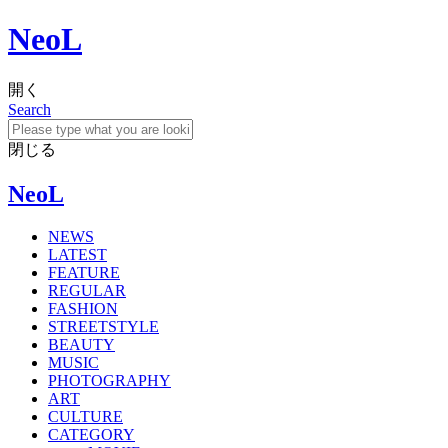
NeoL
開く
Search
閉じる
NeoL
NEWS
LATEST
FEATURE
REGULAR
FASHION
STREETSTYLE
BEAUTY
MUSIC
PHOTOGRAPHY
ART
CULTURE
CATEGORY