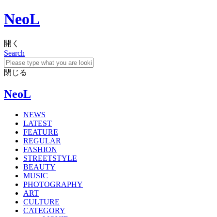
NeoL
開く
Search
閉じる
NeoL
NEWS
LATEST
FEATURE
REGULAR
FASHION
STREETSTYLE
BEAUTY
MUSIC
PHOTOGRAPHY
ART
CULTURE
CATEGORY