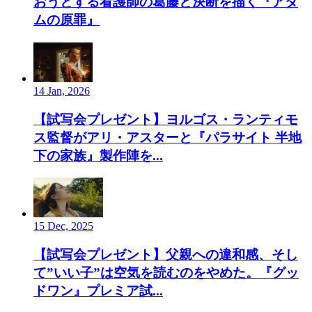
おうとする看護師の葛藤と決断を描く『アダ
ムの原罪』
14 Jan, 2026
【試写会プレゼント】ヨルゴス・ランティモ
ス監督がアリ・アスターと『パラサイト 半地
下の家族』製作陣を...
15 Dec, 2025
【試写会プレゼント】父親への違和感、そし
て”いい子”は空気を読むのをやめた。『グッ
ドワン』プレミア試...