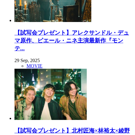
【試写会プレゼント】アレクサンドル・デュ
マ原作、ピエール・ニネ主演最新作『モン
テ...
29 Sep, 2025
MOVIE
【試写会プレゼント】北村匠海×林裕太×綾野