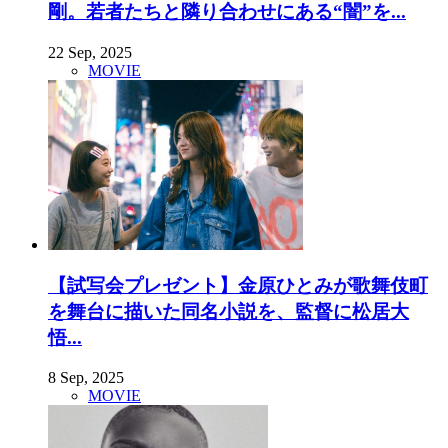
剛。若者たちと隣り合わせにある“闇”を...
22 Sep, 2025
MOVIE
【試写会プレゼント】金原ひとみが歌舞伎町
を舞台に描いた同名小説を、監督に松居大
悟...
8 Sep, 2025
MOVIE