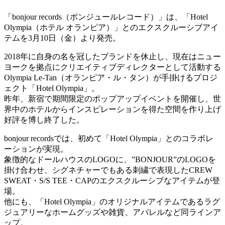
「bonjour records（ボンジュールレコード）」は、「Hotel
Olympia（ホテル オランピア）」とのエクスクルーシブアイ
テムを3月10日（金）より発売。
2018年に自身の名を冠したブランドを休止し、現在はニュー
ヨークを拠点にクリエイティブディレクターとして活動する
Olympia Le-Tan（オランピア・ル・タン）が手掛けるプロジ
ェクト「Hotel Olympia」。
昨年、新宿で期間限定のポップアップイベントを開催し、世
界中のホテルからインスピレーションを得た空間を作り上げ
好評を博し終了した。
bonjour recordsでは、初めて「Hotel Olympia」とのコラボレ
ーションが実現。
象徴的なドールハウスのLOGOに、”BONJOUR”のLOGOを
掛け合わせ、シグネチャーでもある刺繍で表現したCREW
SWEAT・S/S TEE・CAPのエクスクルーシブなアイテムが登
場。
他にも、「Hotel Olympia」のオリジナルアイテムであるラグ
ジュアリーなホームグッズや雑貨、アパレルなど同ラインア
ップ。