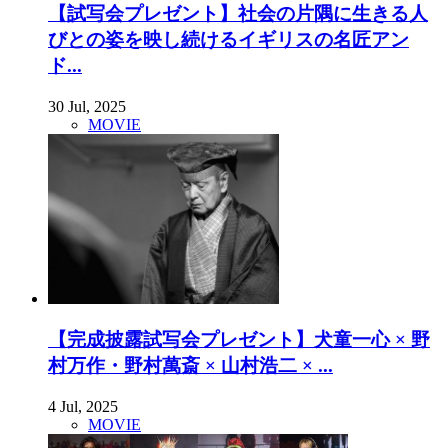
【試写会プレゼント】社会の片隅に生きる人
びとの姿を映し続けるイギリスの名匠アン
ド...
30 Jul, 2025
MOVIE
【完成披露試写会プレゼント】犬童一心 × 野
村万作・野村萬斎 × 山村浩二 × ...
4 Jul, 2025
MOVIE