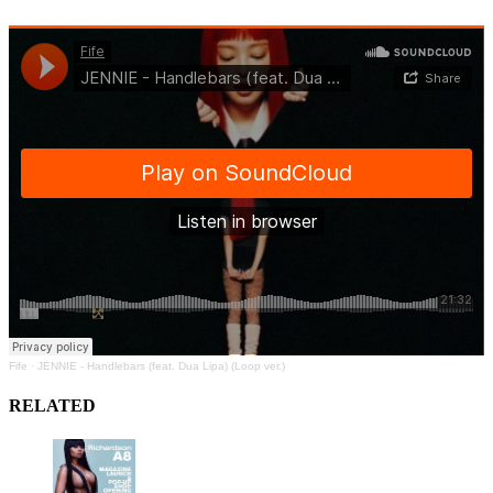
Fife
·
JENNIE - Handlebars (feat. Dua Lipa) (Loop ver.)
RELATED