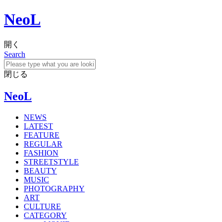
NeoL
開く
Search
閉じる
NeoL
NEWS
LATEST
FEATURE
REGULAR
FASHION
STREETSTYLE
BEAUTY
MUSIC
PHOTOGRAPHY
ART
CULTURE
CATEGORY