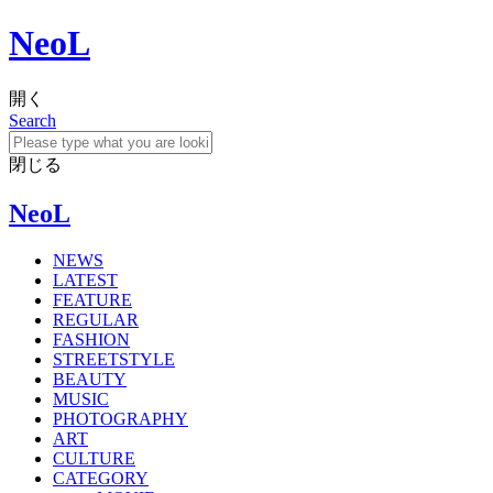
NeoL
開く
Search
閉じる
NeoL
NEWS
LATEST
FEATURE
REGULAR
FASHION
STREETSTYLE
BEAUTY
MUSIC
PHOTOGRAPHY
ART
CULTURE
CATEGORY