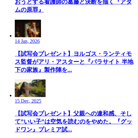
おうとする看護師の葛藤と決断を描く『アダ
ムの原罪』
14 Jan, 2026
【試写会プレゼント】ヨルゴス・ランティモ
ス監督がアリ・アスターと『パラサイト 半地
下の家族』製作陣を...
15 Dec, 2025
【試写会プレゼント】父親への違和感、そし
て”いい子”は空気を読むのをやめた。『グッ
ドワン』プレミア試...