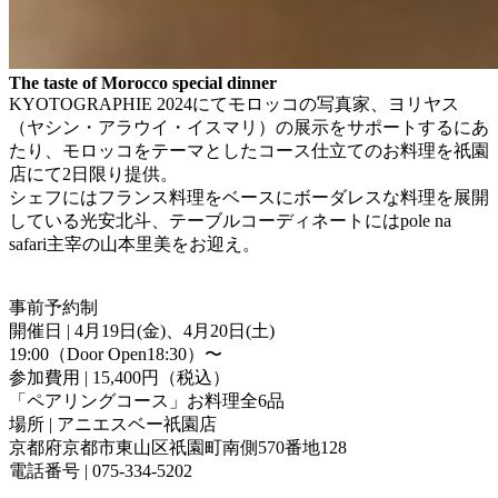
The taste of Morocco special dinner
KYOTOGRAPHIE 2024にてモロッコの写真家、ヨリヤス
（ヤシン・アラウイ・イスマリ）の展示をサポートするにあ
たり、モロッコをテーマとしたコース仕立てのお料理を祇園
店にて2日限り提供。
シェフにはフランス料理をベースにボーダレスな料理を展開
している光安北斗、テーブルコーディネートにはpole na
safari主宰の山本里美をお迎え。
事前予約制
開催日 | 4月19日(金)、4月20日(土)
19:00（Door Open18:30）〜
参加費用 | 15,400円（税込）
「ペアリングコース」お料理全6品
場所 | アニエスベー祇園店
京都府京都市東山区祇園町南側570番地128
電話番号 | 075-334-5202