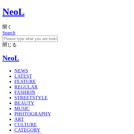
NeoL
開く
Search
閉じる
NeoL
NEWS
LATEST
FEATURE
REGULAR
FASHION
STREETSTYLE
BEAUTY
MUSIC
PHOTOGRAPHY
ART
CULTURE
CATEGORY