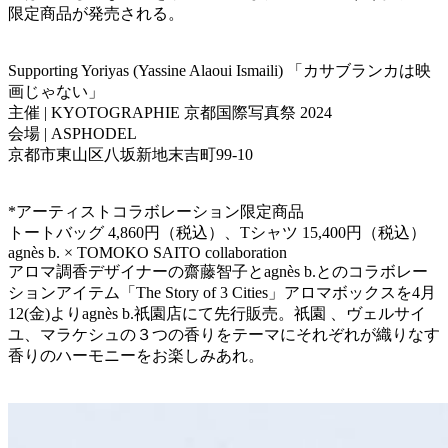
限定商品が発売される。
Supporting Yoriyas (Yassine Alaoui Ismaili) 「カサブランカは映
画じゃない」
主催 | KYOTOGRAPHIE 京都国際写真祭 2024
会場 | ASPHODEL
京都市東山区八坂新地末吉町99-10
*アーティストコラボレーション限定商品
トートバッグ 4,860円（税込）、Tシャツ 15,400円（税込）
agnès b. × TOMOKO SAITO collaboration
アロマ調香デザイナーの齋藤智子とagnès b.とのコラボレー
ションアイテム「The Story of 3 Cities」アロマボックスを4月
12(金)よりagnès b.祇園店にて先行販売。祇園 、ヴェルサイ
ユ、マラケシュの３つの香りをテーマにそれぞれが織りなす
香りのハーモニーをお楽しみあれ。