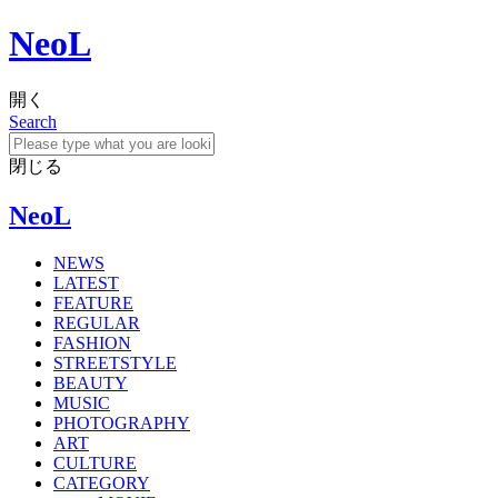
NeoL
開く
Search
閉じる
NeoL
NEWS
LATEST
FEATURE
REGULAR
FASHION
STREETSTYLE
BEAUTY
MUSIC
PHOTOGRAPHY
ART
CULTURE
CATEGORY