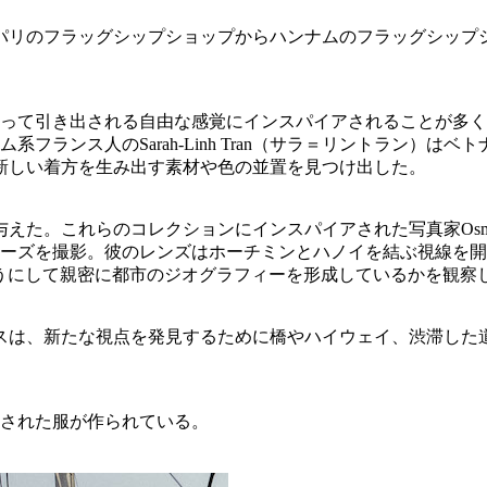
会は、パリのフラッグシップショップからハンナムのフラッグシ
よって引き出される自由な感覚にインスパイアされることが多く、
系フランス人のSarah-Linh Tran（サラ＝リントラン
新しい着方を生み出す素材や色の並置を見つけ出した。
。これらのコレクションにインスパイアされた写真家Osma Harvil
のシリーズを撮影。彼のレンズはホーチミンとハノイを結ぶ視線
どのようにして親密に都市のジオグラフィーを形成しているかを観察
スは、新たな視点を発見するために橋やハイウェイ、渋滞した
アされた服が作られている。