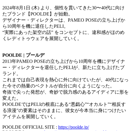
2024年8月1日 (木) より、個性を貫いてきた30〜40代に向け
たブランド【POOLDE】が始動。
デザイナー・ディレクターは、PAMEO POSEの立ち上げか
ら10周年を機に退任したPELI。
“実際にあった架空の話” をコンセプトに、違和感がほのめ
くレディトゥウェアを展開していく。
POOLDE | プールデ
2013年PAMEO POSEの立ち上げから10周年を機にデザイナ
ー・ディレクターを退任したPELIが、新たに立ち上げたブ
ランド。
これまでは自己表現を熱心に外に向けていたが、40代になっ
た今その熱量のベクトルが自分に向くようになった。
奇抜で尖った発想が、奇妙で脱力感のあるアイディアに形を
変えた。
POOLDEではPELIの根底にある“悪戯心”“オカルト”“相反す
る浪漫”の要素はそのままに、彼女が今本当に身につけたい
アイテムを展開していく。
POOLDE OFFICIAL SITE :
https://poolde.jp/