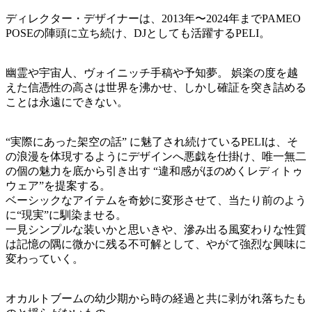
ディレクター・デザイナーは、2013年〜2024年までPAMEO
POSEの陣頭に立ち続け、DJとしても活躍するPELI。
幽霊や宇宙人、ヴォイニッチ手稿や予知夢。 娯楽の度を越
えた信憑性の高さは世界を沸かせ、しかし確証を突き詰める
ことは永遠にできない。
“実際にあった架空の話” に魅了され続けているPELIは、そ
の浪漫を体現するようにデザインへ悪戯を仕掛け、唯一無二
の個の魅力を底から引き出す “違和感がほのめくレディトゥ
ウェア”を提案する。
ベーシックなアイテムを奇妙に変形させて、当たり前のよう
に“現実”に馴染ませる。
一見シンプルな装いかと思いきや、滲み出る風変わりな性質
は記憶の隅に微かに残る不可解として、やがて強烈な興味に
変わっていく。
オカルトブームの幼少期から時の経過と共に剥がれ落ちたも