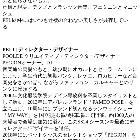
のと揺らがないもの。
虚構と現実。テクノとクラシック音楽。フェミニンとマニッ
シュ。
PELIの中にはいつも辻褄の合わない美しさが共存してい
る。
PELI | ディレクター・デザイナー
POOLDE クリエイティブ・ディレクター/デザイナー
PEGIONオーナー、DJ
音楽通の両親のもと、幼少期にオカルトとセーラームーンに
はまり、学生時代は初期パンク、レゲエ、ロカビリーなど音
楽史をさかのぼり ながらファッション、カルチャーとのリ
ンクに没頭する。
2006年文化服装学院デザイン専攻科を卒業しスタイリストと
して活動。2013年にアパレルブランド「PAMEO POSE」を
立ち上げ、10周年にはブランド初となるランウェイショー
「MY WAY」を 国立競技場の駐車場にて開催。約1000人の
来場者で会場は熱気に溢れ、このSS24 シーズンを最後にデ
ィレクター/デザイナーを退任。
2018年にはペットグッズのセレクトショップ「PEGION」を