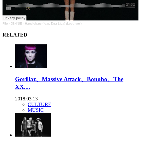
Fife
·
JENNIE - Handlebars (feat. Dua Lipa) (Loop ver.)
RELATED
Gorillaz、Massive Attack、Bonobo、The
XX....
2018.03.13
CULTURE
MUSIC