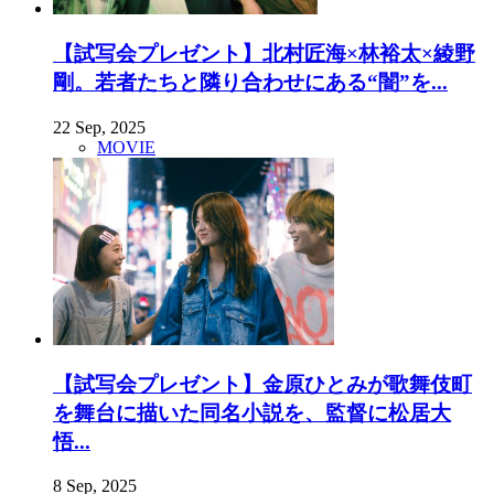
【試写会プレゼント】北村匠海×林裕太×綾野
剛。若者たちと隣り合わせにある“闇”を...
22 Sep, 2025
MOVIE
【試写会プレゼント】金原ひとみが歌舞伎町
を舞台に描いた同名小説を、監督に松居大
悟...
8 Sep, 2025