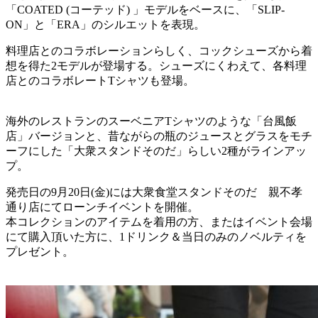
「COATED (コーテッド) 」モデルをベースに、「SLIP-
ON」と「ERA」のシルエットを表現。
料理店とのコラボレーションらしく、コックシューズから着
想を得た2モデルが登場する。シューズにくわえて、各料理
店とのコラボレートTシャツも登場。
海外のレストランのスーベニアTシャツのような「台風飯
店」バージョンと、昔ながらの瓶のジュースとグラスをモチ
ーフにした「大衆スタンドそのだ」らしい2種がラインアッ
プ。
発売日の9月20日(金)には大衆食堂スタンドそのだ 親不孝
通り店にてローンチイベントを開催。
本コレクションのアイテムを着用の方、またはイベント会場
にて購入頂いた方に、1ドリンク＆当日のみのノベルティを
プレゼント。