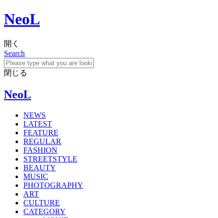
NeoL
開く
Search
閉じる
NeoL
NEWS
LATEST
FEATURE
REGULAR
FASHION
STREETSTYLE
BEAUTY
MUSIC
PHOTOGRAPHY
ART
CULTURE
CATEGORY