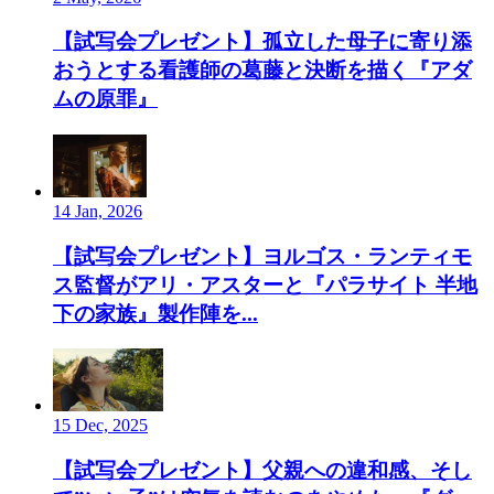
【試写会プレゼント】孤立した母子に寄り添
おうとする看護師の葛藤と決断を描く『アダ
ムの原罪』
14 Jan, 2026
【試写会プレゼント】ヨルゴス・ランティモ
ス監督がアリ・アスターと『パラサイト 半地
下の家族』製作陣を...
15 Dec, 2025
【試写会プレゼント】父親への違和感、そし