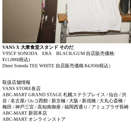
VANS X 大衆食堂スタンド そのだ
V95CF SONODA ERA BLACK/GUM 自店販売価格:
¥11,000(税込)
Diner Sonoda TEE WHITE 自店販売価格:¥4,950(税込）
取扱店舗情報
VANS STORE各店
ABC-MART GRAND STAGE 札幌ステラプレイス / 仙台 / 渋
谷 / 名古屋パルコ⻄館 / 新京極 / 大阪 / 新戎橋 / 大丸心斎橋 /
梅田 / 神戶三宮 / 高知南御座 / 福岡⻄通り / アミュプラザ⻑崎
ABC-MART 新宿本店
ABC-MART オンラインストア