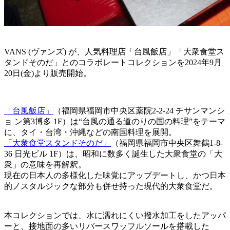
VANS (ヴァンズ) が、人気料理店「台風飯店」「大衆食堂ス
タンドそのだ」とのコラボレートコレクションを2024年9⽉
20⽇(金)より販売開始。
「台風飯店」
（福岡県福岡市中央区薬院2-2-24 チサンマンシ
ョ ン第3博多 1F）は“台風の通る道のりの国の料理”をテーマ
に、タイ・台湾・沖縄などの南国料理を展開。
「大衆食堂スタンドそのだ」
（福岡県福岡市中央区舞鶴1-8-
36 日光ビル 1F）は、昭和に数多く誕生した大衆食堂の「大
衆」の意味を再解釈。
現在の日本人の多様化した味覚にアップデートし、かつ日本
的ノスタルジックな部分も併せ持った現代的大衆食堂だ。
本コレクションでは、水に濡れにくい撥水加工をしたアッパ
ーと、接地面の多いリバースワッフルソールを搭載した