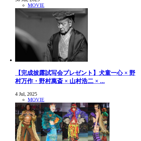
MOVIE
【完成披露試写会プレゼント】犬童一心 × 野
村万作・野村萬斎 × 山村浩二 × ...
4 Jul, 2025
MOVIE