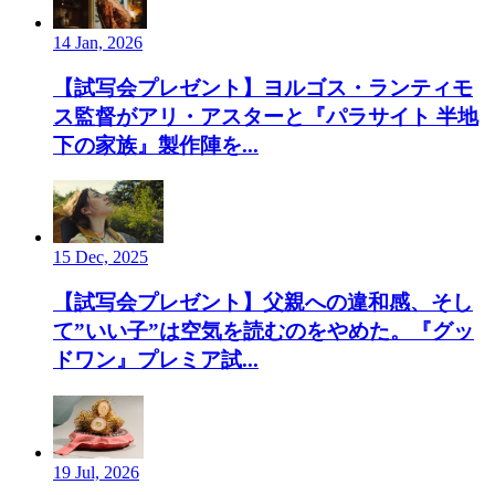
14 Jan, 2026
【試写会プレゼント】ヨルゴス・ランティモ
ス監督がアリ・アスターと『パラサイト 半地
下の家族』製作陣を...
15 Dec, 2025
【試写会プレゼント】父親への違和感、そし
て”いい子”は空気を読むのをやめた。『グッ
ドワン』プレミア試...
19 Jul, 2026