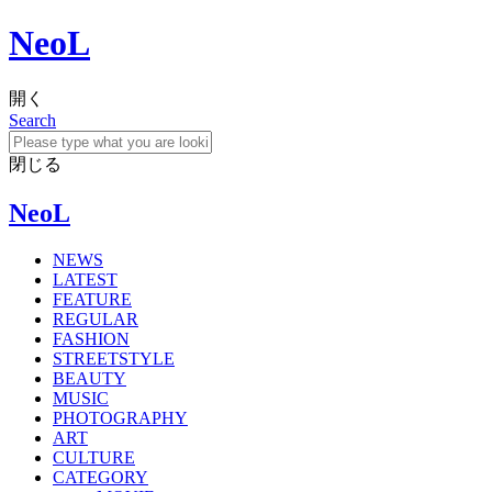
NeoL
開く
Search
閉じる
NeoL
NEWS
LATEST
FEATURE
REGULAR
FASHION
STREETSTYLE
BEAUTY
MUSIC
PHOTOGRAPHY
ART
CULTURE
CATEGORY