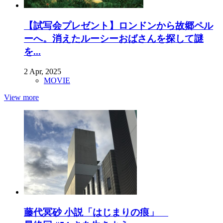
【試写会プレゼント】ロンドンから故郷ペル
ーへ。消えたルーシーおばさんを探して謎
を...
2 Apr, 2025
MOVIE
View more
藤代冥砂 小説「はじまりの痕」