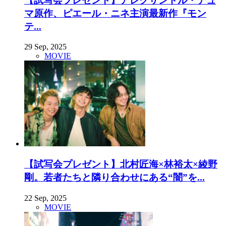
【試写会プレゼント】アレクサンドル・デュ
マ原作、ピエール・ニネ主演最新作『モン
テ...
29 Sep, 2025
MOVIE
【試写会プレゼント】北村匠海×林裕太×綾野
剛。若者たちと隣り合わせにある“闇”を...
22 Sep, 2025
MOVIE